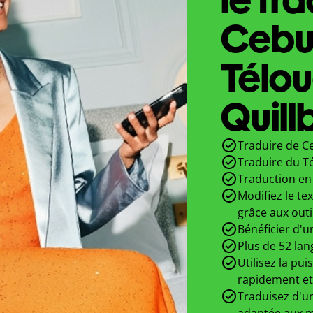
Cebu
Télo
Quill
Traduire de C
Traduire du T
Traduction en 
Modifiez le te
grâce aux outi
Bénéficier d'u
Plus de 52 lan
Utilisez la pui
rapidement et
Traduisez d'un
adaptée aux m