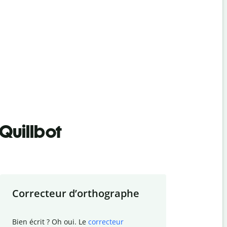
Quillbot
Correcteur d
’
orthographe
Résumer
Bien écrit ? Oh oui. Le
correcteur
Besoin de r