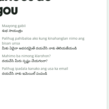
gou
Salutat
Maayong gabii
Hello/Hi
శుభ సాయంత్రం
హలో / హాయ
Palihug pahibaloa ako kung kinahanglan nimo ang
Naunsa ka
bisan unsa
మీరు ఎలా ఉన
మీకు ఏదైనా అవసరమైతే దయచేసి నాకు తెలియజేయండి
Gidawat n
Mahimo ba nimong klarohon?
మీకు స్వాగత
దయచేసి మీరు స్పష్టం చేయగలరా?
Pasayloa k
Palihug ipadala kanako ang usa ka email
నన్ను క్షమించ
దయచేసి నాకు ఇమెయిల్ పంపండి
Asa ang la
సమీప హోటల్