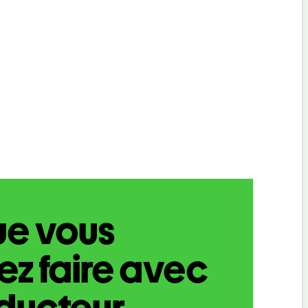
ue vous
z faire avec
aducteur