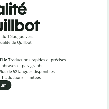
lité
illbot
u du Télougou vers
alité de Quillbot.
l'IA:
Traductions rapides et précises
, phrases et paragraphes
Plus de
52
langues disponibles
:
Traductions illimitées
mium