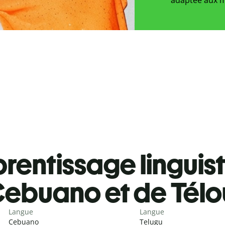
rentissage linguis
ebuano et de Tél
Langue
Langue
Cebuano
Telugu