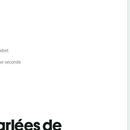
habet
ue seconde
rlées de