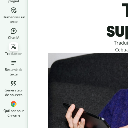
plagiat
Humaniser un
su
texte
Chat IA
Tradui
Cebua
Traduction
Résumé de
texte
Générateur
de sources
Quillbot pour
Chrome