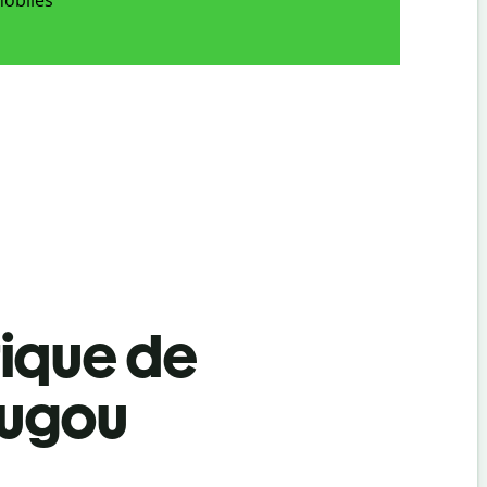
tique de
ougou