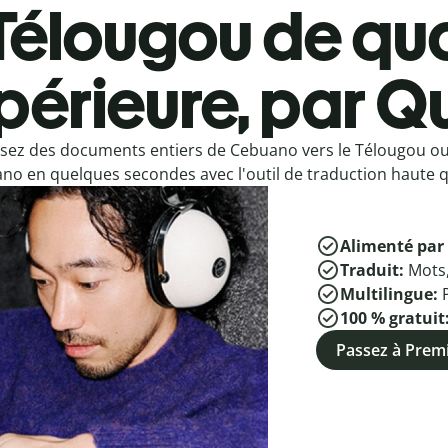
Télougou de qua
périeure, par Qu
sez des documents entiers de Cebuano vers le Télougou o
no en quelques secondes avec l'outil de traduction haute qu
Alimenté par 
Traduit:
Mots
Multilingue:
100 % gratuit
Passez à Pre