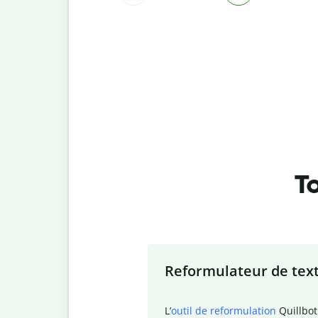
To
Slide 1 of 7
Reformulateur de tex
L
’
outil de reformulation
Quillbot