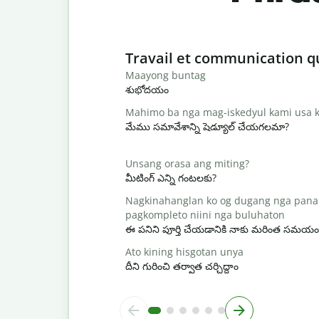
Slide 1 of 6
Travail et communication q
Maayong buntag
శుభోదయం
Mahimo ba nga mag-iskedyul kami usa k
మేము సమావేశాన్ని షెడ్యూల్ చేయగలమా?
Unsang orasa ang miting?
మీటింగ్ ఎన్ని గంటలకు?
Nagkinahanglan ko og dugang nga pana
pagkompleto niini nga buluhaton
ఈ పనిని పూర్తి చేయడానికి నాకు మరింత సమయం
Ato kining hisgotan unya
దీని గురించి తర్వాత చర్చిద్దాం