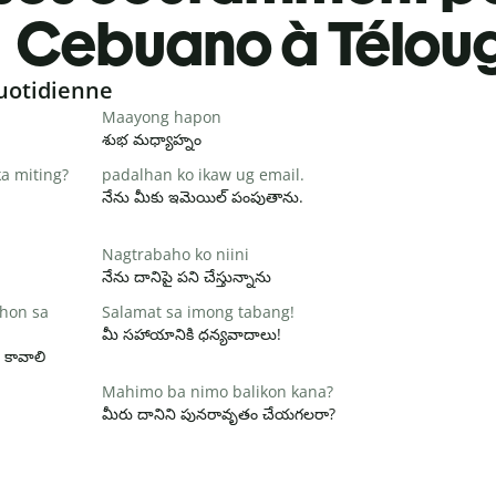
Cebuano à Télou
uotidienne
Maayong hapon
శుభ మధ్యాహ్నం
a miting?
padalhan ko ikaw ug email.
నేను మీకు ఇమెయిల్ పంపుతాను.
Nagtrabaho ko niini
నేను దానిపై పని చేస్తున్నాను
hon sa
Salamat sa imong tabang!
మీ సహాయానికి ధన్యవాదాలు!
 కావాలి
Mahimo ba nimo balikon kana?
మీరు దానిని పునరావృతం చేయగలరా?