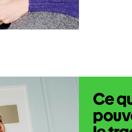
Ce q
pouve
le tr