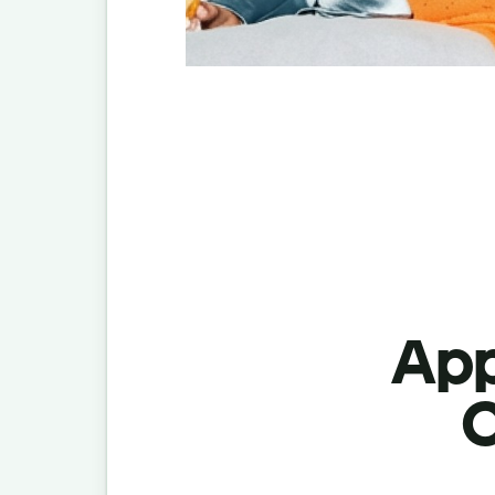
App
C