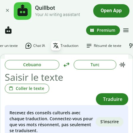
Quillbot
Open App
Your AI writing assistant
Premium
r un texte
Chat IA
Traduction
Résumé de texte
Cebuano
Turc
Coller le texte
Traduire
Recevez des conseils culturels avec
chaque traduction. Connectez-vous pour
S’inscrire
que vos mots résonnent, pas seulement
se traduisent.