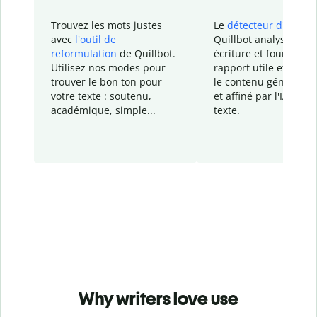
Trouvez les mots justes
Le
détecteur d'IA
de
avec
l'outil de
Quillbot analyse votr
reformulation
de Quillbot.
écriture et fournit un
Utilisez nos modes pour
rapport
utile et détail
trouver le bon ton pour
le contenu généré
par
votre texte : soutenu,
et affiné par l'IA dans
académique, simple...
texte.
Why writers love use