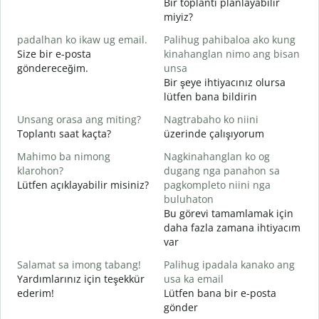
Bir toplantı planlayabilir
M
miyiz?
g
padalhan ko ikaw ug email.
Palihug pahibaloa ako kung
G
Size bir e-posta
kinahanglan nimo ang bisan
G
göndereceğim.
unsa
R
Bir şeye ihtiyacınız olursa
lütfen bana bildirin
O
E
Unsang orasa ang miting?
Nagtrabaho ko niini
Toplantı saat kaçta?
üzerinde çalışıyorum
G
Mahimo ba nimong
Nagkinahanglan ko og
klarohon?
dugang nga panahon sa
Lütfen açıklayabilir misiniz?
pagkompleto niini nga
A
buluhaton
h
Bu görevi tamamlamak için
E
daha fazla zamana ihtiyacım
var
Salamat sa imong tabang!
Palihug ipadala kanako ang
Yardımlarınız için teşekkür
usa ka email
ederim!
Lütfen bana bir e-posta
gönder