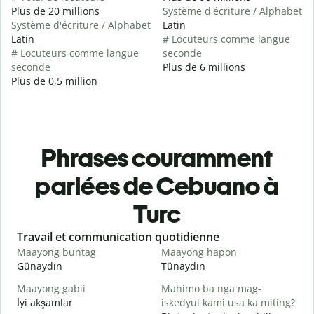
Plus de 20 millions
Système d'écriture / Alphabet
Système d'écriture / Alphabet
Latin
Latin
# Locuteurs comme langue
# Locuteurs comme langue
seconde
seconde
Plus de 6 millions
Plus de 0,5 million
Phrases couramment
parlées de Cebuano à
Turc
Slide 1 of 6
Travail et communication quotidienne
S
Maayong buntag
Maayong hapon
H
Günaydın
Tünaydın
M
Maayong gabii
Mahimo ba nga mag-
A
İyi akşamlar
iskedyul kami usa ka miting?