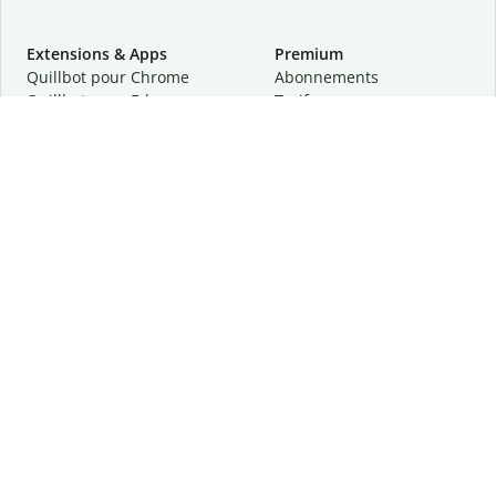
Extensions & Apps
Premium
Quillbot pour Chrome
Abonnements
Quillbot pour Edge
Tarifs
Quillbot pour Safari
Pour les entreprises
Quillbot pour Android
Affiliation
Quillbot
pour
iOS
Demander une démo
Quillbot pour Windows
Quillbot pour macOS
Quillbot pour Word
Outils
Entreprise
Outils de rédaction
À propos
Correction linguistique
Confidentialité
Citation et originalité
Carrière
Outils d'IA
Centre d'aide
Outils PDF
Contactez-nous
Outils d'image
Ressources
Autres outils
Outils PDF