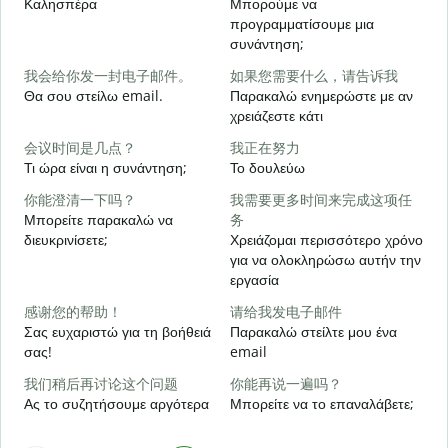
Καλησπέρα
Μπορούμε να
Τ
προγραμματίσουμε μια
συνάντηση;
Κ
我会给你发一封电子邮件。
如果您需要什么，请告诉我
Θα σου στείλω email.
Παρακαλώ ενημερώστε με αν
Κ
χρειάζεστε κάτι
会议时间是几点？
我正在努力
Ν
Τι ώρα είναι η συνάντηση;
Το δουλεύω
你能澄清一下吗？
我需要更多时间来完成这项任
Α
Μπορείτε παρακαλώ να
务
διευκρινίσετε;
Χρειάζομαι περισσότερο χρόνο
για να ολοκληρώσω αυτήν την
Π
εργασία
ξ
感谢您的帮助！
请给我发电子邮件
Σας ευχαριστώ για τη βοήθειά
Παρακαλώ στείλτε μου ένα
σας!
email
我们稍后再讨论这个问题
你能再说一遍吗？
Ας το συζητήσουμε αργότερα
Μπορείτε να το επαναλάβετε;