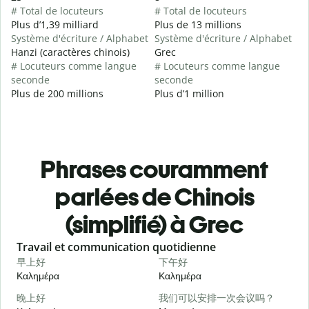
# Total de locuteurs
# Total de locuteurs
Plus d’1,39 milliard
Plus de 13 millions
Système d'écriture / Alphabet
Système d'écriture / Alphabet
Hanzi (caractères chinois)
Grec
# Locuteurs comme langue
# Locuteurs comme langue
seconde
seconde
Plus de 200 millions
Plus d’1 million
Phrases couramment
parlées de Chinois
(simplifié) à Grec
Slide 1 of 6
Travail et communication quotidienne
S
早上好
下午好
Καλημέρα
Καλημέρα
Γ
晚上好
我们可以安排一次会议吗？