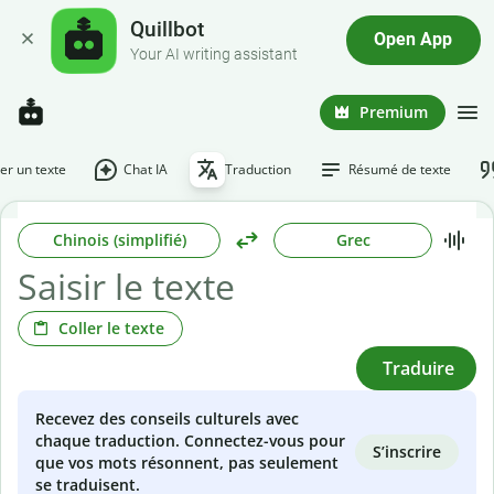
Quillbot
Open App
Your AI writing assistant
Premium
r un texte
Chat IA
Traduction
Résumé de texte
Chinois (simplifié)
Grec
Coller le texte
Traduire
Recevez des conseils culturels avec
chaque traduction. Connectez-vous pour
S’inscrire
que vos mots résonnent, pas seulement
se traduisent.