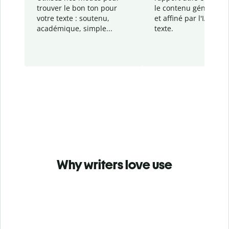
trouver le bon ton pour
le contenu généré
par
votre texte : soutenu,
et affiné par l'IA dans
académique, simple...
texte.
Why writers love use