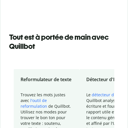
Tout est à portée de main avec
Quillbot
Reformulateur de texte
Détecteur d'IA
Trouvez les mots justes
Le
détecteur d'IA
de
avec
l'outil de
Quillbot analyse votr
reformulation
de Quillbot.
écriture et fournit un
Utilisez nos modes pour
rapport
utile et détail
trouver le bon ton pour
le contenu généré
par
votre texte : soutenu,
et affiné par l'IA dans