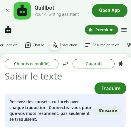
Quillbot
Open App
Your AI writing assistant
Premium
r un texte
Chat IA
Traduction
Résumé de texte
Chinois (simplifié)
Gujarati
Traduire
Recevez des conseils culturels avec
chaque traduction. Connectez-vous pour
S’inscrire
que vos mots résonnent, pas seulement
se traduisent.