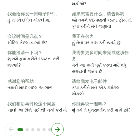
શકીએ?
我会给你发一封电子邮件。
如果您需要什么，请告诉我
શ
હું તમને ઈમેલ મોકલીશ.
જો તમને કંઈપણની જરૂર હોય તો
કૃપા કરીને મને જણાવો
ત
会议时间是几点？
我正在努力
મીટિંગ કેટલા વાગ્યે છે?
હું તેના પર કામ કરી રહ્યો છું
હ
你能澄清一下吗？
我需要更多时间来完成这项任
શું તમે કૃપા કરીને સ્પષ્ટતા કરી
务
ગ
શકશો?
મને આ કાર્ય પૂર્ણ કરવા માટે વધુ
સમયની જરૂર છે
સ
感谢您的帮助！
请给我发电子邮件
તમારી મદદ બદલ આભાર!
કૃપા કરીને મને એક ઇમેઇલ
મોકલો
我们稍后再讨论这个问题
你能再说一遍吗？
ચાલો આ વિશે પછીથી ચર્ચા કરીએ
શું તમે તે પુનરાવર્તન કરી શકો છો?