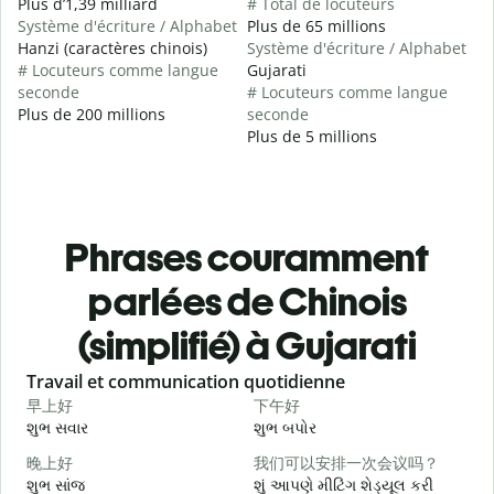
Plus d’1,39 milliard
# Total de locuteurs
Système d'écriture / Alphabet
Plus de 65 millions
Hanzi (caractères chinois)
Système d'écriture / Alphabet
# Locuteurs comme langue
Gujarati
seconde
# Locuteurs comme langue
Plus de 200 millions
seconde
Plus de 5 millions
Phrases couramment
parlées de Chinois
(simplifié) à Gujarati
Slide 1 of 6
Travail et communication quotidienne
S
早上好
下午好
શુભ સવાર
શુભ બપોર
હ
晚上好
我们可以安排一次会议吗？
શુભ સાંજ
શું આપણે મીટિંગ શેડ્યૂલ કરી
મ