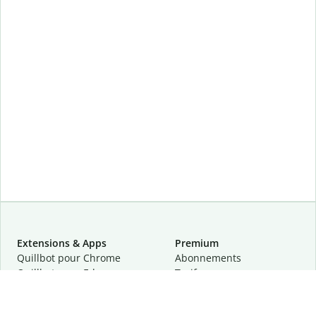
Extensions & Apps
Premium
Quillbot pour Chrome
Abonnements
Quillbot pour Edge
Tarifs
Quillbot pour Safari
Pour les entreprises
Quillbot pour Android
Affiliation