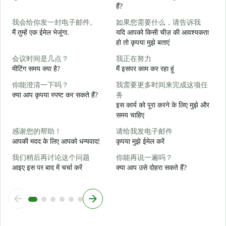
हैं?
我会给你发一封电子邮件。
如果您需要什么，请告诉我
स
मैं तुम्हें एक ईमेल भेजूंगा.
यदि आपको किसी चीज़ की आवश्यकता
हो तो कृपया मुझे बताएं
आ
会议时间是几点？
我正在努力
मीटिंग समय क्या है?
मैं इसपर काम कर रहा हूं
हा
你能澄清一下吗？
我需要更多时间来完成这项任
क्या आप कृपया स्पष्ट कर सकते हैं?
务
अ
इस कार्य को पूरा करने के लिए मुझे और
समय चाहिए
न
感谢您的帮助！
请给我发电子邮件
आपकी मदद के लिए आपको धन्यवाद!
कृपया मुझे ईमेल करें
我们稍后再讨论这个问题
你能再说一遍吗？
आइए इस पर बाद में चर्चा करें
क्या आप उसे दोहरा सकते हैं?