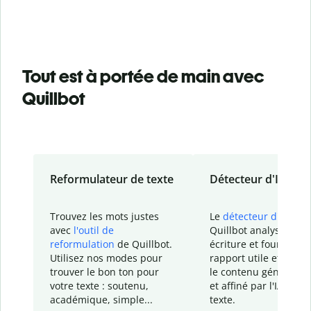
Tout est à portée de main avec
Quillbot
Reformulateur de texte
Détecteur d'IA
Trouvez les mots justes
Le
détecteur d'IA
de
avec
l'outil de
Quillbot analyse votr
reformulation
de Quillbot.
écriture et fournit un
Utilisez nos modes pour
rapport
utile et détail
trouver le bon ton pour
le contenu généré
par
votre texte : soutenu,
et affiné par l'IA dans
académique, simple...
texte.