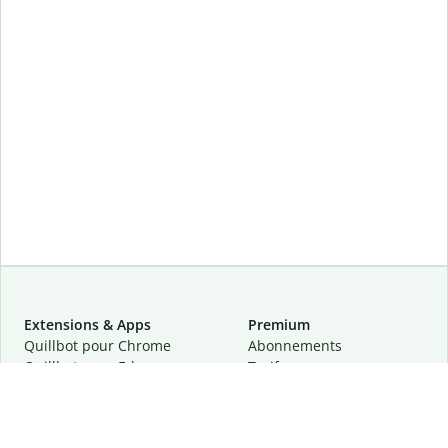
Extensions & Apps
Premium
Quillbot pour Chrome
Abonnements
Quillbot pour Edge
Tarifs
Quillbot pour Safari
Pour les entreprises
Quillbot pour Android
Affiliation
Quillbot
pour
iOS
Demander une démo