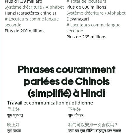
Plus d’1,39 milliard
# Total de locuteurs
Système d'écriture / Alphabet
Plus de 600 millions
Hanzi (caractères chinois)
Système d'écriture / Alphabet
# Locuteurs comme langue
Devanagari
seconde
# Locuteurs comme langue
Plus de 200 millions
seconde
Plus de 265 millions
Phrases couramment
parlées de Chinois
(simplifié) à Hindi
Slide 1 of 6
Travail et communication quotidienne
S
早上好
下午好
शुभ प्रभात
शुभ दोपहर
ह
晚上好
我们可以安排一次会议吗？
शुभ संध्या
क्या हम एक मीटिंग शेड्यूल कर सकते
म