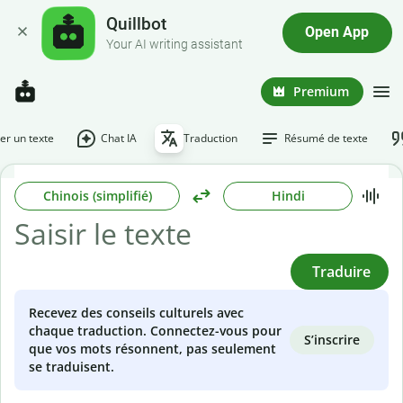
Quillbot
Open App
Your AI writing assistant
Premium
r un texte
Chat IA
Traduction
Résumé de texte
Chinois (simplifié)
Hindi
Traduire
Recevez des conseils culturels avec
chaque traduction. Connectez-vous pour
S’inscrire
que vos mots résonnent, pas seulement
se traduisent.