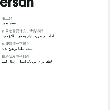
 Persan
Salutat
晚上好
你好/嗨
سلام / سلام
عصر بخیر
如果您需要什么，请告诉我
你好吗？
چطوری؟
لطفا در صورت نیاز به من اطلاع دهید
你能澄清一下吗？
不客气
خوش آمدید
میشه لطفا توضیح بدید
请给我发电子邮件
对不起/对
ید / ببخشید
لطفا برای من یک ایمیل ارسال کنید
最近的酒店
هتل کجاست؟