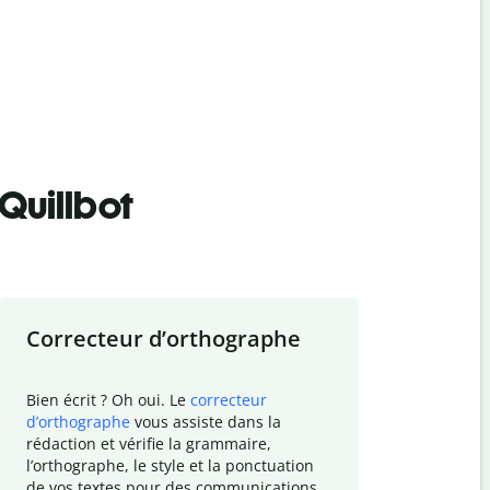
Quillbot
Correcteur d
’
orthographe
Résumer
Bien écrit ? Oh oui. Le
correcteur
Besoin de r
d
’
orthographe
vous assiste dans la
simplifier v
rédaction et vérifie la grammaire,
vos travaux
l
’
orthographe, le style et la ponctuation
résumé de t
de vos textes pour des communications
tâche et vo