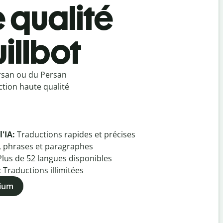
e qualité
illbot
ersan ou du Persan
ction haute qualité
l'IA:
Traductions rapides et précises
, phrases et paragraphes
Plus de
52
langues disponibles
:
Traductions illimitées
mium