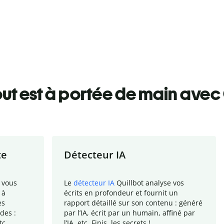
ut est à portée de main avec 
te
Détecteur IA
 vous
Le
détecteur IA
Quillbot analyse vos
 à
écrits en profondeur et fournit un
es
rapport
détaillé sur son contenu : généré
des :
par l
’
IA, écrit par un humain, affiné par
tc.
l
’
IA, etc. Finis, les secrets !