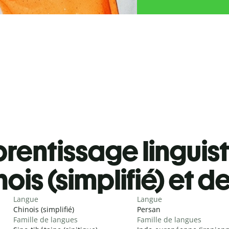
rentissage linguis
ois (simplifié) et 
Langue
Langue
Chinois (simplifié)
Persan
Famille de langues
Famille de langues