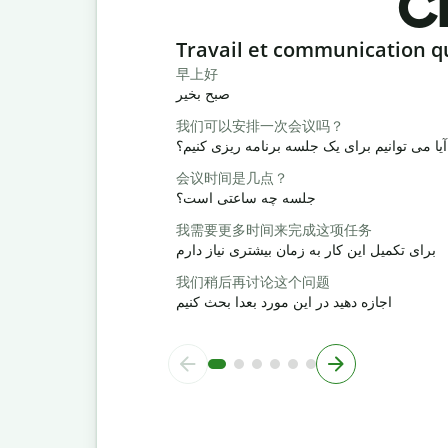
Ch
Slide 1 of 6
Travail et communication q
早上好
صبح بخیر
我们可以安排一次会议吗？
آیا می توانیم برای یک جلسه برنامه ریزی کنیم؟
会议时间是几点？
جلسه چه ساعتی است؟
我需要更多时间来完成这项任务
برای تکمیل این کار به زمان بیشتری نیاز دارم
我们稍后再讨论这个问题
اجازه دهید در این مورد بعدا بحث کنیم