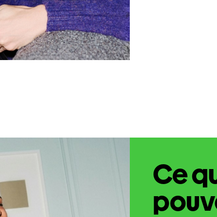
Ce q
pouve