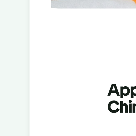
App
Chin