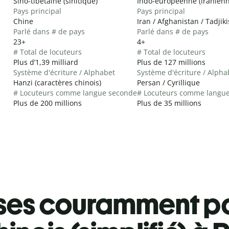
Sino-tibétaine (sinitique)
Indo-européenne (iranienn
Pays principal
Pays principal
Chine
Iran / Afghanistan / Tadjik
Parlé dans # de pays
Parlé dans # de pays
23+
4+
# Total de locuteurs
# Total de locuteurs
Plus d’1,39 milliard
Plus de 127 millions
Système d'écriture / Alphabet
Système d'écriture / Alpha
Hanzi (caractères chinois)
Persan / Cyrillique
# Locuteurs comme langue seconde
# Locuteurs comme langu
Plus de 200 millions
Plus de 35 millions
ses couramment pa