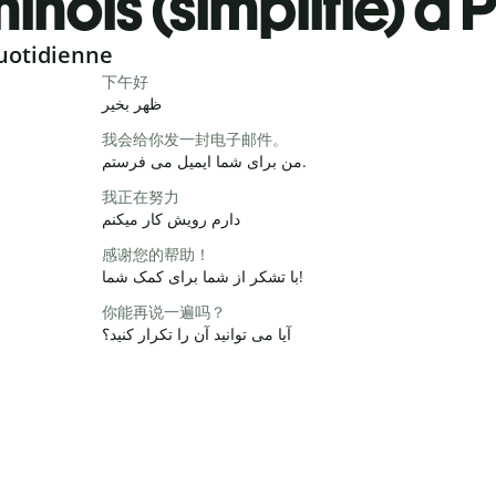
inois (simplifié) à
uotidienne
下午好
ظهر بخیر
我会给你发一封电子邮件。
من برای شما ایمیل می فرستم.
我正在努力
دارم رویش کار میکنم
感谢您的帮助！
با تشکر از شما برای کمک شما!
你能再说一遍吗？
آیا می توانید آن را تکرار کنید؟