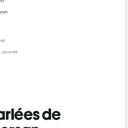
e)
istan
bet
e seconde
rlées de