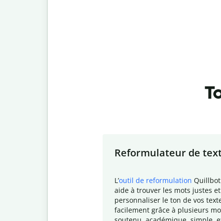
To
Slide 1 of 7
Reformulateur de tex
L
’
outil de reformulation
Quillbot
aide à trouver les mots justes et
personnaliser le ton de vos text
facilement grâce à plusieurs mo
soutenu, académique, simple, e