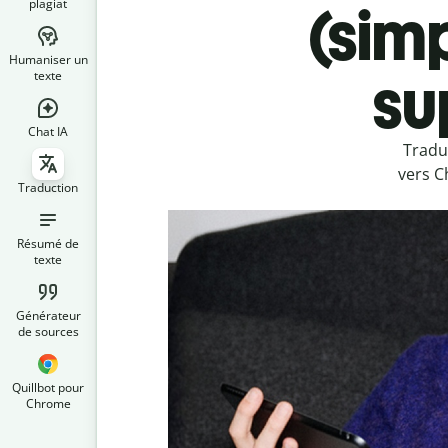
plagiat
(sim
Humaniser un
su
texte
Chat IA
Tradu
vers C
Traduction
Résumé de
texte
Générateur
de sources
Quillbot pour
Chrome