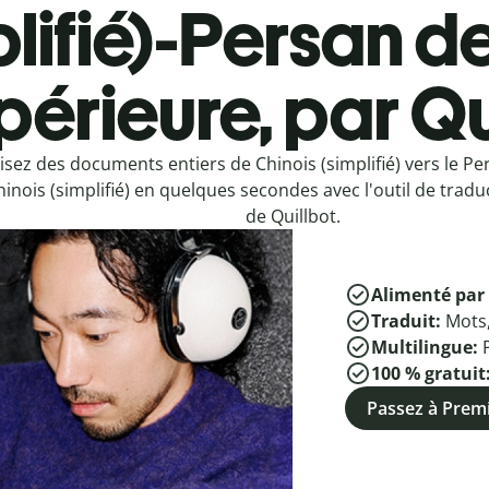
plifié)-Persan d
périeure, par Qu
isez des documents entiers de Chinois (simplifié) vers le P
hinois (simplifié) en quelques secondes avec l'outil de tradu
de Quillbot.
Alimenté par 
Traduit:
Mots
Multilingue:
100 % gratuit
Passez à Pre