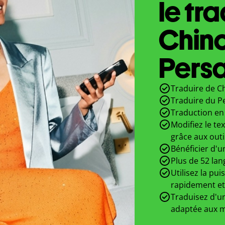
le tr
Chinoi
Persa
Traduire de Ch
Traduire du Pe
Traduction en 
Modifiez le te
grâce aux outi
Bénéficier d'u
Plus de 52 lan
Utilisez la pui
rapidement et
Traduisez d'un
adaptée aux m