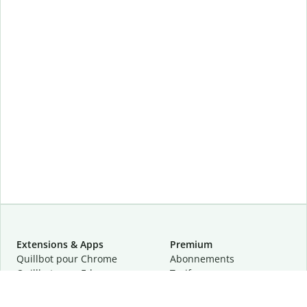
Extensions & Apps
Premium
Quillbot pour Chrome
Abonnements
Quillbot pour Edge
Tarifs
Quillbot pour Safari
Pour les entreprises
Quillbot pour Android
Affiliation