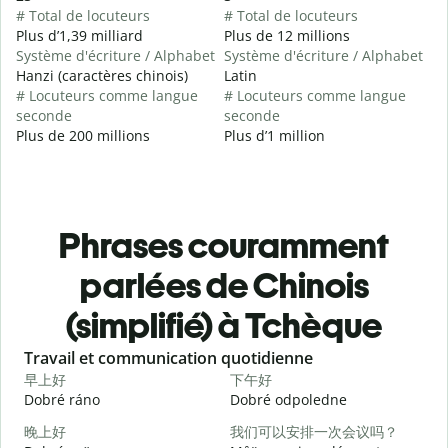
# Total de locuteurs
# Total de locuteurs
Plus d’1,39 milliard
Plus de 12 millions
Système d'écriture / Alphabet
Système d'écriture / Alphabet
Hanzi (caractères chinois)
Latin
# Locuteurs comme langue
# Locuteurs comme langue
seconde
seconde
Plus de 200 millions
Plus d’1 million
Phrases couramment
parlées de Chinois
(simplifié) à Tchèque
Slide 1 of 6
Travail et communication quotidienne
S
早上好
下午好
Dobré ráno
Dobré odpoledne
A
晚上好
我们可以安排一次会议吗？