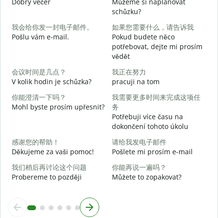
Dobrý večer
Můžeme si naplánovat
j
schůzku?
我会给你发一封电子邮件。
如果您需要什么，请告诉我
D
Pošlu vám e-mail.
Pokud budete něco
potřebovat, dejte mi prosím
n
vědět
会议时间是几点？
我正在努力
A
V kolik hodin je schůzka?
pracuji na tom
你能澄清一下吗？
我需要更多时间来完成这项任
Mohl byste prosím upřesnit?
务
Potřebuji více času na
dokončení tohoto úkolu
K
感谢您的帮助！
请给我发电子邮件
Děkujeme za vaši pomoc!
Pošlete mi prosím e-mail
我们稍后再讨论这个问题
你能再说一遍吗？
Probereme to později
Můžete to zopakovat?