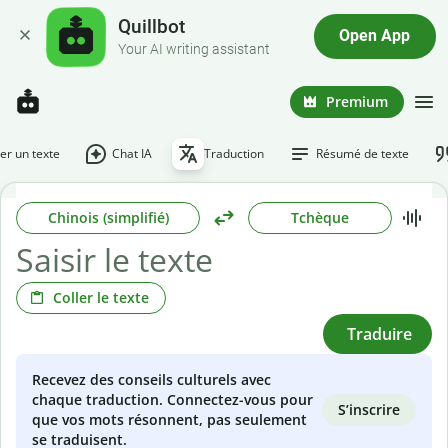
Quillbot
Open App
Your AI writing assistant
Premium
r un texte
Chat IA
Traduction
Résumé de texte
Chinois (simplifié)
Tchèque
Coller le texte
Traduire
Recevez des conseils culturels avec
chaque traduction. Connectez-vous pour
S’inscrire
que vos mots résonnent, pas seulement
se traduisent.