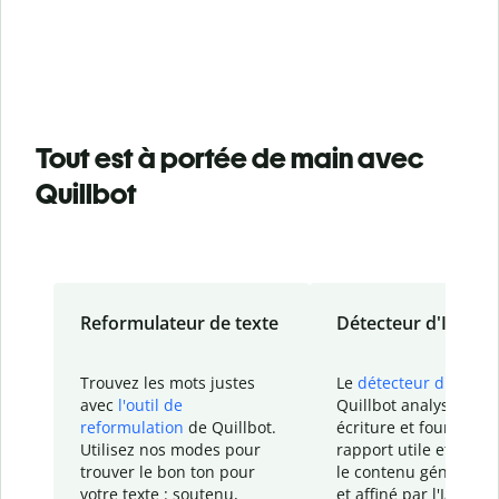
Tout est à portée de main avec
Quillbot
Reformulateur de texte
Détecteur d'IA
Trouvez les mots justes
Le
détecteur d'IA
de
avec
l'outil de
Quillbot analyse votr
reformulation
de Quillbot.
écriture et fournit un
Utilisez nos modes pour
rapport
utile et détail
trouver le bon ton pour
le contenu généré
par
votre texte : soutenu,
et affiné par l'IA dans