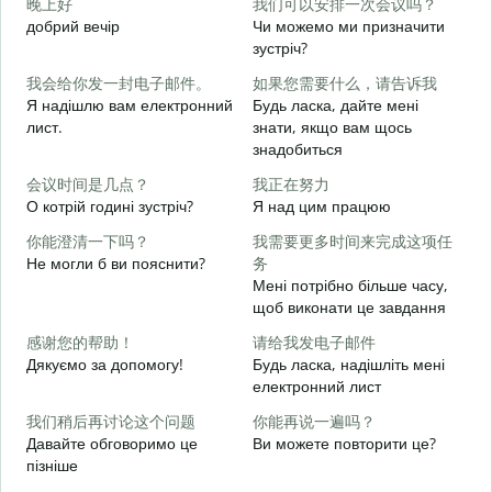
晚上好
我们可以安排一次会议吗？
добрий вечір
Чи можемо ми призначити
М
зустріч?
我会给你发一封电子邮件。
如果您需要什么，请告诉我
Д
Я надішлю вам електронний
Будь ласка, дайте мені
в
лист.
знати, якщо вам щось
знадобиться
Н
会议时间是几点？
我正在努力
О котрій годині зустріч?
Я над цим працюю
т
你能澄清一下吗？
我需要更多时间来完成这项任
Не могли б ви пояснити?
务
д
Мені потрібно більше часу,
щоб виконати це завдання
Д
感谢您的帮助！
请给我发电子邮件
г
Дякуємо за допомогу!
Будь ласка, надішліть мені
електронний лист
我们稍后再讨论这个问题
你能再说一遍吗？
Давайте обговоримо це
Ви можете повторити це?
пізніше