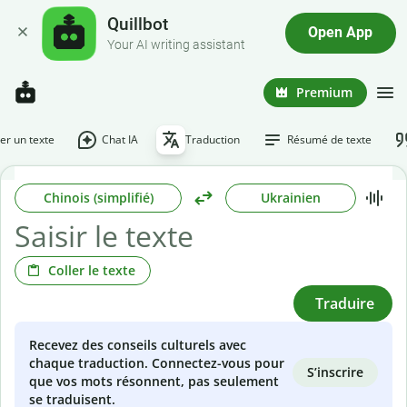
Quillbot
Open App
Your AI writing assistant
Premium
r un texte
Chat IA
Traduction
Résumé de texte
Chinois (simplifié)
Ukrainien
Coller le texte
Traduire
Recevez des conseils culturels avec
chaque traduction. Connectez-vous pour
S’inscrire
que vos mots résonnent, pas seulement
se traduisent.