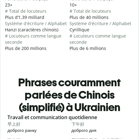
23+
10+
# Total de locuteurs
# Total de locuteurs
Plus d’1,39 milliard
Plus de 40 millions
Système d'écriture / Alphabet
Système d'écriture / Alphabet
Hanzi (caractères chinois)
Cyrillique
# Locuteurs comme langue
# Locuteurs comme langue
seconde
seconde
Plus de 200 millions
Plus de 6 millions
Phrases couramment
parlées de Chinois
(simplifié) à Ukrainien
Slide 1 of 6
Travail et communication quotidienne
S
早上好
下午好
доброго ранку
доброго дня
П