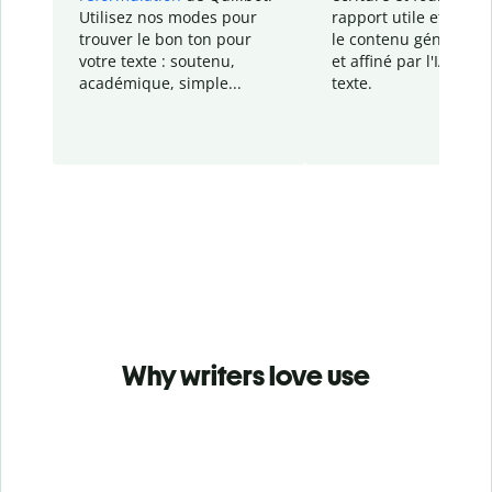
Utilisez nos modes pour
rapport
utile et détail
trouver le bon ton pour
le contenu généré
par
votre texte : soutenu,
et affiné par l'IA dans
académique, simple...
texte.
Why writers love use