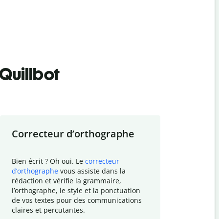
Quillbot
Correcteur d
’
orthographe
Résumer
Bien écrit ? Oh oui. Le
correcteur
Besoin de r
d
’
orthographe
vous assiste dans la
simplifier v
rédaction et vérifie la grammaire,
vos travaux
l
’
orthographe, le style et la ponctuation
résumé de t
de vos textes pour des communications
tâche et vo
claires et percutantes.
claire des 