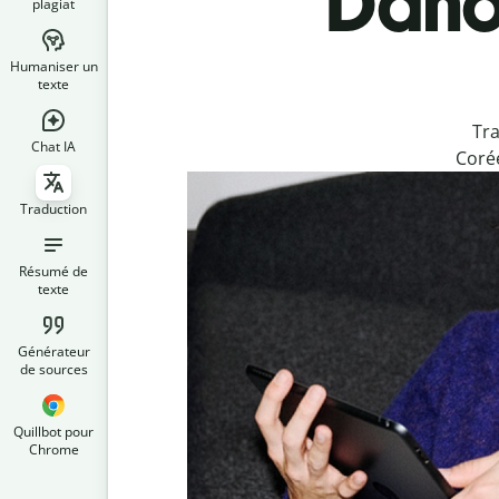
Danoi
plagiat
Humaniser un
texte
Tra
Chat IA
Corée
Traduction
Résumé de
texte
Générateur
de sources
Quillbot pour
Chrome