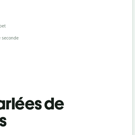
bet
e seconde
rlées de
s
Salutat