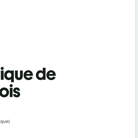
tique de
ois
ique)