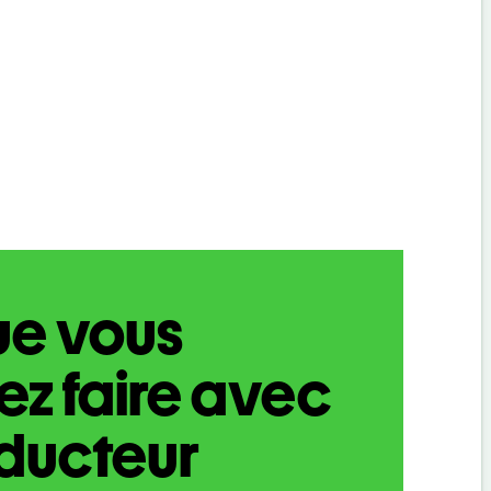
ue vous
z faire avec
aducteur