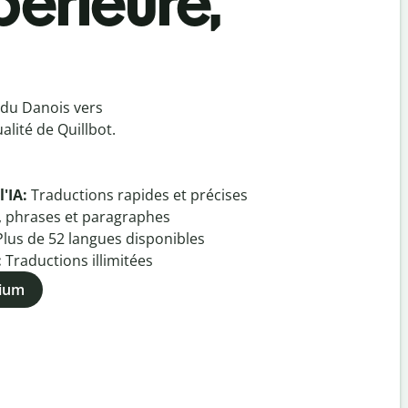
périeure,
 du Danois vers
lité de Quillbot.
l'IA:
Traductions rapides et précises
, phrases et paragraphes
Plus de
52
langues disponibles
:
Traductions illimitées
mium