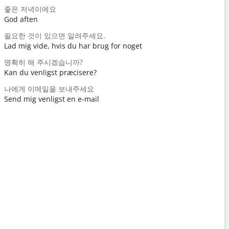
좋은 저녁이에요
안녕 / 안녕
God aften
Hej / Hej
필요한 것이 있으면 알려주세요.
어떻게 지내
Lad mig vide, hvis du har brug for noget
Hvordan h
명확히 해 주시겠습니까?
천만에요
Kan du venligst præcisere?
Du er vel
나에게 이메일을 보내주세요
실례합니다
Send mig venligst en e-mail
Undskyld m
가장 가까운
Hvor er de