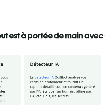
ut est à portée de main avec 
te
Détecteur IA
 vous
Le
détecteur IA
Quillbot analyse vos
 à
écrits en profondeur et fournit un
es
rapport
détaillé sur son contenu : généré
des :
par l
’
IA, écrit par un humain, affiné par
tc.
l
’
IA, etc. Finis, les secrets !
jeu