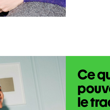
Ce q
pouve
le tr