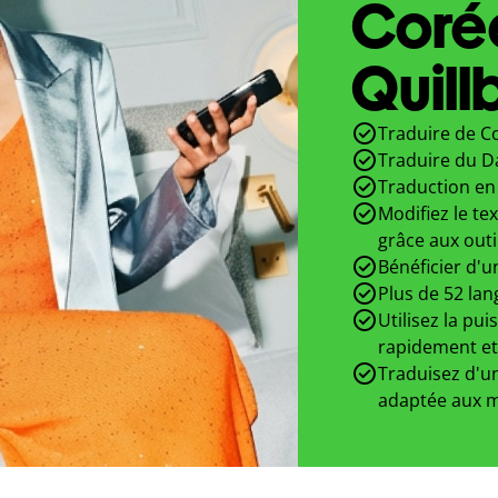
Coré
Quill
Traduire de C
Traduire du D
Traduction en 
Modifiez le te
grâce aux outi
Bénéficier d'u
Plus de 52 lan
Utilisez la pui
rapidement et
Traduisez d'un
adaptée aux m