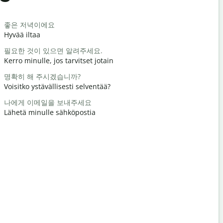
Salutat
좋은 저녁이에요
안녕 / 안녕
Hyvää iltaa
Hei / Hei
필요한 것이 있으면 알려주세요.
어떻게 지내
Kerro minulle, jos tarvitset jotain
Miten voit
명확히 해 주시겠습니까?
천만에요
Voisitko ystävällisesti selventää?
Tervetuloa
나에게 이메일을 보내주세요
실례합니다
Lähetä minulle sähköpostia
Anteeksi /
가장 가까운
Missä on lä