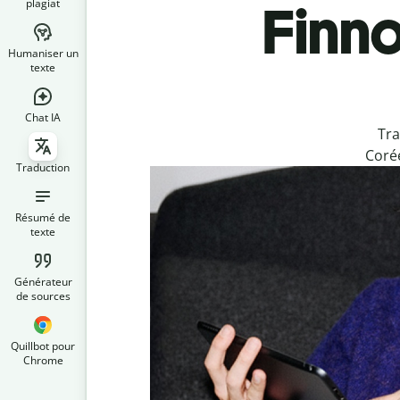
plagiat
Finno
Humaniser un
texte
Chat IA
Tra
Corée
Traduction
Résumé de
texte
Générateur
de sources
Quillbot pour
Chrome