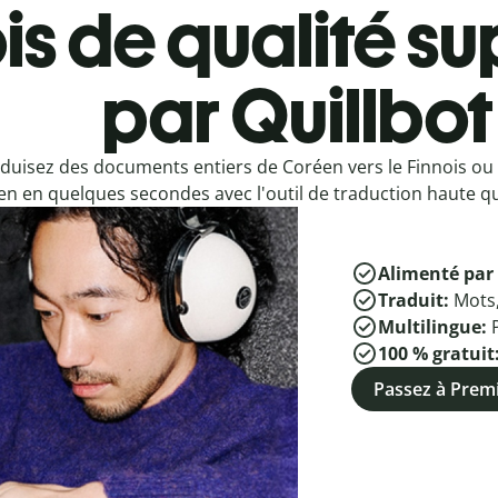
is de qualité su
par Quillbot
duisez des documents entiers de Coréen vers le Finnois ou 
n en quelques secondes avec l'outil de traduction haute qua
Alimenté par 
Traduit:
Mots
Multilingue:
100 % gratuit
Passez à Pre