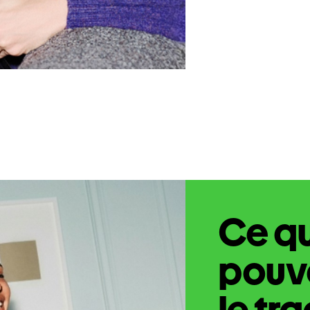
Ce q
pouve
le tr