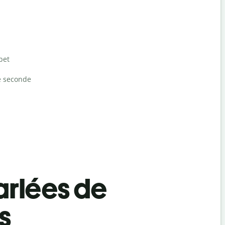
bet
e seconde
rlées de
s