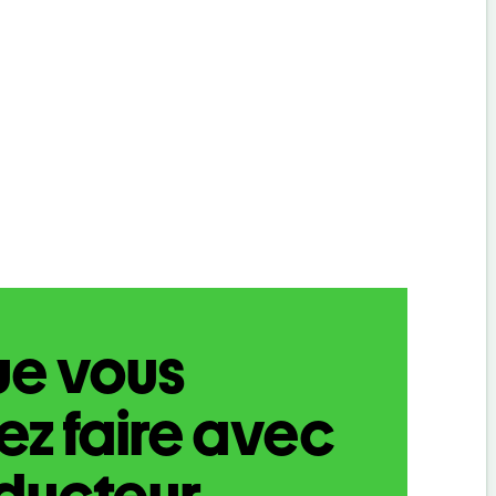
ue vous
z faire avec
aducteur