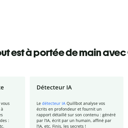
ut est à portée de main avec 
te
Détecteur IA
 vous
Le
détecteur IA
Quillbot analyse vos
 à
écrits en profondeur et fournit un
es
rapport
détaillé sur son contenu : généré
des :
par l
’
IA, écrit par un humain, affiné par
tc.
l
’
IA, etc. Finis, les secrets !