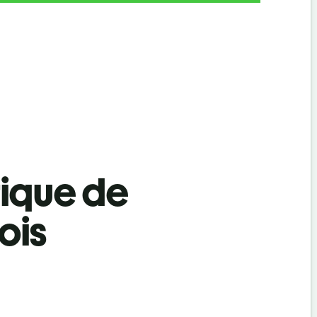
tique de
ois