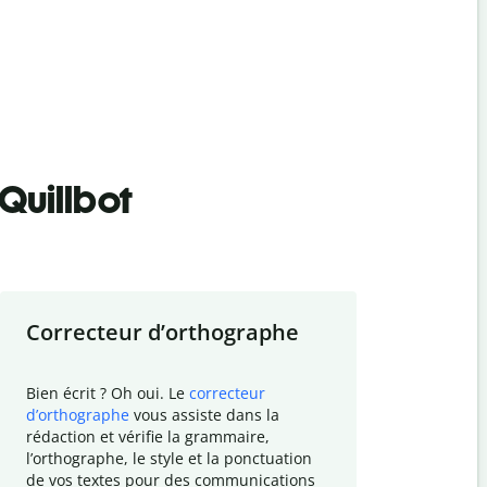
Quillbot
Correcteur d
’
orthographe
Résumer
Bien écrit ? Oh oui. Le
correcteur
Besoin de r
d
’
orthographe
vous assiste dans la
simplifier v
rédaction et vérifie la grammaire,
vos travaux
l
’
orthographe, le style et la ponctuation
résumé de t
de vos textes pour des communications
tâche et vo