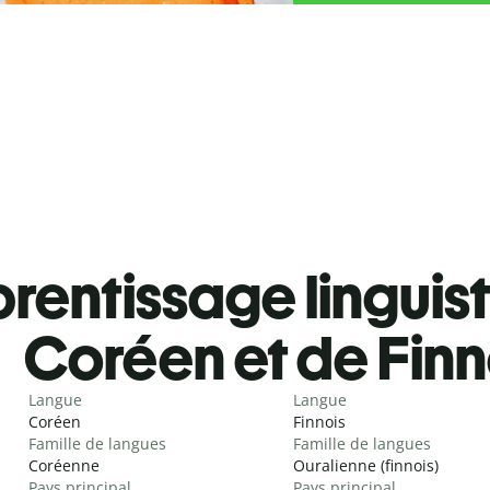
rentissage linguis
Coréen et de Finn
Langue
Langue
Coréen
Finnois
Famille de langues
Famille de langues
Coréenne
Ouralienne (finnois)
Pays principal
Pays principal