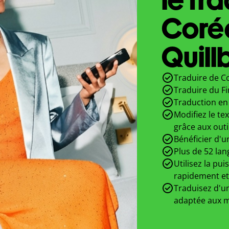
Corée
Quill
Traduire de Co
Traduire du F
Traduction en 
Modifiez le te
grâce aux outi
Bénéficier d'u
Plus de 52 lan
Utilisez la pui
rapidement et
Traduisez d'un
adaptée aux m