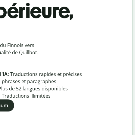
périeure,
du Finnois vers
lité de Quillbot.
l'IA:
Traductions rapides et précises
, phrases et paragraphes
Plus de
52
langues disponibles
:
Traductions illimitées
mium