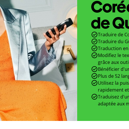
Coré
de Qu
Traduire de Co
Traduire du G
Traduction en 
Modifiez le te
grâce aux outi
Bénéficier d'u
Plus de 52 lan
Utilisez la pui
rapidement et
Traduisez d'un
adaptée aux m