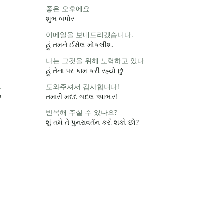
좋은 오후에요
શુભ બપોર
이메일을 보내드리겠습니다.
હું તમને ઈમેલ મોકલીશ.
나는 그것을 위해 노력하고 있다
હું તેના પર કામ કરી રહ્યો છું
.
도와주셔서 감사합니다!
ે
તમારી મદદ બદલ આભાર!
반복해 주실 수 있나요?
શું તમે તે પુનરાવર્તન કરી શકો છો?