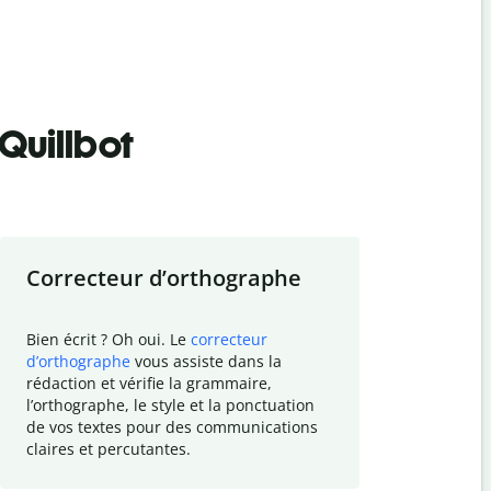
Quillbot
Correcteur d
’
orthographe
Résumer
Bien écrit ? Oh oui. Le
correcteur
Besoin de r
d
’
orthographe
vous assiste dans la
simplifier v
rédaction et vérifie la grammaire,
vos travaux
l
’
orthographe, le style et la ponctuation
résumé de t
de vos textes pour des communications
tâche et vo
claires et percutantes.
claire des 
communicat