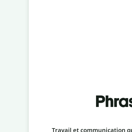
Phra
Slide 1 of 6
Travail et communication q