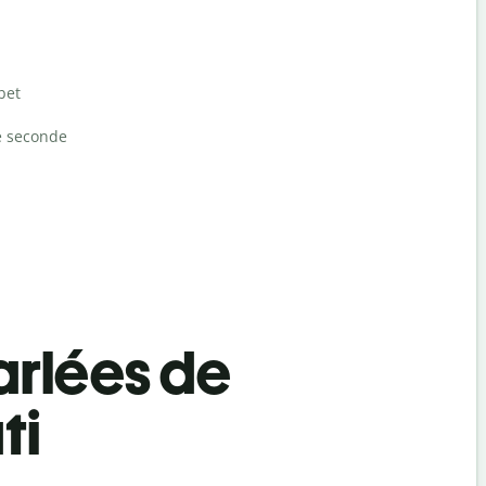
bet
e seconde
rlées de
ti
Salutat