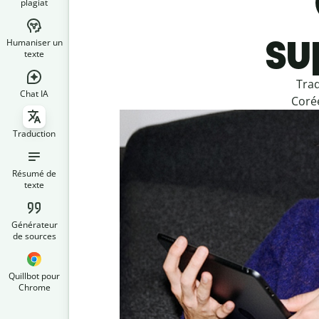
plagiat
su
Humaniser un
texte
Trad
Chat IA
Corée
Traduction
Résumé de
texte
Générateur
de sources
Quillbot pour
Chrome