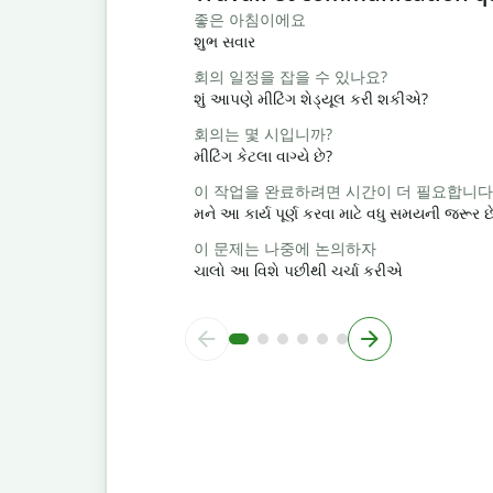
좋은 아침이에요
શુભ સવાર
회의 일정을 잡을 수 있나요?
શું આપણે મીટિંગ શેડ્યૂલ કરી શકીએ?
회의는 몇 시입니까?
મીટિંગ કેટલા વાગ્યે છે?
이 작업을 완료하려면 시간이 더 필요합니다
મને આ કાર્ય પૂર્ણ કરવા માટે વધુ સમયની જરૂર છ
이 문제는 나중에 논의하자
ચાલો આ વિશે પછીથી ચર્ચા કરીએ