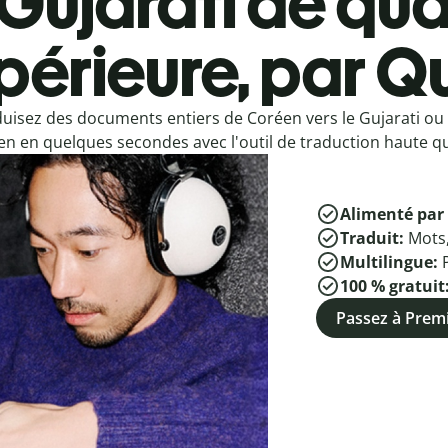
Gujarati de qua
périeure, par Qu
uisez des documents entiers de Coréen vers le Gujarati ou 
n en quelques secondes avec l'outil de traduction haute qua
Alimenté par 
Traduit:
Mots
Multilingue:
100 % gratuit
Passez à Pre