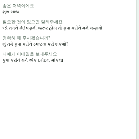
좋은 저녁이에요
안녕 / 안녕
શુભ સાંજ
હેલો / હાય
필요한 것이 있으면 알려주세요.
어떻게 지내
જો તમને કંઈપણની જરૂર હોય તો કૃપા કરીને મને જણાવો
તમે કેમ છો?
명확히 해 주시겠습니까?
천만에요
શું તમે કૃપા કરીને સ્પષ્ટતા કરી શકશો?
તમારું સ્વાગ
나에게 이메일을 보내주세요
실례합니다
કૃપા કરીને મને એક ઇમેઇલ મોકલો
માફ કરશો /
가장 가까운
સૌથી નજીકની