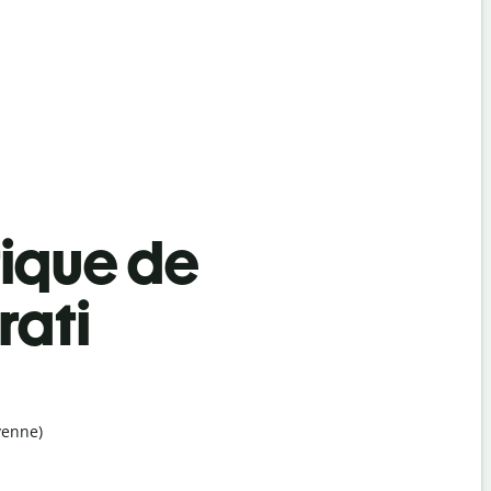
tique de
rati
yenne)