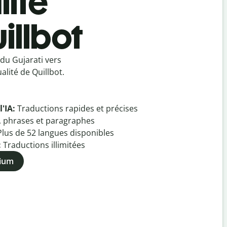
lité
illbot
du Gujarati vers
lité de Quillbot.
l'IA:
Traductions rapides et précises
, phrases et paragraphes
Plus de
52
langues disponibles
:
Traductions illimitées
mium