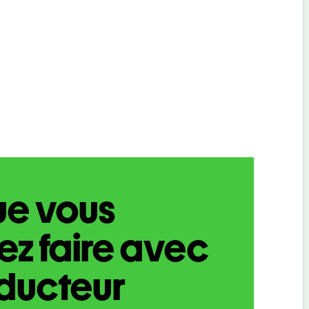
ue vous
z faire avec
aducteur