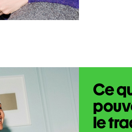
Ce q
pouve
le tr