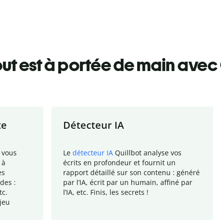
ut est à portée de main avec 
te
Détecteur IA
 vous
Le
détecteur IA
Quillbot analyse vos
 à
écrits en profondeur et fournit un
es
rapport
détaillé sur son contenu : généré
des :
par l
’
IA, écrit par un humain, affiné par
tc.
l
’
IA, etc. Finis, les secrets !
jeu