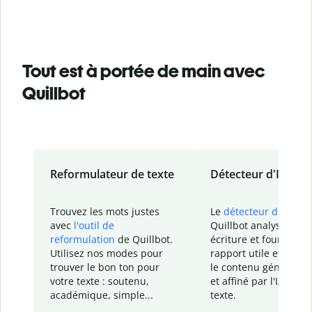
Tout est à portée de main avec
Quillbot
Reformulateur de texte
Détecteur d'IA
Trouvez les mots justes
Le
détecteur d'IA
de
avec
l'outil de
Quillbot analyse votr
reformulation
de Quillbot.
écriture et fournit un
Utilisez nos modes pour
rapport
utile et détail
trouver le bon ton pour
le contenu généré
par
votre texte : soutenu,
et affiné par l'IA dans
académique, simple...
texte.