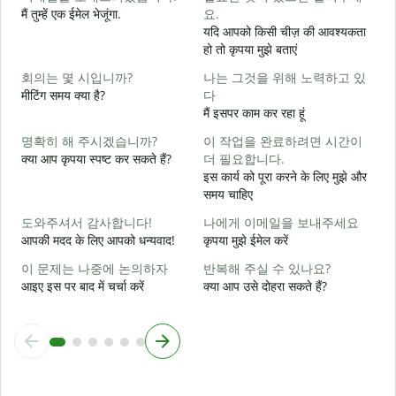
मैं तुम्हें एक ईमेल भेजूंगा.
요.
यदि आपको किसी चीज़ की आवश्यकता
आ
हो तो कृपया मुझे बताएं
회의는 몇 시입니까?
나는 그것을 위해 노력하고 있
हा
मीटिंग समय क्या है?
다
मैं इसपर काम कर रहा हूं
अ
명확히 해 주시겠습니까?
이 작업을 완료하려면 시간이
क्या आप कृपया स्पष्ट कर सकते हैं?
더 필요합니다.
इस कार्य को पूरा करने के लिए मुझे और
समय चाहिए
न
도와주셔서 감사합니다!
나에게 이메일을 보내주세요
आपकी मदद के लिए आपको धन्यवाद!
कृपया मुझे ईमेल करें
이 문제는 나중에 논의하자
반복해 주실 수 있나요?
आइए इस पर बाद में चर्चा करें
क्या आप उसे दोहरा सकते हैं?