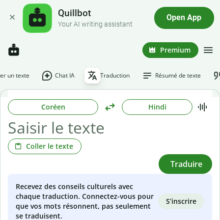
Quillbot
Open App
Your AI writing assistant
Premium
r un texte
Chat IA
Traduction
Résumé de texte
Coréen
Hindi
Coller le texte
Traduire
Recevez des conseils culturels avec
chaque traduction. Connectez-vous pour
S’inscrire
que vos mots résonnent, pas seulement
se traduisent.