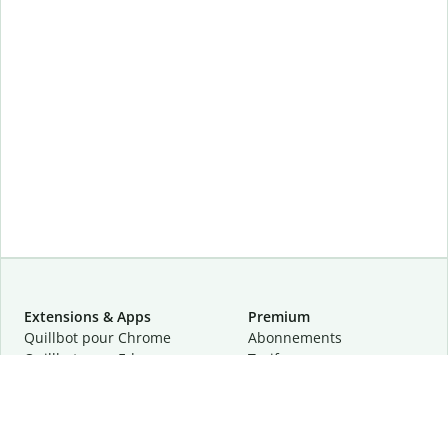
Extensions & Apps
Premium
Quillbot pour Chrome
Abonnements
Quillbot pour Edge
Tarifs
Quillbot pour Safari
Pour les entreprises
Quillbot pour Android
Affiliation
Quillbot
pour
iOS
Demander une démo
Quillbot pour Windows