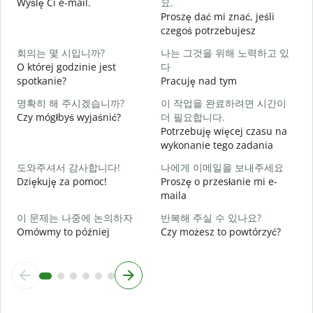
Wyślę Ci e-mail.
요.
Proszę dać mi znać, jeśli
N
czegoś potrzebujesz
회의는 몇 시입니까?
나는 그것을 위해 노력하고 있
T
O której godzinie jest
다
spotkanie?
Pracuję nad tym
D
명확히 해 주시겠습니까?
이 작업을 완료하려면 시간이
Czy mógłbyś wyjaśnić?
더 필요합니다.
Potrzebuję więcej czasu na
wykonanie tego zadania
G
도와주셔서 감사합니다!
나에게 이메일을 보내주세요
Dziękuję za pomoc!
Proszę o przesłanie mi e-
maila
이 문제는 나중에 논의하자
반복해 주실 수 있나요?
Omówmy to później
Czy możesz to powtórzyć?