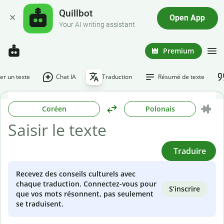
Quillbot
Open App
Your AI writing assistant
Premium
r un texte
Chat IA
Traduction
Résumé de texte
Coréen
Polonais
Traduire
Recevez des conseils culturels avec
chaque traduction. Connectez-vous pour
S’inscrire
que vos mots résonnent, pas seulement
se traduisent.