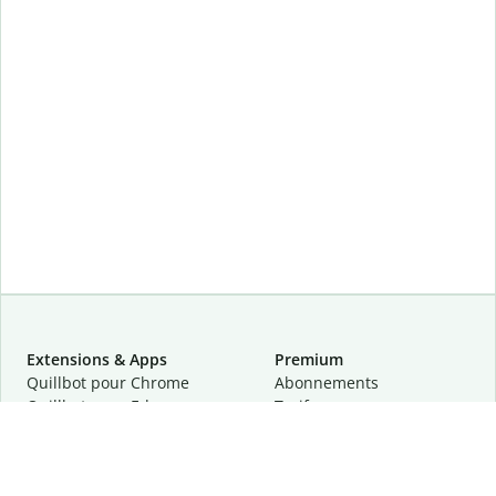
Extensions & Apps
Premium
Quillbot pour Chrome
Abonnements
Quillbot pour Edge
Tarifs
Quillbot pour Safari
Pour les entreprises
Quillbot pour Android
Affiliation
Quillbot
pour
iOS
Demander une démo