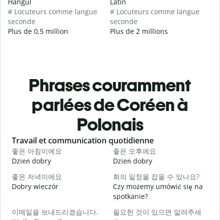
Hangul
Latin
# Locuteurs comme langue
# Locuteurs comme langue
seconde
seconde
Plus de 0,5 million
Plus de 2 millions
Phrases couramment
parlées de Coréen à
Polonais
Slide 1 of 6
Travail et communication quotidienne
S
좋은 아침이에요
좋은 오후에요
Dzień dobry
Dzień dobry
C
좋은 저녁이에요
회의 일정을 잡을 수 있나요?
Dobry wieczór
Czy możemy umówić się na
N
spotkanie?
이메일을 보내드리겠습니다.
필요한 것이 있으면 알려주세
D