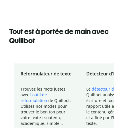
Tout est à portée de main avec
Quillbot
Reformulateur de texte
Détecteur d'IA
Trouvez les mots justes
Le
détecteur d'IA
de
avec
l'outil de
Quillbot analyse votr
reformulation
de Quillbot.
écriture et fournit un
Utilisez nos modes pour
rapport
utile et détail
trouver le bon ton pour
le contenu généré
par
votre texte : soutenu,
et affiné par l'IA dans
académique, simple...
texte.