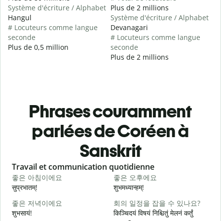
Système d'écriture / Alphabet
Plus de 2 millions
Hangul
Système d'écriture / Alphabet
# Locuteurs comme langue
Devanagari
seconde
# Locuteurs comme langue
Plus de 0,5 million
seconde
Plus de 2 millions
Phrases couramment
parlées de Coréen à
Sanskrit
Slide 1 of 6
Travail et communication quotidienne
S
좋은 아침이에요
좋은 오후에요
सुप्रभातम्!
शुभमध्यान्हम्!
न
좋은 저녁이에요
회의 일정을 잡을 수 있나요?
शुभसायं!
किञ्चिदयं विषयं निश्चितुं मेलनं कर्तुं
म