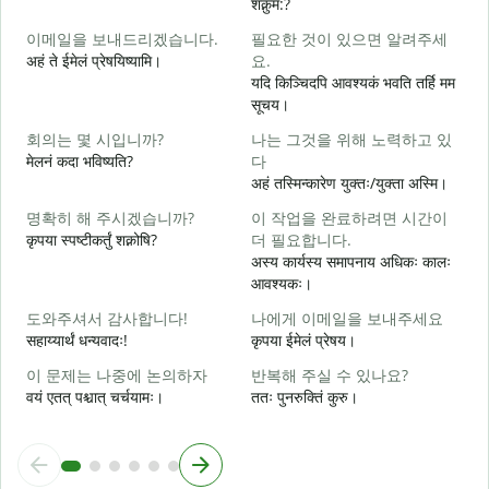
शक्नुम:?
이메일을 보내드리겠습니다.
필요한 것이 있으면 알려주세
अहं ते ईमेलं प्रेषयिष्यामि।
요.
स
यदि किञ्चिदपि आवश्यकं भवति तर्हि मम
सूचय।
स
회의는 몇 시입니까?
나는 그것을 위해 노력하고 있
मेलनं कदा भविष्यति?
다
आ
अहं तस्मिन्कारेण युक्तः/युक्ता अस्मि।
명확히 해 주시겠습니까?
이 작업을 완료하려면 시간이
श
कृपया स्पष्टीकर्तुं शक्नोषि?
더 필요합니다.
अस्य कार्यस्य समापनाय अधिकः कालः
आवश्यकः।
न
도와주셔서 감사합니다!
나에게 이메일을 보내주세요
सहाय्यार्थं धन्यवादः!
कृपया ईमेलं प्रेषय।
이 문제는 나중에 논의하자
반복해 주실 수 있나요?
वयं एतत् पश्चात् चर्चयामः।
ततः पुनरुक्तिं कुरु।