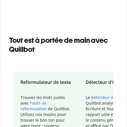
Tout est à portée de main avec
Quillbot
Reformulateur de texte
Détecteur d'IA
Trouvez les mots justes
Le
détecteur d'IA
de
avec
l'outil de
Quillbot analyse votr
reformulation
de Quillbot.
écriture et fournit un
Utilisez nos modes pour
rapport
utile et détail
trouver le bon ton pour
le contenu généré
par
votre texte : soutenu,
et affiné par l'IA dans