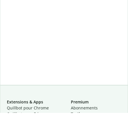
Extensions & Apps
Premium
Quillbot pour Chrome
Abonnements
Quillbot pour Edge
Tarifs
Quillbot pour Safari
Pour les entreprises
Quillbot pour Android
Affiliation