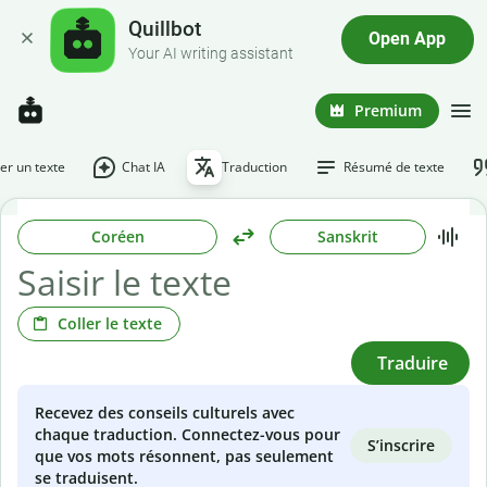
Quillbot
Open App
Your AI writing assistant
Premium
r un texte
Chat IA
Traduction
Résumé de texte
Coréen
Sanskrit
Coller le texte
Traduire
Recevez des conseils culturels avec
chaque traduction. Connectez-vous pour
S’inscrire
que vos mots résonnent, pas seulement
se traduisent.