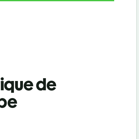
tique de
rbe