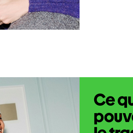
Ce q
pouve
le tr