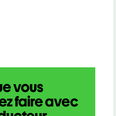
ue vous
z faire avec
aducteur