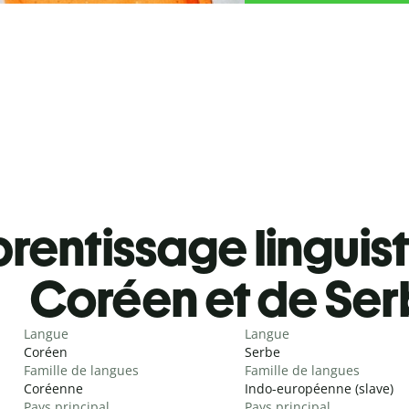
rentissage linguis
Coréen et de Se
Langue
Langue
Coréen
Serbe
Famille de langues
Famille de langues
Coréenne
Indo-européenne (slave)
Pays principal
Pays principal