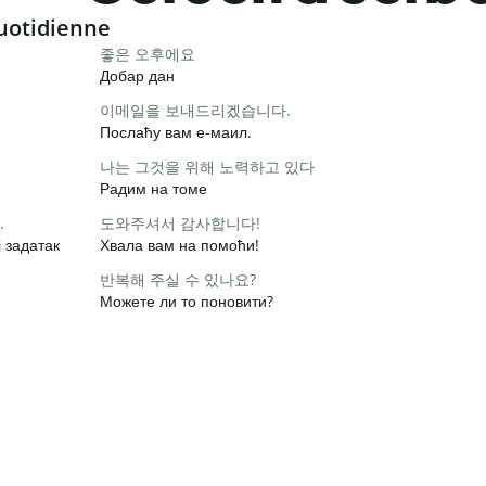
uotidienne
좋은 오후에요
Добар дан
이메일을 보내드리겠습니다.
Послаћу вам е-маил.
나는 그것을 위해 노력하고 있다
Радим на томе
.
도와주셔서 감사합니다!
 задатак
Хвала вам на помоћи!
반복해 주실 수 있나요?
Можете ли то поновити?