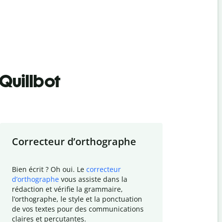
Quillbot
Correcteur d
’
orthographe
Résumer
Bien écrit ? Oh oui. Le
correcteur
Besoin de r
d
’
orthographe
vous assiste dans la
simplifier v
rédaction et vérifie la grammaire,
vos travaux
l
’
orthographe, le style et la ponctuation
résumé de t
de vos textes pour des communications
tâche et vo
claires et percutantes.
claire des 