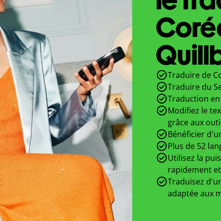
Coré
Quill
Traduire de C
Traduire du S
Traduction en 
Modifiez le te
grâce aux outi
Bénéficier d'u
Plus de 52 lan
Utilisez la pui
rapidement et
Traduisez d'un
adaptée aux m