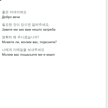
Salutat
좋은 저녁이에요
안녕 / 안녕
Добро вече
Здраво / З
필요한 것이 있으면 알려주세요.
어떻게 지내
Јавите ми ако вам нешто затреба
како си?
명확히 해 주시겠습니까?
천만에요
Можете ли, молим вас, појаснити?
Нема на ч
나에게 이메일을 보내주세요
실례합니다
Молим вас пошаљите ми е-маил
Извините /
가장 가까운
Где је нај