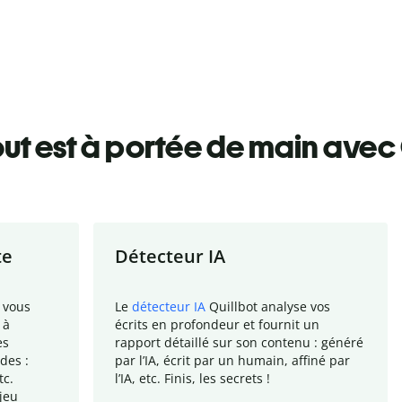
ut est à portée de main avec 
te
Détecteur IA
 vous
Le
détecteur IA
Quillbot analyse vos
 à
écrits en profondeur et fournit un
es
rapport
détaillé sur son contenu : généré
des :
par l
’
IA, écrit par un humain, affiné par
tc.
l
’
IA, etc. Finis, les secrets !
jeu