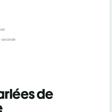
bet
e seconde
rlées de
e