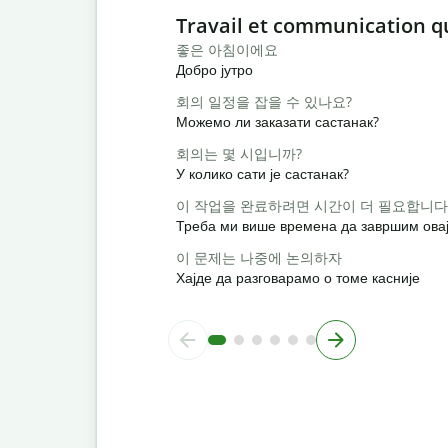
Slide 1 of 6
Travail et communication q
좋은 아침이에요
Добро јутро
회의 일정을 잡을 수 있나요?
Можемо ли заказати састанак?
회의는 몇 시입니까?
У колико сати је састанак?
이 작업을 완료하려면 시간이 더 필요합니다
Треба ми више времена да завршим овај
이 문제는 나중에 논의하자
Хајде да разговарамо о томе касније