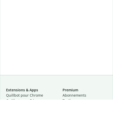
Extensions & Apps
Premium
Quillbot pour Chrome
Abonnements
Quillbot pour Edge
Tarifs
Quillbot pour Safari
Pour les entreprises
Quillbot pour Android
Affiliation