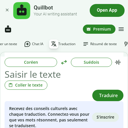
Quillbot
Open App
Your AI writing assistant
Premium
r un texte
Chat IA
Traduction
Résumé de texte
Coréen
Suédois
Coller le texte
Traduire
Recevez des conseils culturels avec
chaque traduction. Connectez-vous pour
S’inscrire
que vos mots résonnent, pas seulement
se traduisent.