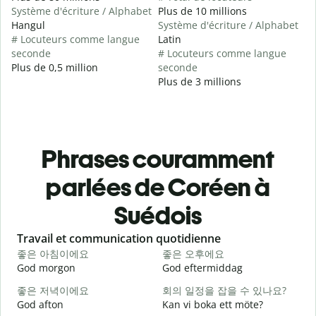
Système d'écriture / Alphabet
Plus de 10 millions
Hangul
Système d'écriture / Alphabet
# Locuteurs comme langue
Latin
seconde
# Locuteurs comme langue
Plus de 0,5 million
seconde
Plus de 3 millions
Phrases couramment
parlées de Coréen à
Suédois
Slide 1 of 6
Travail et communication quotidienne
S
좋은 아침이에요
좋은 오후에요
God morgon
God eftermiddag
H
좋은 저녁이에요
회의 일정을 잡을 수 있나요?
God afton
Kan vi boka ett möte?
J