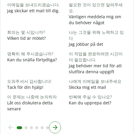
이메일을 보내드리겠습니다.
필요한 것이 있으면 알려주세
Jag skickar ett mail till dig.
요.
G
Vänligen meddela mig om
du behöver något
D
회의는 몇 시입니까?
나는 그것을 위해 노력하고 있
Vilken tid är mötet?
다
J
Jag jobbar på det
명확히 해 주시겠습니까?
이 작업을 완료하려면 시간이
A
Kan du snälla förtydliga?
더 필요합니다.
Jag behöver mer tid för att
slutföra denna uppgift
V
도와주셔서 감사합니다!
나에게 이메일을 보내주세요
Tack för din hjälp!
Skicka mig ett mail
이 문제는 나중에 논의하자
반복해 주실 수 있나요?
Låt oss diskutera detta
Kan du upprepa det?
senare