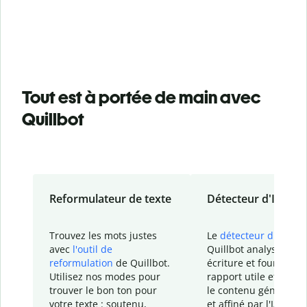
Tout est à portée de main avec
Quillbot
Reformulateur de texte
Détecteur d'IA
Trouvez les mots justes
Le
détecteur d'IA
de
avec
l'outil de
Quillbot analyse votr
reformulation
de Quillbot.
écriture et fournit un
Utilisez nos modes pour
rapport
utile et détail
trouver le bon ton pour
le contenu généré
par
votre texte : soutenu,
et affiné par l'IA dans