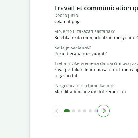
Slide 1 of 6
Travail et communication q
Dobro jutro
selamat pagi
Možemo li zakazati sastanak?
Bolehkah kita menjadualkan mesyuarat?
Kada je sastanak?
Pukul berapa mesyuarat?
Trebam više vremena da izvršim ovaj za
Saya perlukan lebih masa untuk menyi
tugasan ini
Razgovarajmo o tome kasnije
Mari kita bincangkan ini kemudian