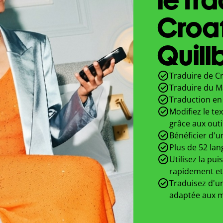
Croa
Quill
Traduire de Cr
Traduire du M
Traduction en 
Modifiez le te
grâce aux outi
Bénéficier d'u
Plus de 52 lan
Utilisez la pui
rapidement et
Traduisez d'un
adaptée aux m