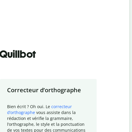
Quillbot
Correcteur d
’
orthographe
Résumer
Bien écrit ? Oh oui. Le
correcteur
Besoin de r
d
’
orthographe
vous assiste dans la
simplifier v
rédaction et vérifie la grammaire,
vos travaux
l
’
orthographe, le style et la ponctuation
résumé de t
de vos textes pour des communications
tâche et vo