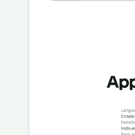
App
Langu
Croate
Famill
Indo-e
Pays p