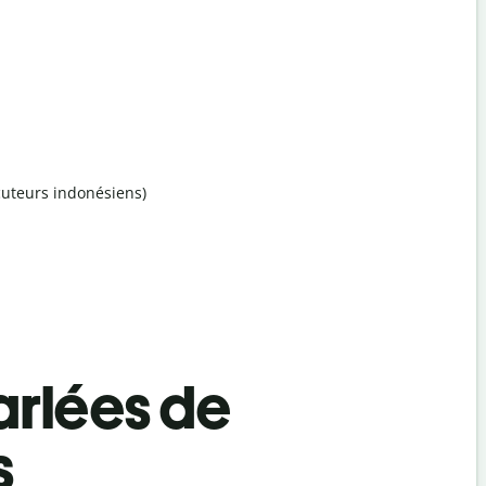
ocuteurs indonésiens)
rlées de
s