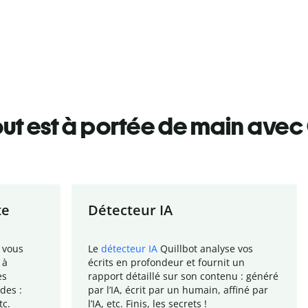
ut est à portée de main avec 
te
Détecteur IA
 vous
Le
détecteur IA
Quillbot analyse vos
 à
écrits en profondeur et fournit un
es
rapport
détaillé sur son contenu : généré
des :
par l
’
IA, écrit par un humain, affiné par
tc.
l
’
IA, etc. Finis, les secrets !