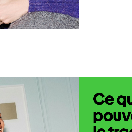
Ce q
pouve
le tr