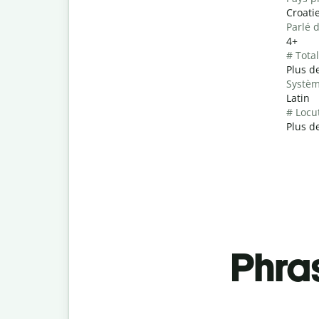
Croati
Parlé 
4+
# Tota
Plus de
Systèm
Latin
# Locu
Plus de
Phra