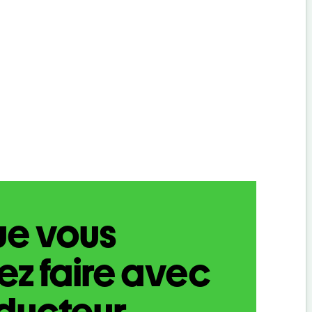
ue vous
z faire avec
aducteur