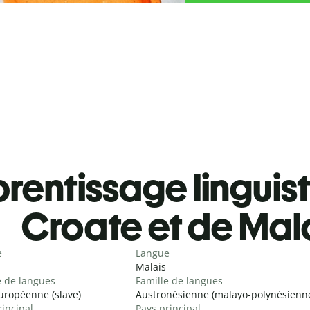
rentissage linguis
Croate et de Mal
e
Langue
Malais
e de langues
Famille de langues
uropéenne (slave)
Austronésienne (malayo-polynésienn
rincipal
Pays principal