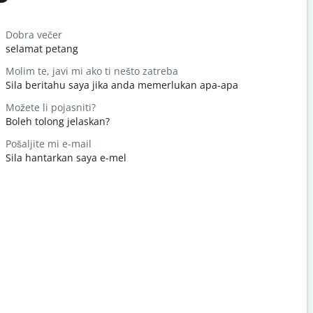
Salutat
Dobra večer
Bok/Bok
selamat petang
Hello / Hai
Molim te, javi mi ako ti nešto zatreba
Kako ste?
Sila beritahu saya jika anda memerlukan apa-apa
apa khaba
Možete li pojasniti?
Nema na 
Boleh tolong jelaskan?
Anda dial
Pošaljite mi e-mail
Oprostite /
Sila hantarkan saya e-mel
Maafkan s
Gdje je naj
Di manakah