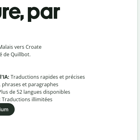
re, par
Malais vers Croate
 de Quillbot.
l'IA:
Traductions rapides et précises
, phrases et paragraphes
Plus de
52
langues disponibles
:
Traductions illimitées
mium