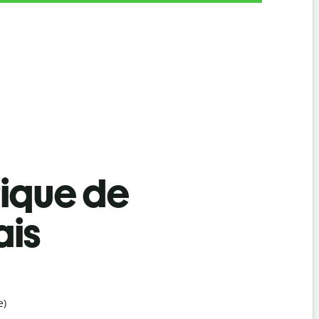
tique de
ais
e)