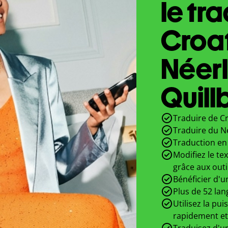
le tr
Croa
Néer
Quill
Traduire de Cr
Traduire du N
Traduction en 
Modifiez le te
grâce aux outi
Bénéficier d'u
Plus de 52 lan
Utilisez la pui
rapidement et
Traduisez d'un