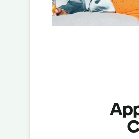
App
C