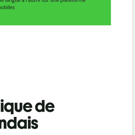
obiles
tique de
ndais