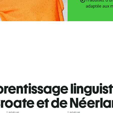
adaptée aux m
rentissage linguis
roate et de Néerla
Langue
Langue