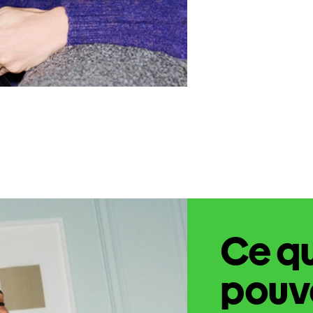
Ce q
pouve