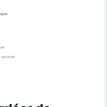
ique)
bet
e seconde