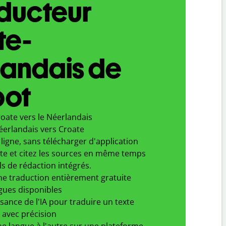
aducteur
te-
landais de
bot
oate vers le Néerlandais
éerlandais vers Croate
ligne, sans télécharger d'application
xte et citez les sources en même temps
ls de rédaction intégrés.
ne traduction entièrement gratuite
gues disponibles
ssance de l'IA pour traduire un texte
 avec précision
e langue à l'autre sur une plateforme