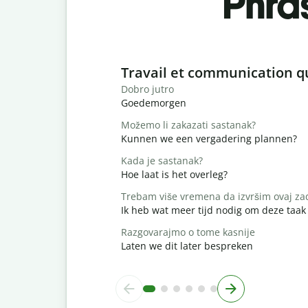
Phra
Slide 1 of 6
Travail et communication q
Dobro jutro
Goedemorgen
Možemo li zakazati sastanak?
Kunnen we een vergadering plannen?
Kada je sastanak?
Hoe laat is het overleg?
Trebam više vremena da izvršim ovaj za
Ik heb wat meer tijd nodig om deze taak 
Razgovarajmo o tome kasnije
Laten we dit later bespreken