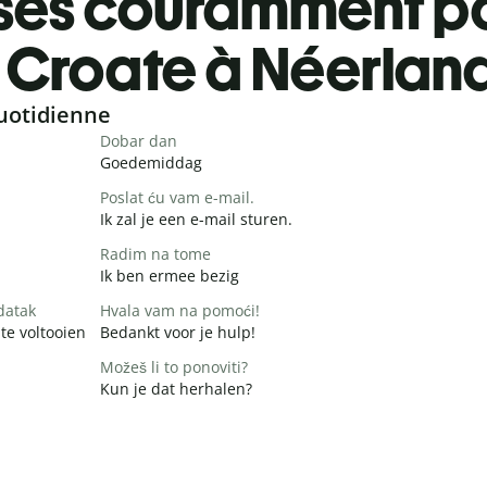
ses couramment pa
Croate à Néerlan
uotidienne
Dobar dan
Goedemiddag
Poslat ću vam e-mail.
Ik zal je een e-mail sturen.
Radim na tome
Ik ben ermee bezig
datak
Hvala vam na pomoći!
te voltooien
Bedankt voor je hulp!
Možeš li to ponoviti?
Kun je dat herhalen?