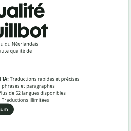
ualité
illbot
ou du Néerlandais
aute qualité de
l'IA:
Traductions rapides et précises
, phrases et paragraphes
Plus de
52
langues disponibles
:
Traductions illimitées
mium