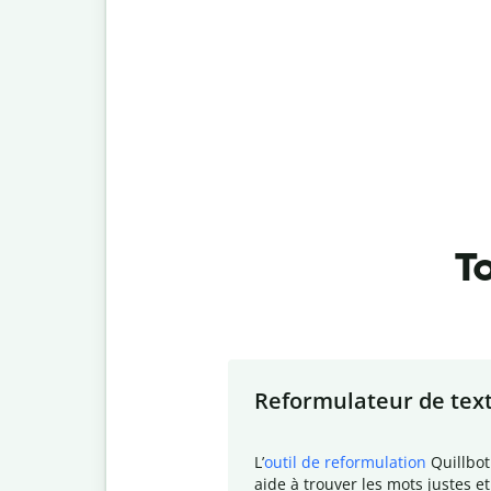
To
Slide 1 of 7
Reformulateur de tex
L
’
outil de reformulation
Quillbot
aide à trouver les mots justes et