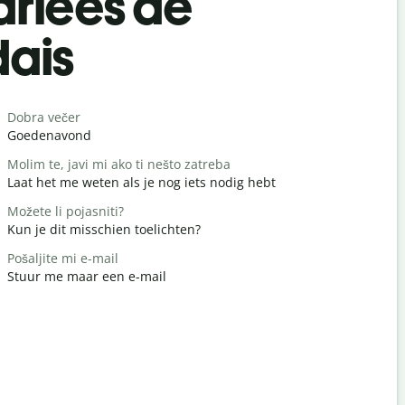
rlées de
dais
Salutat
Dobra večer
Bok/Bok
Goedenavond
Hallo / Hoi
Molim te, javi mi ako ti nešto zatreba
Kako ste?
Laat het me weten als je nog iets nodig hebt
Hoe is het
Možete li pojasniti?
Nema na 
Kun je dit misschien toelichten?
Graag ged
Pošaljite mi e-mail
Oprostite /
Stuur me maar een e-mail
Pardon / S
Gdje je naj
Waar is het