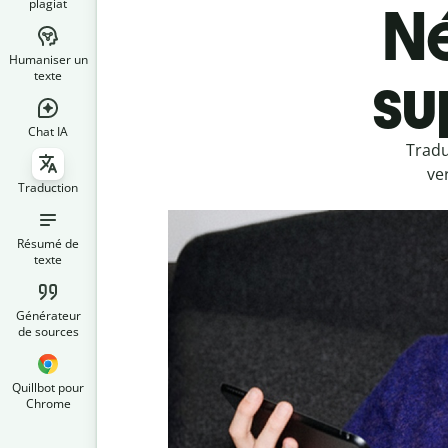
plagiat
Né
Humaniser un
su
texte
Chat IA
Tradu
ve
Traduction
Résumé de
texte
Générateur
de sources
Quillbot pour
Chrome