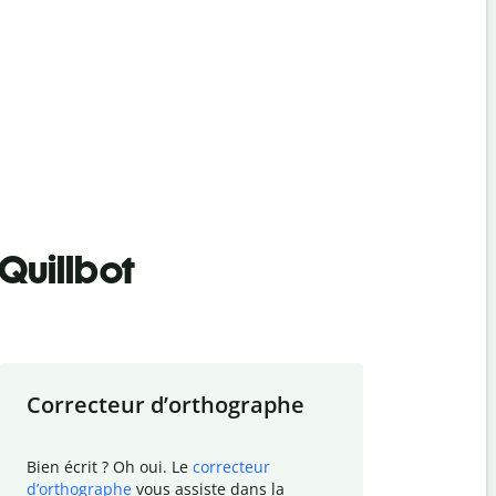
Quillbot
Correcteur d
’
orthographe
Résumer
Bien écrit ? Oh oui. Le
correcteur
Besoin de r
d
’
orthographe
vous assiste dans la
simplifier v