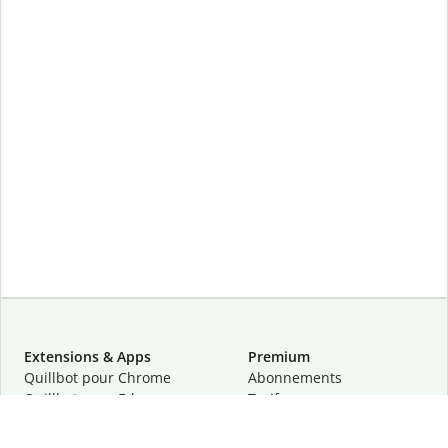
Extensions & Apps
Premium
Quillbot pour Chrome
Abonnements
Quillbot pour Edge
Tarifs
Quillbot pour Safari
Pour les entreprises
Quillbot pour Android
Affiliation