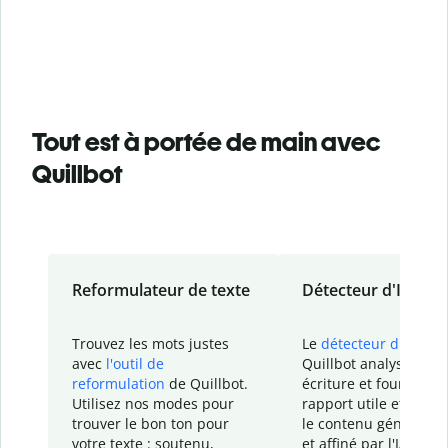
Tout est à portée de main avec
Quillbot
Reformulateur de texte
Détecteur d'IA
Trouvez les mots justes
Le
détecteur d'IA
de
avec
l'outil de
Quillbot analyse votr
reformulation
de Quillbot.
écriture et fournit un
Utilisez nos modes pour
rapport
utile et détail
trouver le bon ton pour
le contenu généré
par
votre texte : soutenu,
et affiné par l'IA dans