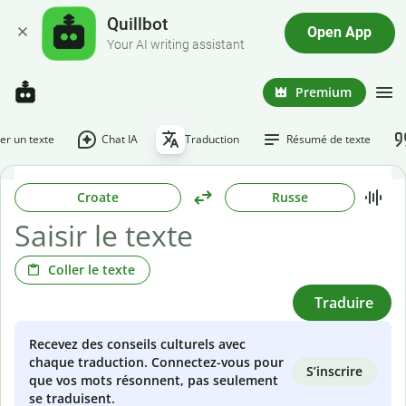
Quillbot
Open App
Your AI writing assistant
Premium
r un texte
Chat IA
Traduction
Résumé de texte
Croate
Russe
Coller le texte
Traduire
Recevez des conseils culturels avec
chaque traduction. Connectez-vous pour
S’inscrire
que vos mots résonnent, pas seulement
se traduisent.