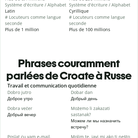
Système d'écriture / Alphabet
Système d'écriture / Alphabet
Latin
Cyrillique
# Locuteurs comme langue
# Locuteurs comme langue
seconde
seconde
Plus de 1 million
Plus de 100 millions
Phrases couramment
parlées de Croate à Russe
Slide 1 of 6
Travail et communication quotidienne
S
Dobro jutro
Dobar dan
B
Доброе утро
Добрый день
П
Dobra večer
Možemo li zakazati
M
Добрый вечер
sastanak?
М
Можем ли мы назначить
D
встречу?
Д
Poslat ću vam e-mail.
Molim te, javi mi ako ti nešto