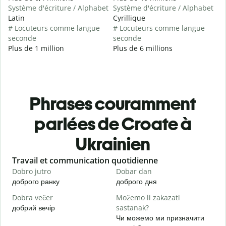
Système d'écriture / Alphabet
Système d'écriture / Alphabet
Latin
Cyrillique
# Locuteurs comme langue
# Locuteurs comme langue
seconde
seconde
Plus de 1 million
Plus de 6 millions
Phrases couramment
parlées de Croate à
Ukrainien
Slide 1 of 6
Travail et communication quotidienne
S
Dobro jutro
Dobar dan
B
доброго ранку
доброго дня
П
Dobra večer
Možemo li zakazati
M
добрий вечір
sastanak?
М
Чи можемо ми призначити
D