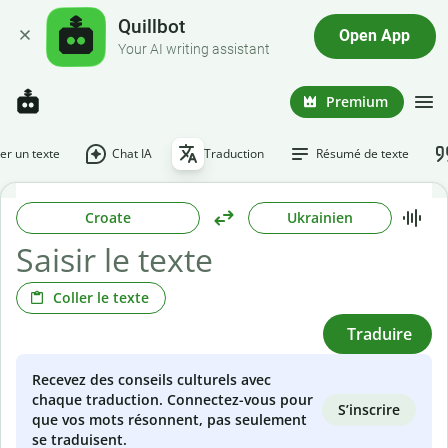
Quillbot
Open App
Your AI writing assistant
Premium
r un texte
Chat IA
Traduction
Résumé de texte
Croate
Ukrainien
Coller le texte
Traduire
Recevez des conseils culturels avec
chaque traduction. Connectez-vous pour
S’inscrire
que vos mots résonnent, pas seulement
se traduisent.