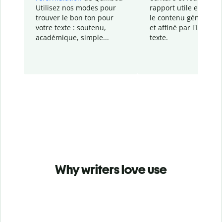
Utilisez nos modes pour
rapport
utile et détail
trouver le bon ton pour
le contenu généré
par
votre texte : soutenu,
et affiné par l'IA dans
académique, simple...
texte.
Why writers love use