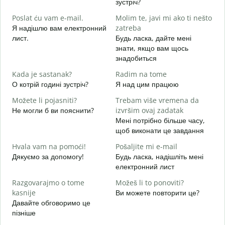
зустріч?
Д
Poslat ću vam e-mail.
Molim te, javi mi ako ti nešto
в
Я надішлю вам електронний
zatreba
лист.
Будь ласка, дайте мені
Н
знати, якщо вам щось
знадобиться
d
т
Kada je sastanak?
Radim na tome
О котрій годині зустріч?
Я над цим працюю
д
Možete li pojasniti?
Trebam više vremena da
Не могли б ви пояснити?
izvršim ovaj zadatak
G
Мені потрібно більше часу,
Д
щоб виконати це завдання
г
Hvala vam na pomoći!
Pošaljite mi e-mail
Дякуємо за допомогу!
Будь ласка, надішліть мені
електронний лист
Razgovarajmo o tome
Možeš li to ponoviti?
kasnije
Ви можете повторити це?
Давайте обговоримо це
пізніше