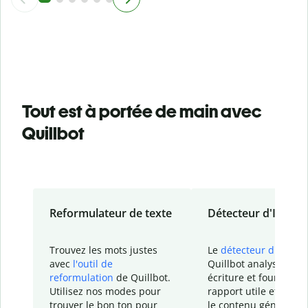
Tout est à portée de main avec
Quillbot
Reformulateur de texte
Détecteur d'IA
Trouvez les mots justes
Le
détecteur d'IA
de
avec
l'outil de
Quillbot analyse votr
reformulation
de Quillbot.
écriture et fournit un
Utilisez nos modes pour
rapport
utile et détail
trouver le bon ton pour
le contenu généré
par