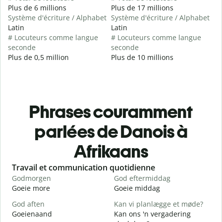
Plus de 6 millions
Plus de 17 millions
Système d'écriture / Alphabet
Système d'écriture / Alphabet
Latin
Latin
# Locuteurs comme langue
# Locuteurs comme langue
seconde
seconde
Plus de 0,5 million
Plus de 10 millions
Phrases couramment
parlées de Danois à
Afrikaans
Slide 1 of 6
Travail et communication quotidienne
S
Godmorgen
God eftermiddag
H
Goeie more
Goeie middag
H
God aften
Kan vi planlægge et møde?
M
Goeienaand
Kan ons 'n vergadering
M