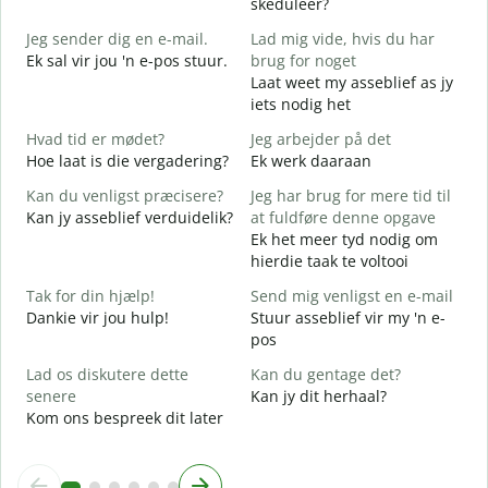
skeduleer?
G
Jeg sender dig en e-mail.
Lad mig vide, hvis du har
G
Ek sal vir jou 'n e-pos stuur.
brug for noget
D
Laat weet my asseblief as jy
J
iets nodig het
J
Hvad tid er mødet?
Jeg arbejder på det
J
Hoe laat is die vergadering?
Ek werk daaraan
F
Kan du venligst præcisere?
Jeg har brug for mere tid til
T
Kan jy asseblief verduidelik?
at fuldføre denne opgave
Ek het meer tyd nodig om
H
hierdie taak te voltooi
W
Tak for din hjælp!
Send mig venligst en e-mail
Dankie vir jou hulp!
Stuur asseblief vir my 'n e-
pos
Lad os diskutere dette
Kan du gentage det?
senere
Kan jy dit herhaal?
Kom ons bespreek dit later