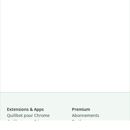
Extensions & Apps
Premium
Quillbot pour Chrome
Abonnements
Quillbot pour Edge
Tarifs
Quillbot pour Safari
Pour les entreprises