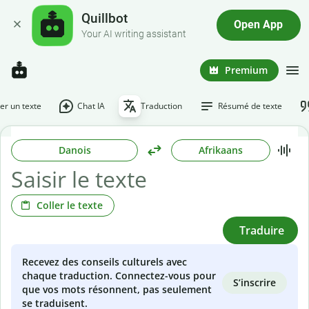
Quillbot
Open App
Your AI writing assistant
Premium
r un texte
Chat IA
Traduction
Résumé de texte
Danois
Afrikaans
Coller le texte
Traduire
Recevez des conseils culturels avec
chaque traduction. Connectez-vous pour
S’inscrire
que vos mots résonnent, pas seulement
se traduisent.