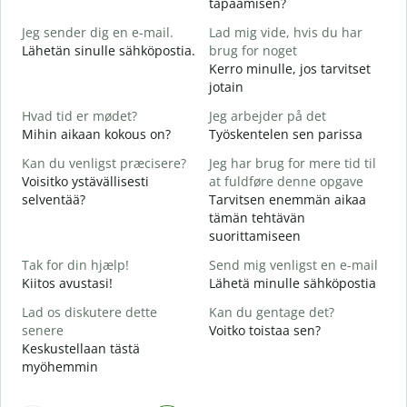
tapaamisen?
G
Jeg sender dig en e-mail.
Lad mig vide, hvis du har
H
Lähetän sinulle sähköpostia.
brug for noget
i
Kerro minulle, jos tarvitset
D
jotain
T
Hvad tid er mødet?
Jeg arbejder på det
J
Mihin aikaan kokous on?
Työskentelen sen parissa
K
Kan du venligst præcisere?
Jeg har brug for mere tid til
F
Voisitko ystävällisesti
at fuldføre denne opgave
H
selventää?
Tarvitsen enemmän aikaa
tämän tehtävän
H
suorittamiseen
M
Tak for din hjælp!
Send mig venligst en e-mail
Kiitos avustasi!
Lähetä minulle sähköpostia
Lad os diskutere dette
Kan du gentage det?
senere
Voitko toistaa sen?
Keskustellaan tästä
myöhemmin