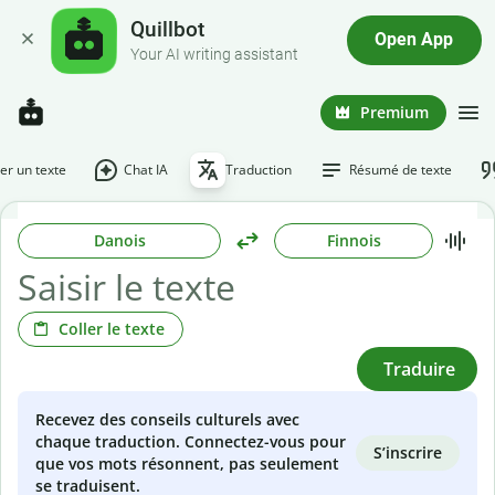
Quillbot
Open App
Your AI writing assistant
Premium
r un texte
Chat IA
Traduction
Résumé de texte
Danois
Finnois
Coller le texte
Traduire
Recevez des conseils culturels avec
chaque traduction. Connectez-vous pour
S’inscrire
que vos mots résonnent, pas seulement
se traduisent.