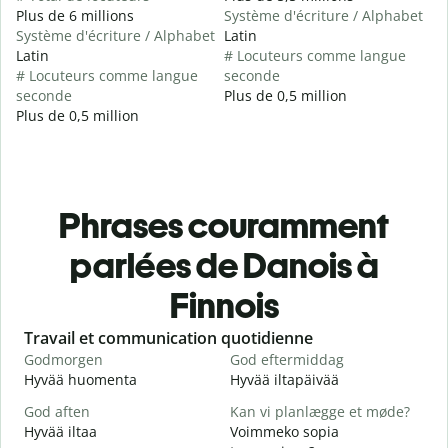
Plus de 6 millions
Système d'écriture / Alphabet
Système d'écriture / Alphabet
Latin
Latin
# Locuteurs comme langue
# Locuteurs comme langue
seconde
seconde
Plus de 0,5 million
Plus de 0,5 million
Phrases couramment
parlées de Danois à
Finnois
Slide 1 of 6
Travail et communication quotidienne
S
Godmorgen
God eftermiddag
H
Hyvää huomenta
Hyvää iltapäivää
H
God aften
Kan vi planlægge et møde?
M
Hyvää iltaa
Voimmeko sopia
N