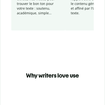
trouver le bon ton pour
le contenu généré
par
votre texte : soutenu,
et affiné par l'IA dans
académique, simple...
texte.
Why writers love use