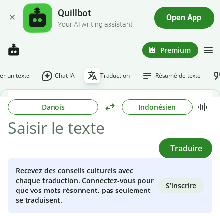
Quillbot
Open App
Your AI writing assistant
Premium
r un texte
Chat IA
Traduction
Résumé de texte
Danois
Indonésien
Traduire
Recevez des conseils culturels avec
chaque traduction. Connectez-vous pour
S’inscrire
que vos mots résonnent, pas seulement
se traduisent.