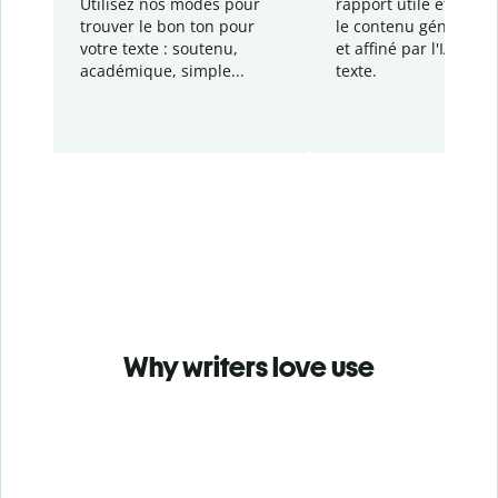
Utilisez nos modes pour
rapport
utile et détail
trouver le bon ton pour
le contenu généré
par
votre texte : soutenu,
et affiné par l'IA dans
académique, simple...
texte.
Why writers love use