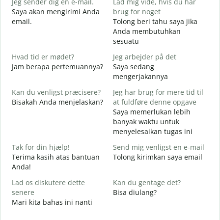
Jeg sender dig en e-mail.
Lad mig vide, hvis du har
S
Saya akan mengirimi Anda
brug for noget
email.
Tolong beri tahu saya jika
D
Anda membutuhkan
T
sesuatu
J
Hvad tid er mødet?
Jeg arbejder på det
Y
Jam berapa pertemuannya?
Saya sedang
mengerjakannya
F
S
Kan du venligst præcisere?
Jeg har brug for mere tid til
Bisakah Anda menjelaskan?
at fuldføre denne opgave
Saya memerlukan lebih
H
banyak waktu untuk
D
menyelesaikan tugas ini
Tak for din hjælp!
Send mig venligst en e-mail
Terima kasih atas bantuan
Tolong kirimkan saya email
Anda!
Lad os diskutere dette
Kan du gentage det?
senere
Bisa diulang?
Mari kita bahas ini nanti