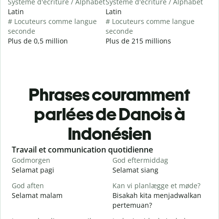
Système d'écriture / Alphabet
Système d'écriture / Alphabet
Latin
Latin
# Locuteurs comme langue
# Locuteurs comme langue
seconde
seconde
Plus de 0,5 million
Plus de 215 millions
Phrases couramment
parlées de Danois à
Indonésien
Slide 1 of 6
Travail et communication quotidienne
S
Godmorgen
God eftermiddag
H
Selamat pagi
Selamat siang
H
God aften
Kan vi planlægge et møde?
M
Selamat malam
Bisakah kita menjadwalkan
N
pertemuan?
G