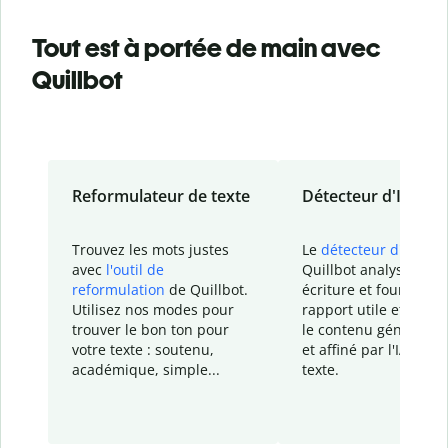
Tout est à portée de main avec
Quillbot
Reformulateur de texte
Détecteur d'IA
Trouvez les mots justes
Le
détecteur d'IA
de
avec
l'outil de
Quillbot analyse votr
reformulation
de Quillbot.
écriture et fournit un
Utilisez nos modes pour
rapport
utile et détail
trouver le bon ton pour
le contenu généré
par
votre texte : soutenu,
et affiné par l'IA dans
académique, simple...
texte.