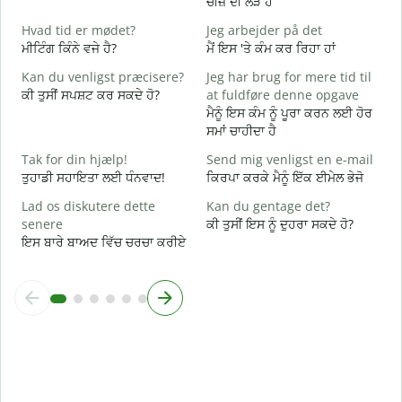
ਚੀਜ਼ ਦੀ ਲੋੜ ਹੈ
ਤ
Hvad tid er mødet?
Jeg arbejder på det
J
ਮੀਟਿੰਗ ਕਿੰਨੇ ਵਜੇ ਹੈ?
ਮੈਂ ਇਸ 'ਤੇ ਕੰਮ ਕਰ ਰਿਹਾ ਹਾਂ
ਹ
Kan du venligst præcisere?
Jeg har brug for mere tid til
F
ਕੀ ਤੁਸੀਂ ਸਪਸ਼ਟ ਕਰ ਸਕਦੇ ਹੋ?
at fuldføre denne opgave
ਅ
ਮੈਨੂੰ ਇਸ ਕੰਮ ਨੂੰ ਪੂਰਾ ਕਰਨ ਲਈ ਹੋਰ
ਸਮਾਂ ਚਾਹੀਦਾ ਹੈ
H
ਨ
Tak for din hjælp!
Send mig venligst en e-mail
ਤੁਹਾਡੀ ਸਹਾਇਤਾ ਲਈ ਧੰਨਵਾਦ!
ਕਿਰਪਾ ਕਰਕੇ ਮੈਨੂੰ ਇੱਕ ਈਮੇਲ ਭੇਜੋ
Lad os diskutere dette
Kan du gentage det?
senere
ਕੀ ਤੁਸੀਂ ਇਸ ਨੂੰ ਦੁਹਰਾ ਸਕਦੇ ਹੋ?
ਇਸ ਬਾਰੇ ਬਾਅਦ ਵਿੱਚ ਚਰਚਾ ਕਰੀਏ