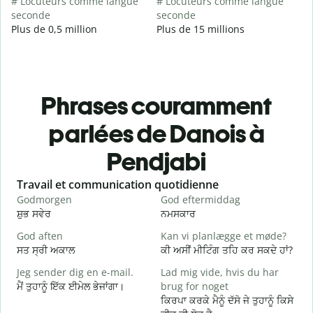
# Locuteurs comme langue
# Locuteurs comme langue
seconde
seconde
Plus de 0,5 million
Plus de 15 millions
Phrases couramment
parlées de Danois à
Pendjabi
Slide 1 of 6
Travail et communication quotidienne
S
Godmorgen
God eftermiddag
H
ਸ਼ੁਭ ਸਵੇਰ
ਨਮਸਕਾਰ
ਹ
God aften
Kan vi planlægge et møde?
M
ਸਤ ਸ੍ਰੀ ਅਕਾਲ
ਕੀ ਅਸੀਂ ਮੀਟਿੰਗ ਤਹਿ ਕਰ ਸਕਦੇ ਹਾਂ?
ਮ
Jeg sender dig en e-mail.
Lad mig vide, hvis du har
G
ਮੈਂ ਤੁਹਾਨੂੰ ਇੱਕ ਈਮੇਲ ਭੇਜਾਂਗਾ।
brug for noget
ਸ
ਕਿਰਪਾ ਕਰਕੇ ਮੈਨੂੰ ਦੱਸੋ ਜੇ ਤੁਹਾਨੂੰ ਕਿਸੇ
D