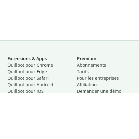
Extensions & Apps
Premium
Quillbot pour Chrome
Abonnements
Quillbot pour Edge
Tarifs
Quillbot pour Safari
Pour les entreprises
Quillbot pour Android
Affiliation
Quillbot
pour
iOS
Demander une démo
Quillbot pour Windows
Quillbot pour macOS
Quillbot pour Word
Outils
Entreprise
Outils de rédaction
À propos
Correction linguistique
Confidentialité
Citation et originalité
Carrière