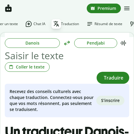
Premium
r un texte
Chat IA
Traduction
Résumé de texte
Danois
Pendjabi
Coller le texte
Traduire
Recevez des conseils culturels avec
chaque traduction. Connectez-vous pour
S’inscrire
que vos mots résonnent, pas seulement
se traduisent.
Un traducteur Danois-