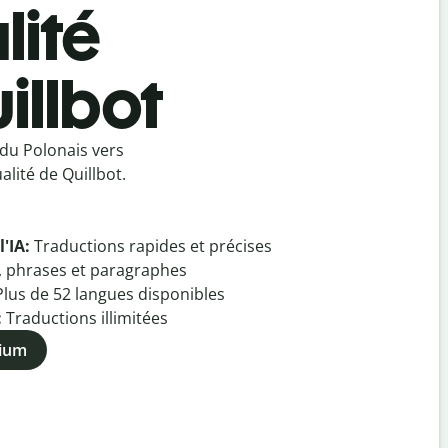
lité
illbot
du Polonais vers
lité de Quillbot.
l'IA:
Traductions rapides et précises
, phrases et paragraphes
Plus de
52
langues disponibles
:
Traductions illimitées
mium