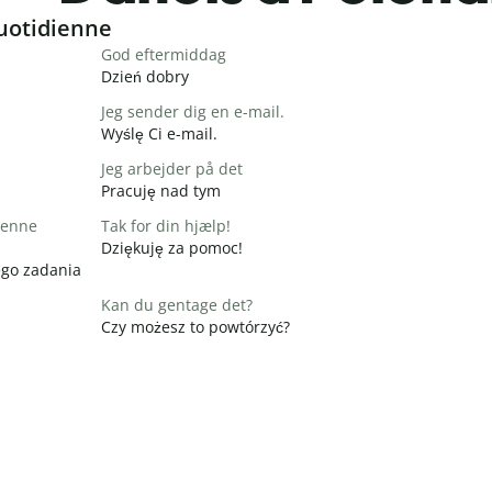
uotidienne
God eftermiddag
Dzień dobry
Jeg sender dig en e-mail.
Wyślę Ci e-mail.
Jeg arbejder på det
Pracuję nad tym
 denne
Tak for din hjælp!
Dziękuję za pomoc!
ego zadania
Kan du gentage det?
Czy możesz to powtórzyć?