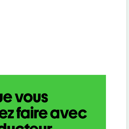
ue vous
z faire avec
aducteur