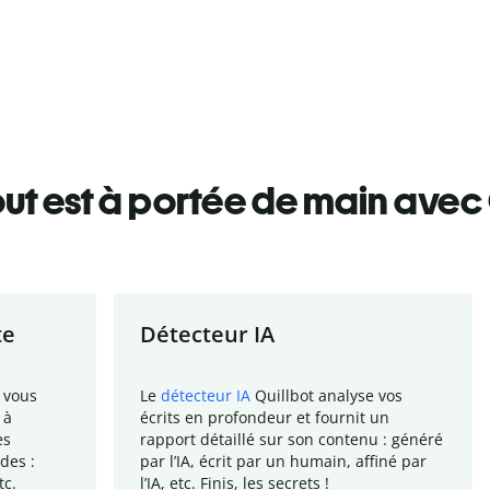
ut est à portée de main avec 
te
Détecteur IA
 vous
Le
détecteur IA
Quillbot analyse vos
 à
écrits en profondeur et fournit un
es
rapport
détaillé sur son contenu : généré
des :
par l
’
IA, écrit par un humain, affiné par
tc.
l
’
IA, etc. Finis, les secrets !