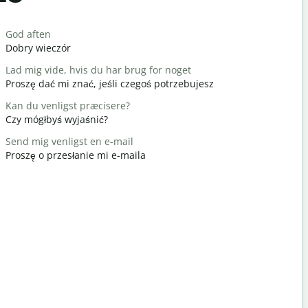
Salutat
God aften
Hej / Hej
Dobry wieczór
Cześć / Cz
Lad mig vide, hvis du har brug for noget
Hvordan h
Proszę dać mi znać, jeśli czegoś potrzebujesz
Jak się ma
Kan du venligst præcisere?
Du er vel
Czy mógłbyś wyjaśnić?
Nie ma za 
Send mig venligst en e-mail
Undskyld m
Proszę o przesłanie mi e-maila
Przeprasz
Hvor er de
Gdzie jest 