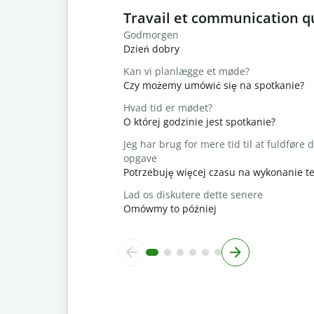
Slide 1 of 6
Travail et communication q
Godmorgen
Dzień dobry
Kan vi planlægge et møde?
Czy możemy umówić się na spotkanie?
Hvad tid er mødet?
O której godzinie jest spotkanie?
Jeg har brug for mere tid til at fuldføre
opgave
Potrzebuję więcej czasu na wykonanie t
Lad os diskutere dette senere
Omówmy to później