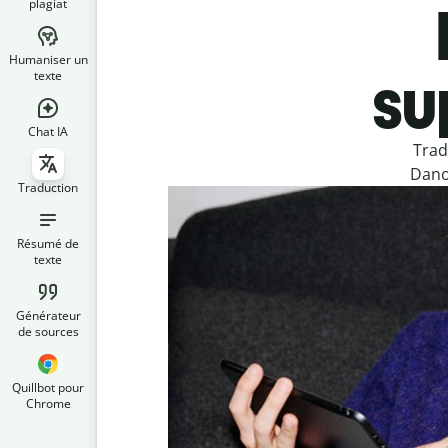
plagiat
Humaniser un
su
texte
Chat IA
Trad
Danoi
Traduction
Résumé de
texte
Générateur
de sources
Quillbot pour
Chrome