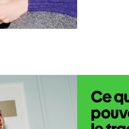
Ce q
pouve
le tr