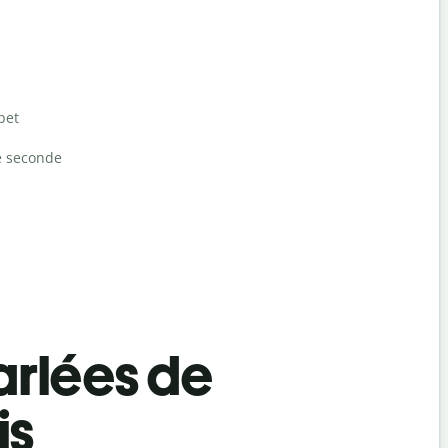
bet
e seconde
rlées de
is