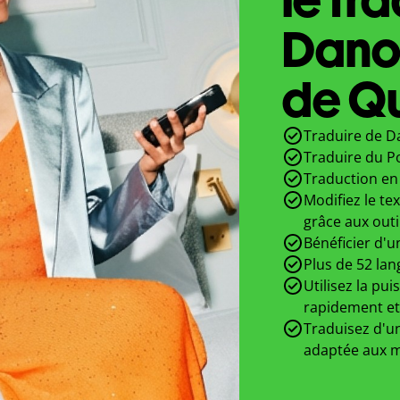
Danoi
de Qu
Traduire de Da
Traduire du P
Traduction en 
Modifiez le te
grâce aux outi
Bénéficier d'u
Plus de 52 lan
Utilisez la pui
rapidement et
Traduisez d'un
adaptée aux m