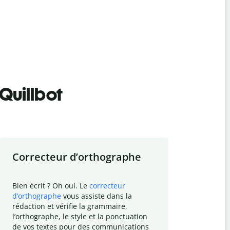
Quillbot
Correcteur d
’
orthographe
Résumer
Bien écrit ? Oh oui. Le
correcteur
Besoin de r
d
’
orthographe
vous assiste dans la
simplifier v
rédaction et vérifie la grammaire,
vos travaux
l
’
orthographe, le style et la ponctuation
résumé de t
de vos textes pour des communications
tâche et vo