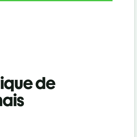
tique de
nais