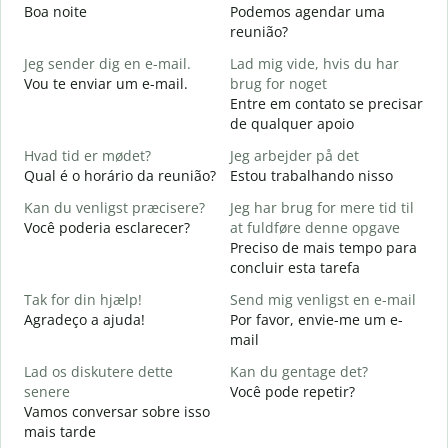
Boa noite
Podemos agendar uma
reunião?
G
Jeg sender dig en e-mail.
Lad mig vide, hvis du har
B
Vou te enviar um e-mail.
brug for noget
D
Entre em contato se precisar
D
de qualquer apoio
J
Hvad tid er mødet?
Jeg arbejder på det
S
Qual é o horário da reunião?
Estou trabalhando nisso
F
Kan du venligst præcisere?
Jeg har brug for mere tid til
A
Você poderia esclarecer?
at fuldføre denne opgave
Preciso de mais tempo para
H
concluir esta tarefa
O
p
Tak for din hjælp!
Send mig venligst en e-mail
Agradeço a ajuda!
Por favor, envie-me um e-
mail
Lad os diskutere dette
Kan du gentage det?
senere
Você pode repetir?
Vamos conversar sobre isso
mais tarde