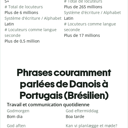
5+
# Total de locuteurs
# Total de locuteurs
Plus de 265 millions
Plus de 6 millions
Système d'écriture / Alphabet
Système d'écriture / Alphabet
Latin
Latin
# Locuteurs comme langue
# Locuteurs comme langue
seconde
seconde
Plus de 17 millions
Plus de 0,5 million
Phrases couramment
parlées de Danois à
Portugais (Brésilien)
Slide 1 of 6
Travail et communication quotidienne
S
Godmorgen
God eftermiddag
H
Bom dia
Boa tarde
O
God aften
Kan vi planlægge et møde?
M