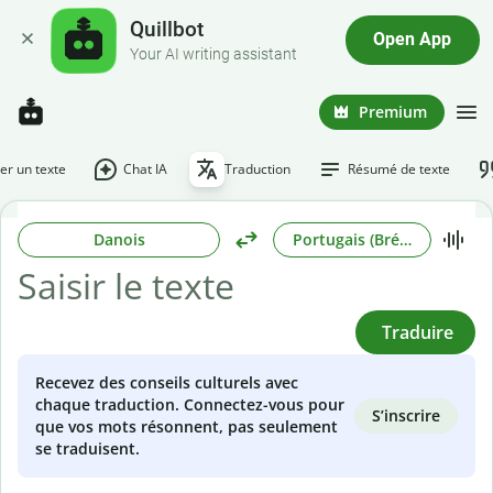
Quillbot
Open App
Your AI writing assistant
Premium
r un texte
Chat IA
Traduction
Résumé de texte
Danois
Portugais (Brésilien)
Traduire
Recevez des conseils culturels avec
chaque traduction. Connectez-vous pour
S’inscrire
que vos mots résonnent, pas seulement
se traduisent.