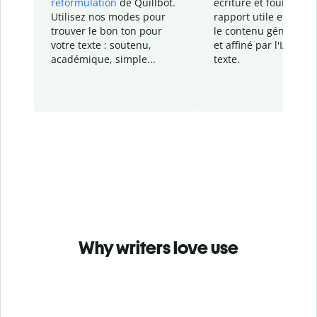
reformulation
de Quillbot.
écriture et fournit un
Utilisez nos modes pour
rapport
utile et détail
trouver le bon ton pour
le contenu généré
par
votre texte : soutenu,
et affiné par l'IA dans
académique, simple...
texte.
Why writers love use