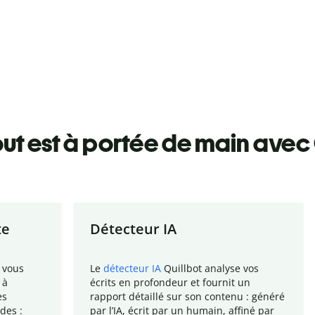
ut est à portée de main avec 
te
Détecteur IA
 vous
Le
détecteur IA
Quillbot analyse vos
 à
écrits en profondeur et fournit un
es
rapport
détaillé sur son contenu : généré
des :
par l
’
IA, écrit par un humain, affiné par