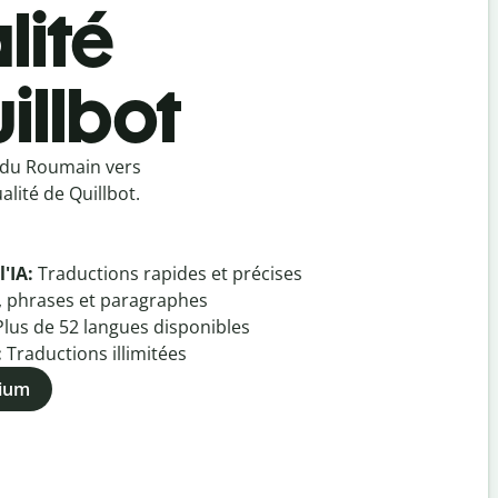
lité
illbot
 du Roumain vers
lité de Quillbot.
l'IA:
Traductions rapides et précises
, phrases et paragraphes
Plus de
52
langues disponibles
:
Traductions illimitées
mium