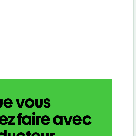
ue vous
z faire avec
aducteur