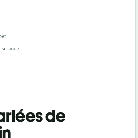
bet
e seconde
rlées de
in