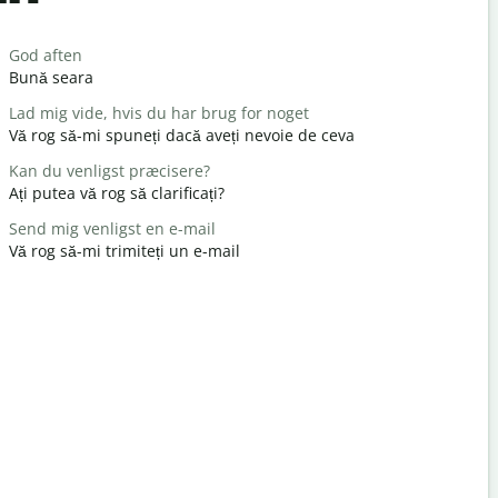
Salutat
God aften
Hej / Hej
Bună seara
Salut / Sal
Lad mig vide, hvis du har brug for noget
Hvordan h
Vă rog să-mi spuneți dacă aveți nevoie de ceva
Ce mai fac
Kan du venligst præcisere?
Du er vel
Ați putea vă rog să clarificați?
Cu plăcere
Send mig venligst en e-mail
Undskyld m
Vă rog să-mi trimiteți un e-mail
Scuzați-mă
Hvor er de
Unde este 