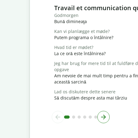
Slide 1 of 6
Travail et communication q
Godmorgen
Bună dimineaţa
Kan vi planlægge et møde?
Putem programa o întâlnire?
Hvad tid er mødet?
La ce oră este întâlnirea?
Jeg har brug for mere tid til at fuldføre
opgave
Am nevoie de mai mult timp pentru a fin
această sarcină
Lad os diskutere dette senere
Să discutăm despre asta mai târziu