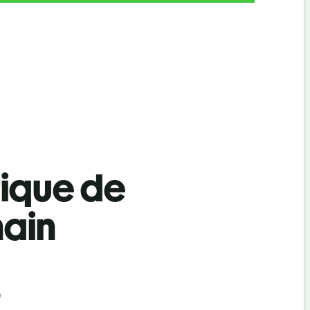
tique de
main
)