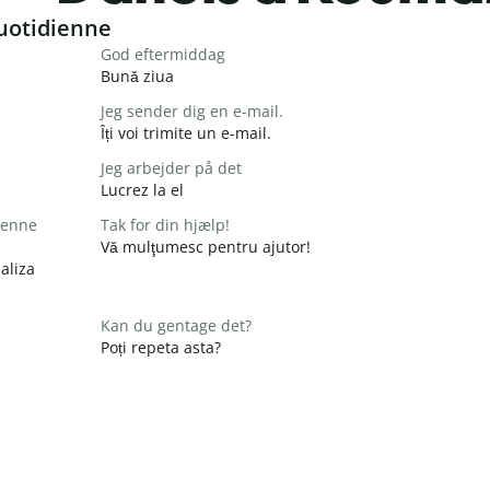
uotidienne
God eftermiddag
Bună ziua
Jeg sender dig en e-mail.
Îți voi trimite un e-mail.
Jeg arbejder på det
Lucrez la el
 denne
Tak for din hjælp!
Vă mulţumesc pentru ajutor!
aliza
Kan du gentage det?
Poți repeta asta?