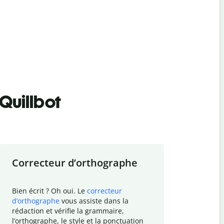
Quillbot
Correcteur d
’
orthographe
Résumer
Bien écrit ? Oh oui. Le
correcteur
Besoin de r
d
’
orthographe
vous assiste dans la
simplifier v
rédaction et vérifie la grammaire,
vos travaux
l
’
orthographe, le style et la ponctuation
résumé de t