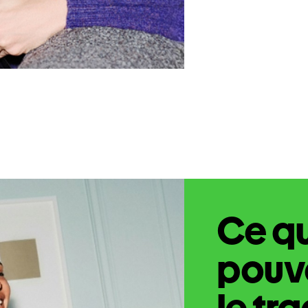
Ce q
pouve
le tr