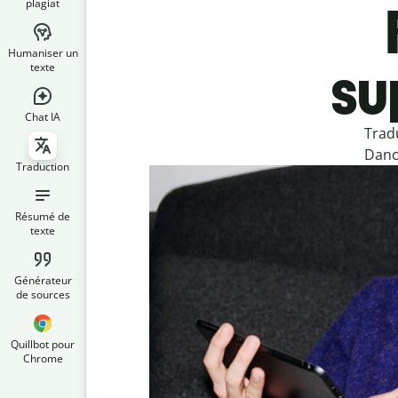
plagiat
Humaniser un
su
texte
Chat IA
Trad
Danoi
Traduction
Résumé de
texte
Générateur
de sources
Quillbot pour
Chrome