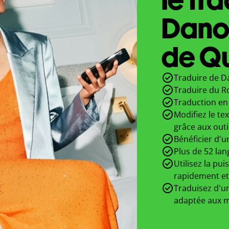
Dano
de Qu
Traduire de D
Traduire du R
Traduction en 
Modifiez le te
grâce aux outi
Bénéficier d'u
Plus de 52 lan
Utilisez la pui
rapidement et
Traduisez d'un
adaptée aux m