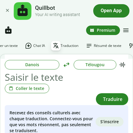
Quillbot
Open App
Your AI writing assistant
Premium
r un texte
Chat IA
Traduction
Résumé de texte
Danois
Télougou
Coller le texte
Traduire
Recevez des conseils culturels avec
chaque traduction. Connectez-vous pour
S’inscrire
que vos mots résonnent, pas seulement
se traduisent.