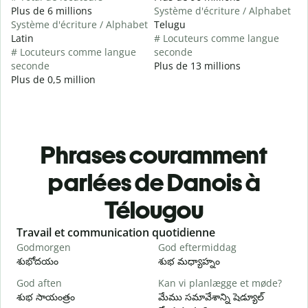
Plus de 6 millions
Système d'écriture / Alphabet
Système d'écriture / Alphabet
Telugu
Latin
# Locuteurs comme langue
# Locuteurs comme langue
seconde
seconde
Plus de 13 millions
Plus de 0,5 million
Phrases couramment
parlées de Danois à
Télougou
Slide 1 of 6
Travail et communication quotidienne
S
Godmorgen
God eftermiddag
H
శుభోదయం
శుభ మధ్యాహ్నం
హ
God aften
Kan vi planlægge et møde?
M
శుభ సాయంత్రం
మేము సమావేశాన్ని షెడ్యూల్
న