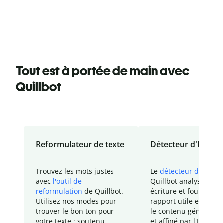
Tout est à portée de main avec
Quillbot
Reformulateur de texte
Détecteur d'IA
Trouvez les mots justes
Le
détecteur d'IA
de
avec
l'outil de
Quillbot analyse votr
reformulation
de Quillbot.
écriture et fournit un
Utilisez nos modes pour
rapport
utile et détail
trouver le bon ton pour
le contenu généré
par
votre texte : soutenu,
et affiné par l'IA dans