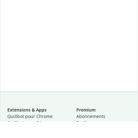
Extensions & Apps
Premium
Quillbot pour Chrome
Abonnements
Quillbot pour Edge
Tarifs
Quillbot pour Safari
Pour les entreprises
Quillbot pour Android
Affiliation