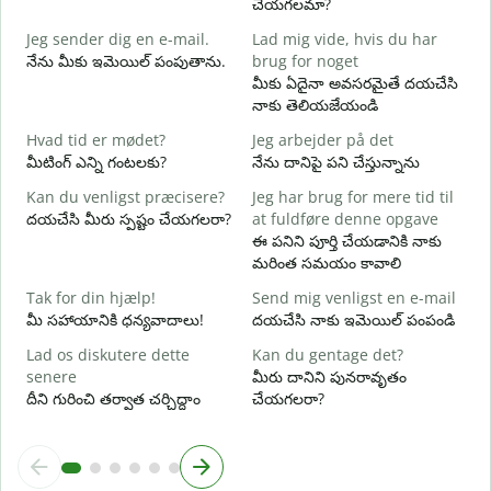
చేయగలమా?
G
Jeg sender dig en e-mail.
Lad mig vide, hvis du har
శ
నేను మీకు ఇమెయిల్ పంపుతాను.
brug for noget
D
మీకు ఏదైనా అవసరమైతే దయచేసి
మ
నాకు తెలియజేయండి
J
Hvad tid er mødet?
Jeg arbejder på det
అ
మీటింగ్ ఎన్ని గంటలకు?
నేను దానిపై పని చేస్తున్నాను
F
Kan du venligst præcisere?
Jeg har brug for mere tid til
వ
దయచేసి మీరు స్పష్టం చేయగలరా?
at fuldføre denne opgave
ఈ పనిని పూర్తి చేయడానికి నాకు
H
మరింత సమయం కావాలి
స
Tak for din hjælp!
Send mig venligst en e-mail
మీ సహాయానికి ధన్యవాదాలు!
దయచేసి నాకు ఇమెయిల్ పంపండి
Lad os diskutere dette
Kan du gentage det?
senere
మీరు దానిని పునరావృతం
దీని గురించి తర్వాత చర్చిద్దాం
చేయగలరా?