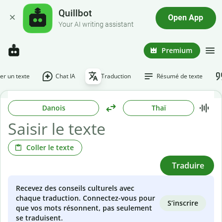
Quillbot
Open App
Your AI writing assistant
Premium
r un texte
Chat IA
Traduction
Résumé de texte
Danois
Thaï
Coller le texte
Traduire
Recevez des conseils culturels avec
chaque traduction. Connectez-vous pour
S’inscrire
que vos mots résonnent, pas seulement
se traduisent.