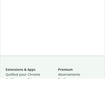
Extensions & Apps
Premium
Quillbot pour Chrome
Abonnements
Quillbot pour Edge
Tarifs
Quillbot pour Safari
Pour les entreprises
Quillbot pour Android
Affiliation
Quillbot
pour
iOS
Demander une démo
Quillbot pour Windows
Quillbot pour macOS