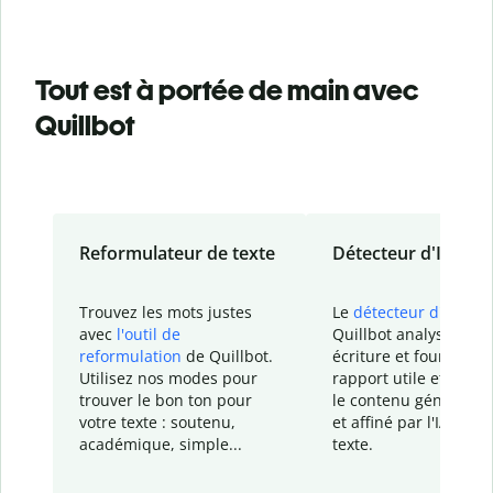
Tout est à portée de main avec
Quillbot
Reformulateur de texte
Détecteur d'IA
Trouvez les mots justes
Le
détecteur d'IA
de
avec
l'outil de
Quillbot analyse votr
reformulation
de Quillbot.
écriture et fournit un
Utilisez nos modes pour
rapport
utile et détail
trouver le bon ton pour
le contenu généré
par
votre texte : soutenu,
et affiné par l'IA dans
académique, simple...
texte.