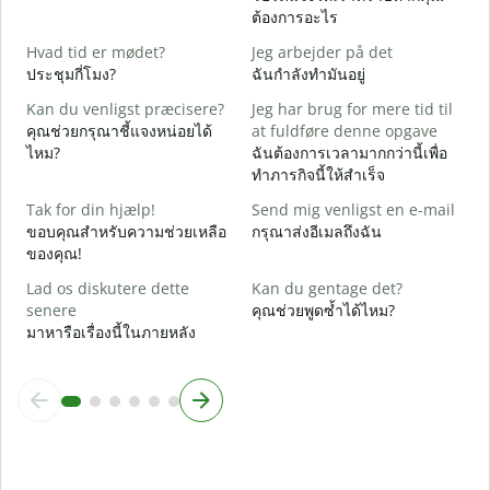
ด
ต้องการอะไร
J
Hvad tid er mødet?
Jeg arbejder på det
ใ
ประชุมกี่โมง?
ฉันกำลังทำมันอยู่
F
Kan du venligst præcisere?
Jeg har brug for mere tid til
ล
คุณช่วยกรุณาชี้แจงหน่อยได้
at fuldføre denne opgave
ไหม?
ฉันต้องการเวลามากกว่านี้เพื่อ
H
ทำภารกิจนี้ให้สำเร็จ
โ
Tak for din hjælp!
Send mig venligst en e-mail
ขอบคุณสำหรับความช่วยเหลือ
กรุณาส่งอีเมลถึงฉัน
ของคุณ!
Lad os diskutere dette
Kan du gentage det?
senere
คุณช่วยพูดซ้ำได้ไหม?
มาหารือเรื่องนี้ในภายหลัง