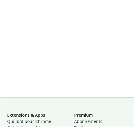
Extensions & Apps
Premium
Quillbot pour Chrome
Abonnements
Quillbot pour Edge
Tarifs
Quillbot pour Safari
Pour les entreprises