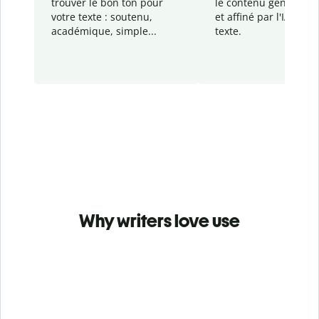
trouver le bon ton pour
le contenu généré
par
votre texte : soutenu,
et affiné par l'IA dans
académique, simple...
texte.
Why writers love use