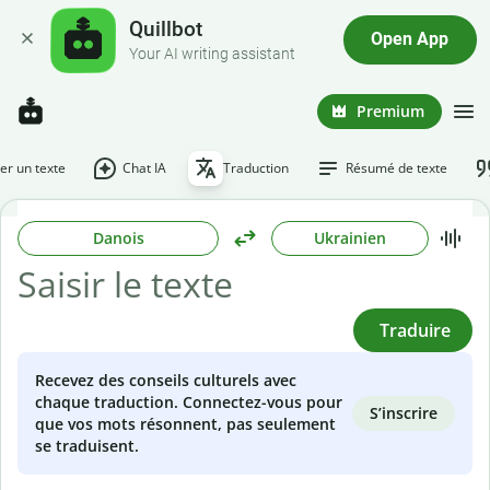
Quillbot
Open App
Your AI writing assistant
Premium
r un texte
Chat IA
Traduction
Résumé de texte
Danois
Ukrainien
Traduire
Recevez des conseils culturels avec
chaque traduction. Connectez-vous pour
S’inscrire
que vos mots résonnent, pas seulement
se traduisent.