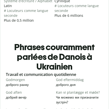
Système d'écriture / Alphabet
Cyrillique
Latin
# Locuteurs comme langue
# Locuteurs comme langue
seconde
seconde
Plus de 6 millions
Plus de 0,5 million
Phrases couramment
parlées de Danois à
Ukrainien
Slide 1 of 6
Travail et communication quotidienne
S
Godmorgen
God eftermiddag
H
доброго ранку
доброго дня
П
God aften
Kan vi planlægge et møde?
M
добрий вечір
Чи можемо ми призначити
М
зустріч?
G