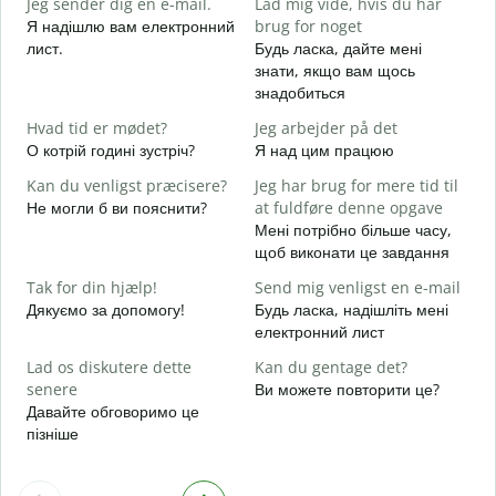
Jeg sender dig en e-mail.
Lad mig vide, hvis du har
Д
Я надішлю вам електронний
brug for noget
в
лист.
Будь ласка, дайте мені
D
знати, якщо вам щось
Н
знадобиться
J
Hvad tid er mødet?
Jeg arbejder på det
т
О котрій годині зустріч?
Я над цим працюю
F
Kan du venligst præcisere?
Jeg har brug for mere tid til
д
Не могли б ви пояснити?
at fuldføre denne opgave
Мені потрібно більше часу,
H
щоб виконати це завдання
Д
г
Tak for din hjælp!
Send mig venligst en e-mail
Дякуємо за допомогу!
Будь ласка, надішліть мені
електронний лист
Lad os diskutere dette
Kan du gentage det?
senere
Ви можете повторити це?
Давайте обговоримо це
пізніше