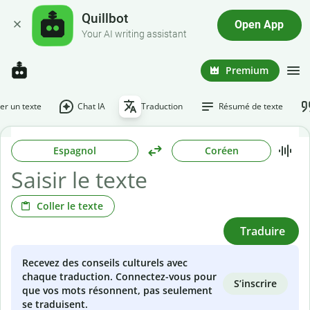
Quillbot
Open App
Your AI writing assistant
Premium
r un texte
Chat IA
Traduction
Résumé de texte
Espagnol
Coréen
Coller le texte
Traduire
Recevez des conseils culturels avec
chaque traduction. Connectez-vous pour
S’inscrire
que vos mots résonnent, pas seulement
se traduisent.