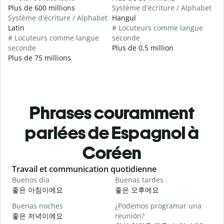
Plus de 600 millions
Système d'écriture / Alphabet
Système d'écriture / Alphabet
Hangul
Latin
# Locuteurs comme langue
# Locuteurs comme langue
seconde
seconde
Plus de 0,5 million
Plus de 75 millions
Phrases couramment
parlées de Espagnol à
Coréen
Slide 1 of 6
Travail et communication quotidienne
S
Buenos día
Buenas tardes
H
좋은 아침이에요
좋은 오후에요
Buenas noches
¿Podemos programar una
M
좋은 저녁이에요
reunión?