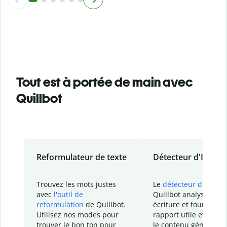
Tout est à portée de main avec
Quillbot
Reformulateur de texte
Détecteur d'IA
Trouvez les mots justes
Le
détecteur d'IA
de
avec
l'outil de
Quillbot analyse votr
reformulation
de Quillbot.
écriture et fournit un
Utilisez nos modes pour
rapport
utile et détail
trouver le bon ton pour
le contenu généré
par