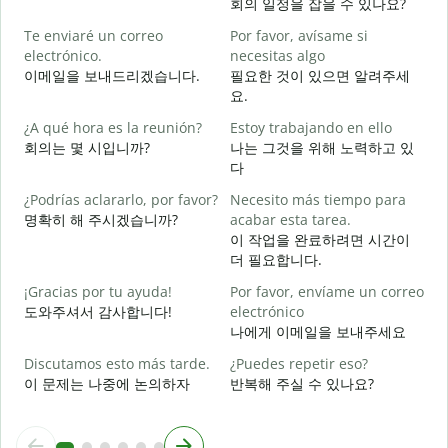
회의 일정을 잡을 수 있나요?
B
Te enviaré un correo
Por favor, avísame si
n
electrónico.
necesitas algo
이메일을 보내드리겠습니다.
필요한 것이 있으면 알려주세
D
요.
¿A qué hora es la reunión?
Estoy trabajando en ello
S
회의는 몇 시입니까?
나는 그것을 위해 노력하고 있
다
A
¿Podrías aclararlo, por favor?
Necesito más tiempo para
명확히 해 주시겠습니까?
acabar esta tarea.
이 작업을 완료하려면 시간이
¿
더 필요합니다.
c
¡Gracias por tu ayuda!
Por favor, envíame un correo
도와주셔서 감사합니다!
electrónico
나에게 이메일을 보내주세요
Discutamos esto más tarde.
¿Puedes repetir eso?
이 문제는 나중에 논의하자
반복해 주실 수 있나요?