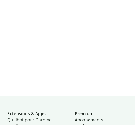
Extensions & Apps
Premium
Quillbot pour Chrome
Abonnements
Quillbot pour Edge
Tarifs
Quillbot pour Safari
Pour les entreprises