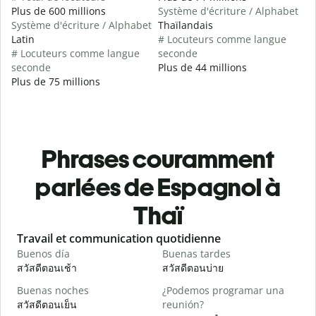
Plus de 600 millions
Système d'écriture / Alphabet
Système d'écriture / Alphabet
Thaïlandais
Latin
# Locuteurs comme langue
# Locuteurs comme langue
seconde
seconde
Plus de 44 millions
Plus de 75 millions
Phrases couramment
parlées de Espagnol à
Thaï
Slide 1 of 6
Travail et communication quotidienne
S
Buenos día
Buenas tardes
H
สวัสดีตอนเช้า
สวัสดีตอนบ่าย
ส
Buenas noches
¿Podemos programar una
M
สวัสดีตอนเย็น
reunión?
ฉ