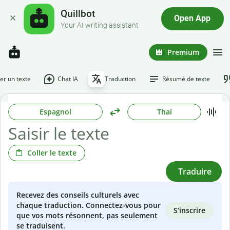
Quillbot
Open App
Your AI writing assistant
Premium
r un texte
Chat IA
Traduction
Résumé de texte
Espagnol
Thaï
Coller le texte
Traduire
Recevez des conseils culturels avec
chaque traduction. Connectez-vous pour
S’inscrire
que vos mots résonnent, pas seulement
se traduisent.