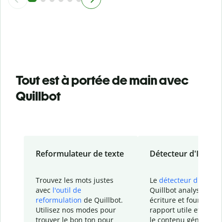
Tout est à portée de main avec
Quillbot
Reformulateur de texte
Détecteur d'IA
Trouvez les mots justes
Le
détecteur d'IA
de
avec
l'outil de
Quillbot analyse votr
reformulation
de Quillbot.
écriture et fournit un
Utilisez nos modes pour
rapport
utile et détail
trouver le bon ton pour
le contenu généré
par