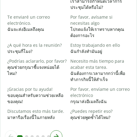
เราสามารถกำหนดเวลาการ
B
ประชุมได้หรือไม่?
n
Te enviaré un correo
Por favor, avísame si
ส
electrónico.
necesitas algo
D
ฉันจะส่งอีเมลถึงคุณ
โปรดแจ้งให้เราทราบหากคุณ
ด
ต้องการอะไร
S
¿A qué hora es la reunión?
Estoy trabajando en ello
ใ
ประชุมกี่โมง?
ฉันกำลังทำมันอยู่
A
¿Podrías aclararlo, por favor?
Necesito más tiempo para
ล
คุณช่วยกรุณาชี้แจงหน่อยได้
acabar esta tarea.
ไหม?
ฉันต้องการเวลามากกว่านี้เพื่อ
¿
ทำภารกิจนี้ให้สำเร็จ
c
โ
¡Gracias por tu ayuda!
Por favor, envíame un correo
ขอบคุณสำหรับความช่วยเหลือ
electrónico
ของคุณ!
กรุณาส่งอีเมลถึงฉัน
Discutamos esto más tarde.
¿Puedes repetir eso?
มาหารือเรื่องนี้ในภายหลัง
คุณช่วยพูดซ้ำได้ไหม?