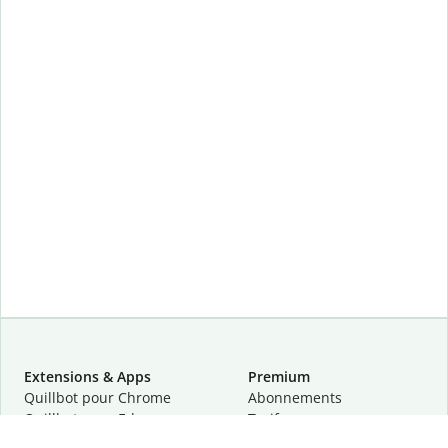
Extensions & Apps
Premium
Quillbot pour Chrome
Abonnements
Quillbot pour Edge
Tarifs
Quillbot pour Safari
Pour les entreprises