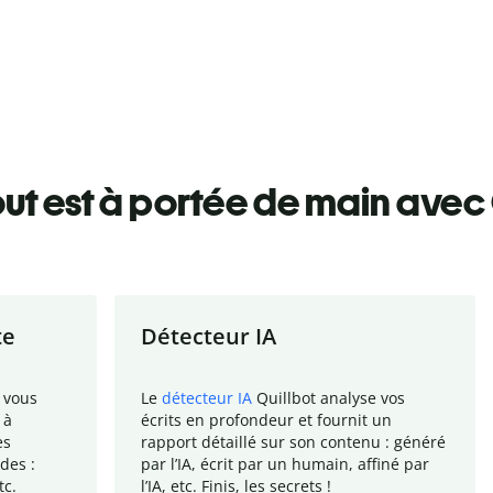
ut est à portée de main avec 
te
Détecteur IA
 vous
Le
détecteur IA
Quillbot analyse vos
 à
écrits en profondeur et fournit un
es
rapport
détaillé sur son contenu : généré
des :
par l
’
IA, écrit par un humain, affiné par
tc.
l
’
IA, etc. Finis, les secrets !