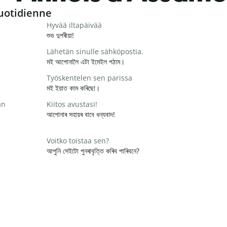
uotidienne
Hyvää iltapäivää
শুভ দুপৰীয়া!
Lähetän sinulle sähköpostia.
মই আপোনালৈ এটা ইমেইল পঠাম।
Työskentelen sen parissa
মই ইয়াত কাম কৰিছো।
än
Kiitos avustasi!
আপোনাৰ সহায়ৰ বাবে ধন্যবাদ!
Voitko toistaa sen?
আপুনি সেইটো পুনৰাবৃত্তি কৰিব পাৰিবনে?