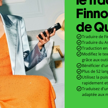
Finn
de Qu
Traduire de F
Traduire du A
Traduction en 
Modifiez le te
grâce aux outi
Bénéficier d'u
Plus de 52 lan
Utilisez la pui
rapidement et
Traduisez d'un
adaptée aux m