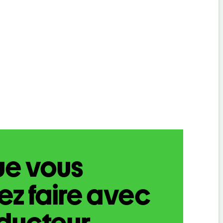
ue vous
z faire avec
aducteur