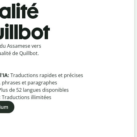
lité
illbot
 du Assamese vers
lité de Quillbot.
l'IA:
Traductions rapides et précises
, phrases et paragraphes
Plus de
52
langues disponibles
:
Traductions illimitées
mium