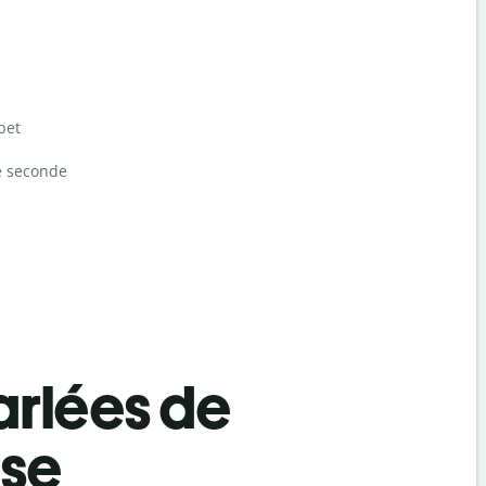
bet
e seconde
rlées de
ese