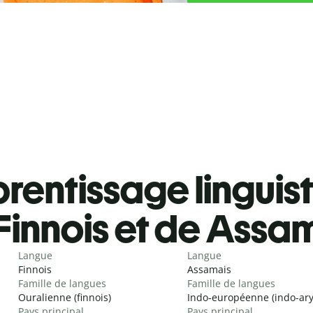
rentissage linguis
Finnois et de Assa
Langue
Langue
Finnois
Assamais
Famille de langues
Famille de langues
Ouralienne (finnois)
Indo-européenne (indo-ar
Pays principal
Pays principal