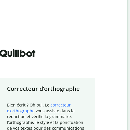
Quillbot
Correcteur d
’
orthographe
Résumer
Bien écrit ? Oh oui. Le
correcteur
Besoin de r
d
’
orthographe
vous assiste dans la
simplifier v
rédaction et vérifie la grammaire,
vos travaux
l
’
orthographe, le style et la ponctuation
résumé de t
de vos textes pour des communications
tâche et vo