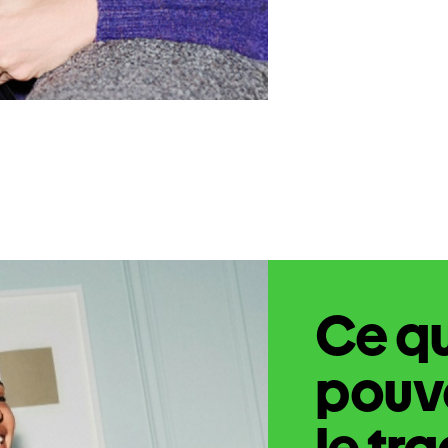
Ce q
pouve
le tr