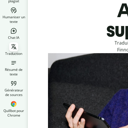
plagiat
A
Humaniser un
su
texte
Chat IA
Tradu
Finno
Traduction
Résumé de
texte
Générateur
de sources
Quillbot pour
Chrome