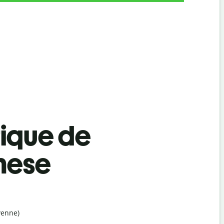
tique de
mese
yenne)