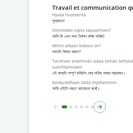
Slide 1 of 6
Travail et communication q
Hyvää huomenta
সুপ্ৰভাত!
Voimmeko sopia tapaamisen?
আমি কি এখন সভা নিৰ্ধাৰণ কৰিব পাৰিম?
Mihin aikaan kokous on?
সভাটো কিমান বজাত?
Tarvitsen enemmän aikaa tämän tehtäv
suorittamiseen
এই কামটো সম্পূৰ্ণ কৰিবলৈ মোৰ অধিক সময়ৰ প্ৰয়োজন।
Keskustellaan tästä myöhemmin
আমি এইটো পাছত আলোচনা কৰোঁ।