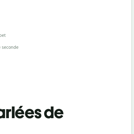
bet
e seconde
rlées de