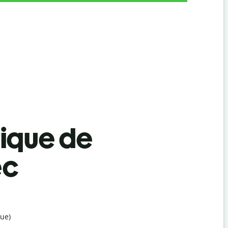
tique de
ec
ue)