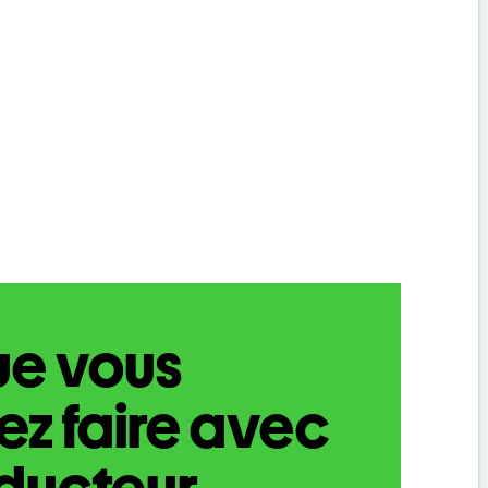
ue vous
z faire avec
aducteur