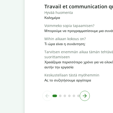
Slide 1 of 6
Travail et communication q
Hyvää huomenta
Καλημέρα
Voimmeko sopia tapaamisen?
Μπορούμε να προγραμματίσουμε μια συνά
Mihin aikaan kokous on?
Τι ώρα είναι η συνάντηση;
Tarvitsen enemmän aikaa tämän tehtäv
suorittamiseen
Χρειάζομαι περισσότερο χρόνο για να ολ
αυτήν την εργασία
Keskustellaan tästä myöhemmin
Ας το συζητήσουμε αργότερα