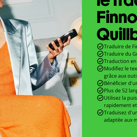
Finno
Quill
Traduire de Fi
Traduire du Gr
Traduction en 
Modifiez le te
grâce aux outi
Bénéficier d'u
Plus de 52 lan
Utilisez la pui
rapidement et
Traduisez d'un
adaptée aux m