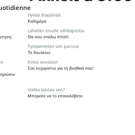
uotidienne
Hyvää iltapäivää
Καλημέρα
Lähetän sinulle sähköpostia.
ντηση;
Θα σου στείλω email.
Työskentelen sen parissa
Το δουλεύω
än
Kiitos avustasi!
Σας ευχαριστώ για τη βοήθειά σας!
οκληρώσω
Voitko toistaa sen?
Μπορείτε να το επαναλάβετε;