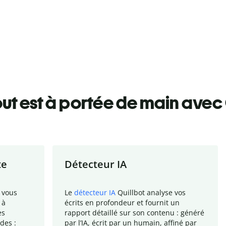
ut est à portée de main avec 
te
Détecteur IA
 vous
Le
détecteur IA
Quillbot analyse vos
 à
écrits en profondeur et fournit un
es
rapport
détaillé sur son contenu : généré
des :
par l
’
IA, écrit par un humain, affiné par