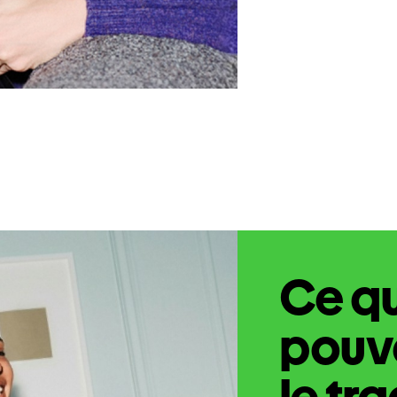
Ce q
pouve
le tr