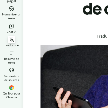
plagiat
de 
Humaniser un
texte
Chat IA
Tradui
Traduction
Résumé de
texte
Générateur
de sources
Quillbot pour
Chrome