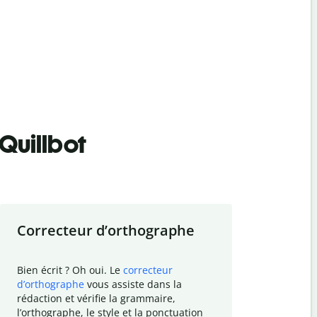
Quillbot
Correcteur d
’
orthographe
Résumer
Bien écrit ? Oh oui. Le
correcteur
Besoin de r
d
’
orthographe
vous assiste dans la
simplifier v
rédaction et vérifie la grammaire,
vos travaux
l
’
orthographe, le style et la ponctuation
résumé de t