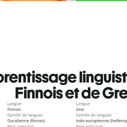
rentissage linguis
Finnois et de Gr
Langue
Langue
Finnois
Grec
Famille de langues
Famille de langues
Ouralienne (finnois)
Indo-européenne (helléniq
Pays principal
Pays principal