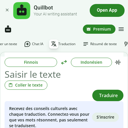
Quillbot
Open App
Your AI writing assistant
Premium
r un texte
Chat IA
Traduction
Résumé de texte
Finnois
Indonésien
Coller le texte
Traduire
Recevez des conseils culturels avec
chaque traduction. Connectez-vous pour
S’inscrire
que vos mots résonnent, pas seulement
se traduisent.