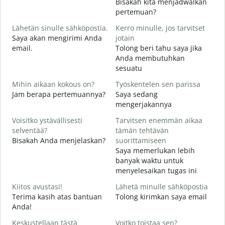
Bisakah kita menjadwalkan
H
pertemuan?
i
Lähetän sinulle sähköpostia.
Kerro minulle, jos tarvitset
S
Saya akan mengirimi Anda
jotain
email.
Tolong beri tahu saya jika
T
Anda membutuhkan
T
sesuatu
K
Mihin aikaan kokous on?
Työskentelen sen parissa
Y
Jam berapa pertemuannya?
Saya sedang
mengerjakannya
H
S
Voisitko ystävällisesti
Tarvitsen enemmän aikaa
selventää?
tämän tehtävän
Bisakah Anda menjelaskan?
suorittamiseen
M
Saya memerlukan lebih
D
banyak waktu untuk
menyelesaikan tugas ini
Kiitos avustasi!
Lähetä minulle sähköpostia
Terima kasih atas bantuan
Tolong kirimkan saya email
Anda!
Keskustellaan tästä
Voitko toistaa sen?