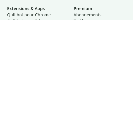
Extensions & Apps
Premium
Quillbot pour Chrome
Abonnements
Quillbot pour Edge
Tarifs
Quillbot pour Safari
Pour les entreprises
Quillbot pour Android
Affiliation
Quillbot
pour
iOS
Demander une démo
Quillbot pour Windows
Quillbot pour macOS
Quillbot pour Word
Outils
Entreprise
Outils de rédaction
À propos
Correction linguistique
Confidentialité
Citation et originalité
Carrière
Outils d'IA
Centre d'aide
Outils PDF
Contactez-nous
Outils d'image
Ressources
Autres outils
Outils PDF
Qui sommes-nous ?