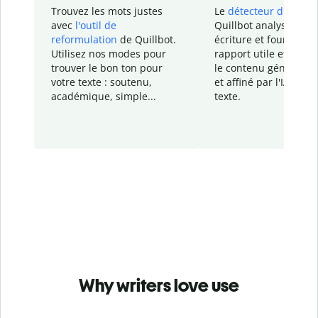
Trouvez les mots justes
Le
détecteur d'IA
de
avec
l'outil de
Quillbot analyse votr
reformulation
de Quillbot.
écriture et fournit un
Utilisez nos modes pour
rapport
utile et détail
trouver le bon ton pour
le contenu généré
par
votre texte : soutenu,
et affiné par l'IA dans
académique, simple...
texte.
Why writers love use