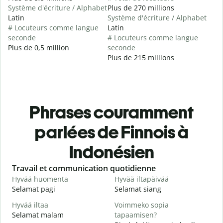
Système d'écriture / Alphabet
Plus de 270 millions
Latin
Système d'écriture / Alphabet
# Locuteurs comme langue
Latin
seconde
# Locuteurs comme langue
Plus de 0,5 million
seconde
Plus de 215 millions
Phrases couramment
parlées de Finnois à
Indonésien
Slide 1 of 6
Travail et communication quotidienne
S
Hyvää huomenta
Hyvää iltapäivää
H
Selamat pagi
Selamat siang
H
Hyvää iltaa
Voimmeko sopia
N
Selamat malam
tapaamisen?
N