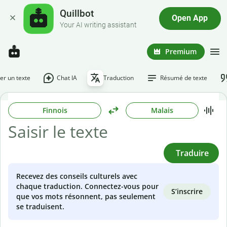
Quillbot
Open App
Your AI writing assistant
Premium
r un texte
Chat IA
Traduction
Résumé de texte
Finnois
Malais
Traduire
Recevez des conseils culturels avec
chaque traduction. Connectez-vous pour
S’inscrire
que vos mots résonnent, pas seulement
se traduisent.