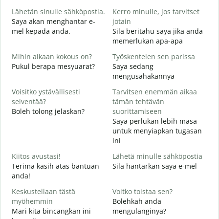
i
Lähetän sinulle sähköpostia.
Kerro minulle, jos tarvitset
S
Saya akan menghantar e-
jotain
p
mel kepada anda.
Sila beritahu saya jika anda
T
memerlukan apa-apa
A
Mihin aikaan kokous on?
Työskentelen sen parissa
K
Pukul berapa mesyuarat?
Saya sedang
Y
mengusahakannya
H
Voisitko ystävällisesti
Tarvitsen enemmän aikaa
s
selventää?
tämän tehtävän
Boleh tolong jelaskan?
suorittamiseen
M
Saya perlukan lebih masa
D
untuk menyiapkan tugasan
ini
Kiitos avustasi!
Lähetä minulle sähköpostia
Terima kasih atas bantuan
Sila hantarkan saya e-mel
anda!
Keskustellaan tästä
Voitko toistaa sen?
myöhemmin
Bolehkah anda
Mari kita bincangkan ini
mengulanginya?