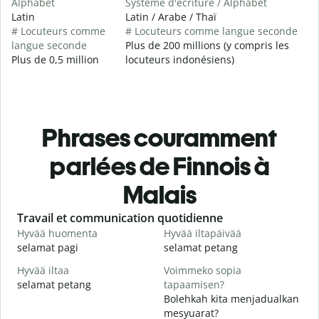
Alphabet
Système d'écriture / Alphabet
Latin
Latin / Arabe / Thaï
# Locuteurs comme
# Locuteurs comme langue seconde
langue seconde
Plus de 200 millions (y compris les
Plus de 0,5 million
locuteurs indonésiens)
Phrases couramment
parlées de Finnois à
Malais
Slide 1 of 6
Travail et communication quotidienne
S
Hyvää huomenta
Hyvää iltapäivää
H
selamat pagi
selamat petang
H
Hyvää iltaa
Voimmeko sopia
N
selamat petang
tapaamisen?
n
Bolehkah kita menjadualkan
H
mesyuarat?