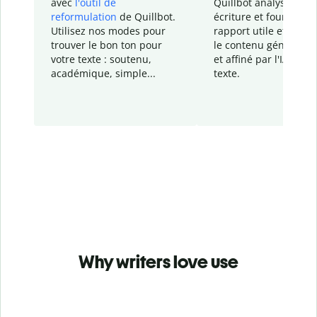
avec
l'outil de
Quillbot analyse votr
reformulation
de Quillbot.
écriture et fournit un
Utilisez nos modes pour
rapport
utile et détail
trouver le bon ton pour
le contenu généré
par
votre texte : soutenu,
et affiné par l'IA dans
académique, simple...
texte.
Why writers love use