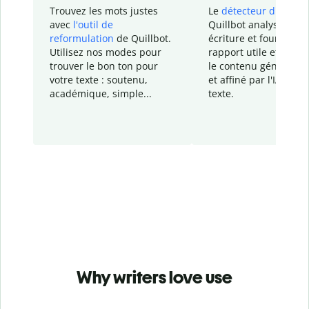
Trouvez les mots justes
Le
détecteur d'IA
de
avec
l'outil de
Quillbot analyse votr
reformulation
de Quillbot.
écriture et fournit un
Utilisez nos modes pour
rapport
utile et détail
trouver le bon ton pour
le contenu généré
par
votre texte : soutenu,
et affiné par l'IA dans
académique, simple...
texte.
Why writers love use