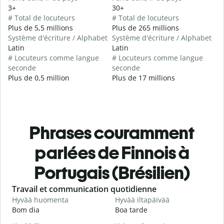
3+
30+
# Total de locuteurs
# Total de locuteurs
Plus de 5,5 millions
Plus de 265 millions
Système d'écriture / Alphabet
Système d'écriture / Alphabet
Latin
Latin
# Locuteurs comme langue
# Locuteurs comme langue
seconde
seconde
Plus de 0,5 million
Plus de 17 millions
Phrases couramment
parlées de Finnois à
Portugais (Brésilien)
Slide 1 of 6
Travail et communication quotidienne
S
Hyvää huomenta
Hyvää iltapäivää
H
Bom dia
Boa tarde
O