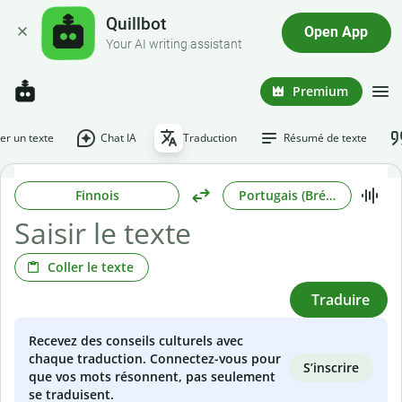
Quillbot
Open App
Your AI writing assistant
Premium
r un texte
Chat IA
Traduction
Résumé de texte
Finnois
Portugais (Brésilien)
Coller le texte
Traduire
Recevez des conseils culturels avec
chaque traduction. Connectez-vous pour
S’inscrire
que vos mots résonnent, pas seulement
se traduisent.