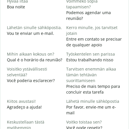
Hyvää iltaa
Voimmeko sopia
N
Boa noite
tapaamisen?
Podemos agendar uma
H
reunião?
i
Lähetän sinulle sähköpostia.
Kerro minulle, jos tarvitset
B
Vou te enviar um e-mail.
jotain
T
Entre em contato se precisar
D
de qualquer apoio
K
Mihin aikaan kokous on?
Työskentelen sen parissa
S
Qual é o horário da reunião?
Estou trabalhando nisso
H
Voisitko ystävällisesti
Tarvitsen enemmän aikaa
A
selventää?
tämän tehtävän
Você poderia esclarecer?
suorittamiseen
M
Preciso de mais tempo para
O
concluir esta tarefa
p
Kiitos avustasi!
Lähetä minulle sähköpostia
Agradeço a ajuda!
Por favor, envie-me um e-
mail
Keskustellaan tästä
Voitko toistaa sen?
myöhemmin
Você pode repetir?