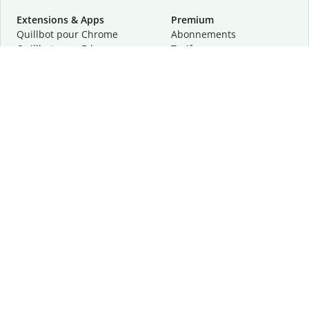
Extensions & Apps
Premium
Quillbot pour Chrome
Abonnements
Quillbot pour Edge
Tarifs
Quillbot pour Safari
Pour les entreprises
Quillbot pour Android
Affiliation
Quillbot
pour
iOS
Demander une démo
Quillbot pour Windows
Quillbot pour macOS
Quillbot pour Word
Outils
Entreprise
Outils de rédaction
À propos
Correction linguistique
Confidentialité
Citation et originalité
Carrière
Outils d'IA
Centre d'aide
Outils PDF
Contactez-nous
Outils d'image
Ressources
Autres outils
Outils PDF
Qui sommes-nous ?