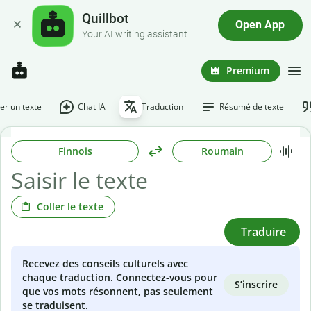
Quillbot
Open App
Your AI writing assistant
Premium
r un texte
Chat IA
Traduction
Résumé de texte
Finnois
Roumain
Coller le texte
Traduire
Recevez des conseils culturels avec
chaque traduction. Connectez-vous pour
S’inscrire
que vos mots résonnent, pas seulement
se traduisent.