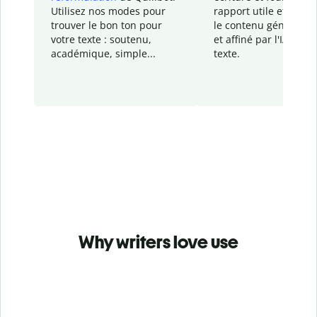
Utilisez nos modes pour
rapport
utile et détail
trouver le bon ton pour
le contenu généré
par
votre texte : soutenu,
et affiné par l'IA dans
académique, simple...
texte.
Why writers love use