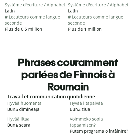
Système d'écriture / Alphabet
Système d'écriture / Alphabet
Latin
Latin
# Locuteurs comme langue
# Locuteurs comme langue
seconde
seconde
Plus de 0,5 million
Plus de 1 million
Phrases couramment
parlées de Finnois à
Roumain
Slide 1 of 6
Travail et communication quotidienne
S
Hyvää huomenta
Hyvää iltapäivää
H
Bună dimineaţa
Bună ziua
S
Hyvää iltaa
Voimmeko sopia
N
Bună seara
tapaamisen?
N
Putem programa o întâlnire?
H