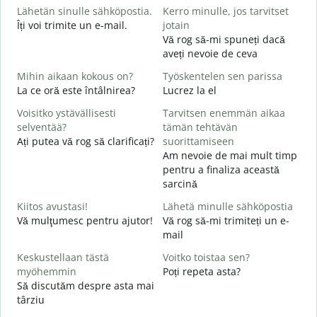
Lähetän sinulle sähköpostia.
Kerro minulle, jos tarvitset
i
Îți voi trimite un e-mail.
jotain
B
Vă rog să-mi spuneți dacă
s
aveți nevoie de ceva
T
Mihin aikaan kokous on?
Työskentelen sen parissa
C
La ce oră este întâlnirea?
Lucrez la el
K
Voisitko ystävällisesti
Tarvitsen enemmän aikaa
selventää?
tämän tehtävän
H
Ați putea vă rog să clarificați?
suorittamiseen
L
Am nevoie de mai mult timp
pentru a finaliza această
M
sarcină
U
h
Kiitos avustasi!
Lähetä minulle sähköpostia
Vă mulţumesc pentru ajutor!
Vă rog să-mi trimiteți un e-
mail
Keskustellaan tästä
Voitko toistaa sen?
myöhemmin
Poți repeta asta?
Să discutăm despre asta mai
târziu