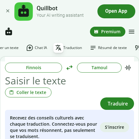
Quillbot
Open App
Your AI writing assistant
Premium
r un texte
Chat IA
Traduction
Résumé de texte
Finnois
Tamoul
Coller le texte
Traduire
Recevez des conseils culturels avec
chaque traduction. Connectez-vous pour
S’inscrire
que vos mots résonnent, pas seulement
se traduisent.