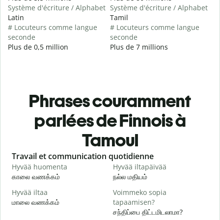
Système d'écriture / Alphabet
Système d'écriture / Alphabet
Latin
Tamil
# Locuteurs comme langue
# Locuteurs comme langue
seconde
seconde
Plus de 0,5 million
Plus de 7 millions
Phrases couramment
parlées de Finnois à
Tamoul
Slide 1 of 6
Travail et communication quotidienne
S
Hyvää huomenta
Hyvää iltapäivää
H
காலை வணக்கம்
நல்ல மதியம்
வ
Hyvää iltaa
Voimmeko sopia
N
மாலை வணக்கம்
tapaamisen?
எ
சந்திப்பை திட்டமிடலாமா?
H