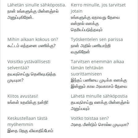
Lähetän sinulle sähköpostia.
Kerro minulle, jos tarvitset
i
நான் உங்களுக்கு மின்னஞ்சல்
jotain
க
அனுப்புகிறேன்.
உங்களுக்கு ஏதாவது தேவை
என்றால் எனக்கு
T
தெரியப்படுத்தவும்
ந
Mihin aikaan kokous on?
Työskentelen sen parissa
K
கூட்டம் எத்தனை மணிக்கு?
நான் அதில் பணியாற்றி
ஆ
வருகிறேன்
H
Voisitko ystävällisesti
Tarvitsen enemmän aikaa
க
selventää?
tämän tehtävän
தயவுசெய்து தெளிவுபடுத்த
suorittamiseen
M
முடியுமா?
இந்தப் பணியை முடிக்க எனக்கு
அ
இன்னும் கால அவகாசம் தேவை
Kiitos avustasi!
Lähetä minulle sähköpostia
உங்கள் உதவிக்கு நன்றி!
தயவுசெய்து எனக்கு மின்னஞ்சல்
அனுப்பவும்
Keskustellaan tästä
Voitko toistaa sen?
myöhemmin
அதை மீண்டும் சொல்ல முடியுமா?
இதை பிறகு விவாதிப்போம்