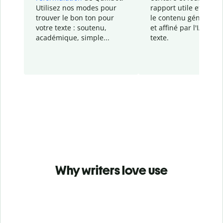
Utilisez nos modes pour
rapport
utile et détail
trouver le bon ton pour
le contenu généré
par
votre texte : soutenu,
et affiné par l'IA dans
académique, simple...
texte.
Why writers love use