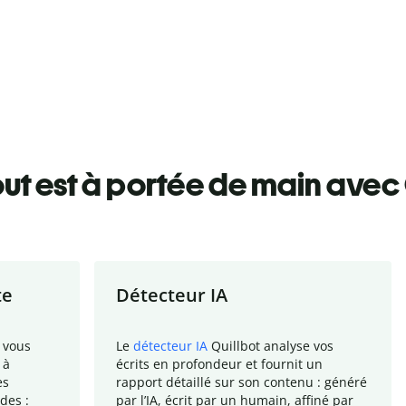
ut est à portée de main avec 
te
Détecteur IA
 vous
Le
détecteur IA
Quillbot analyse vos
 à
écrits en profondeur et fournit un
es
rapport
détaillé sur son contenu : généré
des :
par l
’
IA, écrit par un humain, affiné par