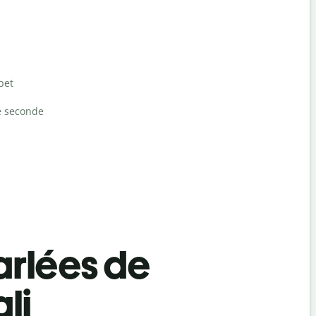
bet
e seconde
rlées de
li