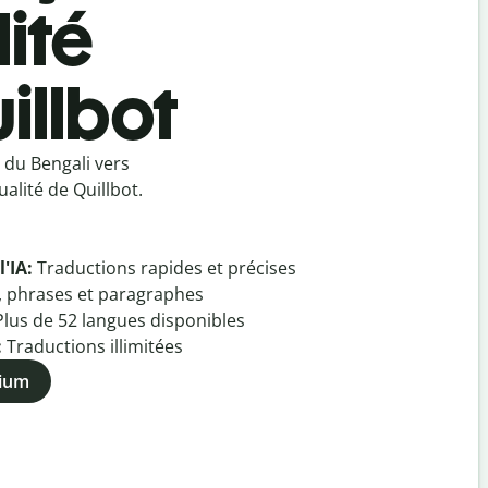
ité
illbot
 du Bengali vers
alité de Quillbot.
l'IA:
Traductions rapides et précises
, phrases et paragraphes
Plus de
52
langues disponibles
:
Traductions illimitées
mium