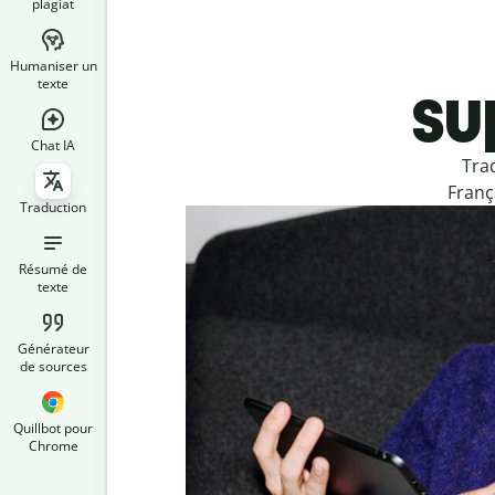
plagiat
Humaniser un
su
texte
Chat IA
Tra
Franç
Traduction
Résumé de
texte
Générateur
de sources
Quillbot pour
Chrome