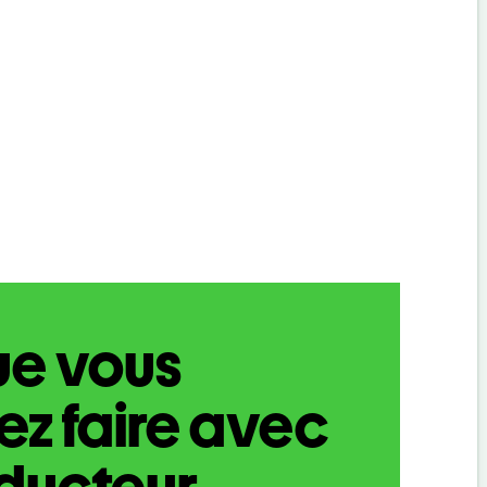
ue vous
z faire avec
aducteur