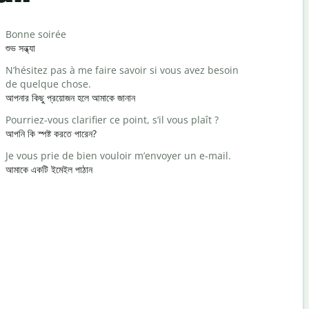
Salutat
Bonne soirée
Bonjour / 
শুভ সন্ধ্যা
হ্যালো/হাই
N’hésitez pas à me faire savoir si vous avez besoin
Comment a
de quelque chose.
কেমন আছেন?
আপনার কিছু প্রয়োজন হলে আমাকে জানান
Vous êtes 
Pourriez-vous clarifier ce point, s’il vous plaît ?
আপনাকে স্বাগ
আপনি কি স্পষ্ট করতে পারেন?
Excusez-mo
Je vous prie de bien vouloir m’envoyer un e-mail.
মাফ করবেন/দুঃ
আমাকে একটি ইমেইল পাঠান
Où est l’hô
কাছের হোটেল ক