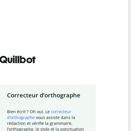
Quillbot
Correcteur d
’
orthographe
Résumer
Bien écrit ? Oh oui. Le
correcteur
Besoin de r
d
’
orthographe
vous assiste dans la
simplifier v
rédaction et vérifie la grammaire,
vos travaux
l
’
orthographe, le style et la ponctuation
résumé de t