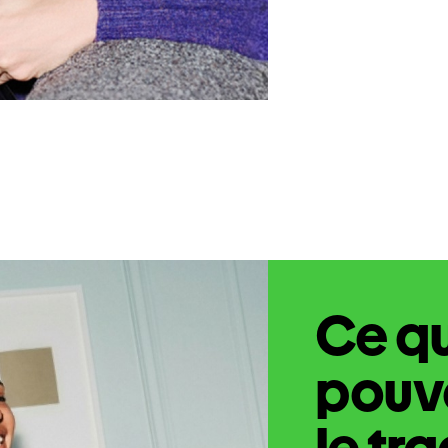
Ce q
pouve
le tr