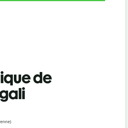
tique de
gali
yenne)