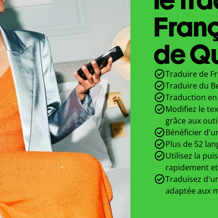
Franç
de Qu
Traduire de Fr
Traduire du Be
Traduction en 
Modifiez le te
grâce aux outi
Bénéficier d'u
Plus de 52 lan
Utilisez la pui
rapidement et
Traduisez d'un
adaptée aux m