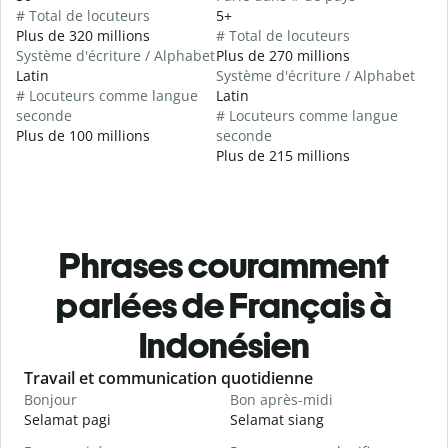
# Total de locuteurs
5+
Plus de 320 millions
# Total de locuteurs
Système d'écriture / Alphabet
Plus de 270 millions
Latin
Système d'écriture / Alphabet
# Locuteurs comme langue
Latin
seconde
# Locuteurs comme langue
Plus de 100 millions
seconde
Plus de 215 millions
Phrases couramment
parlées de Français à
Indonésien
Slide 1 of 6
Travail et communication quotidienne
S
Bonjour
Bon après-midi
B
Selamat pagi
Selamat siang
H