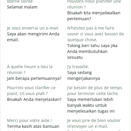
Bonne soirée
Pouvons-nous planifier une
Selamat malam
réunion ?
J
Bisakah kita menjadwalkan
N
pertemuan?
B
Je vous enverrai un e-mail.
N’hésitez pas à me faire
S
Saya akan mengirimi Anda
savoir si vous avez besoin de
email.
quelque chose.
V
Tolong beri tahu saya jika
T
Anda membutuhkan
sesuatu
O
Y
À quelle heure a lieu la
J’y travaille.
réunion ?
Saya sedang
A
Jam berapa pertemuannya?
mengerjakannya
S
Pourriez-vous clarifier ce
J’ai besoin de plus de temps
point, s’il vous plaît ?
pour terminer cette tâche.
O
Bisakah Anda menjelaskan?
Saya memerlukan lebih
?
banyak waktu untuk
D
menyelesaikan tugas ini
Merci pour votre aide !
Je vous prie de bien vouloir
Terima kasih atas bantuan
m’envoyer un e-mail.