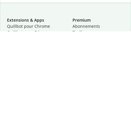
Extensions & Apps
Premium
Quillbot pour Chrome
Abonnements
Quillbot pour Edge
Tarifs
Quillbot pour Safari
Pour les entreprises
Quillbot pour Android
Affiliation
Quillbot
pour
iOS
Demander une démo
Quillbot pour Windows
Quillbot pour macOS
Quillbot pour Word
Outils
Entreprise
Outils de rédaction
À propos
Correction linguistique
Confidentialité
Citation et originalité
Carrière
Outils d'IA
Centre d'aide
Outils PDF
Contactez-nous
Outils d'image
Ressources
Autres outils
Outils PDF