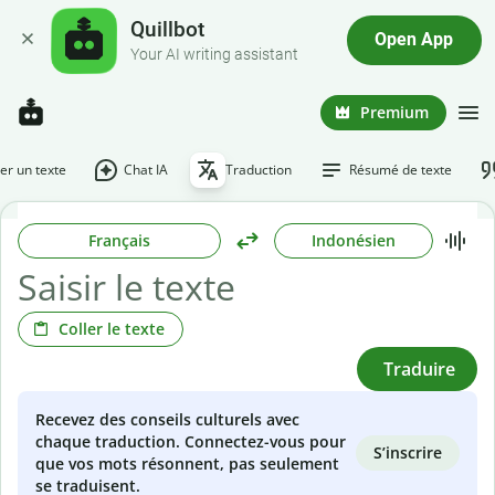
Quillbot
Open App
Your AI writing assistant
Premium
r un texte
Chat IA
Traduction
Résumé de texte
Français
Indonésien
Coller le texte
Traduire
Recevez des conseils culturels avec
chaque traduction. Connectez-vous pour
S’inscrire
que vos mots résonnent, pas seulement
se traduisent.