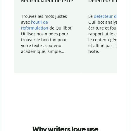
Reformulateur de texte
Détecteur d'IA
Trouvez les mots justes
Le
détecteur d'IA
de
avec
l'outil de
Quillbot analyse votr
reformulation
de Quillbot.
écriture et fournit un
Utilisez nos modes pour
rapport
utile et détail
trouver le bon ton pour
le contenu généré
par
votre texte : soutenu,
et affiné par l'IA dans
académique, simple...
texte.
Why writers love use