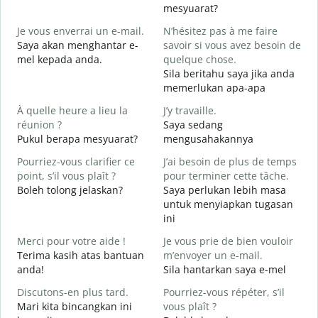
mesyuarat?
B
Je vous enverrai un e-mail.
N’hésitez pas à me faire
S
Saya akan menghantar e-
savoir si vous avez besoin de
p
mel kepada anda.
quelque chose.
V
Sila beritahu saya jika anda
A
memerlukan apa-apa
O
À quelle heure a lieu la
J’y travaille.
Y
réunion ?
Saya sedang
Pukul berapa mesyuarat?
mengusahakannya
A
s
Pourriez-vous clarifier ce
J’ai besoin de plus de temps
point, s’il vous plaît ?
pour terminer cette tâche.
O
Boleh tolong jelaskan?
Saya perlukan lebih masa
?
untuk menyiapkan tugasan
D
ini
Merci pour votre aide !
Je vous prie de bien vouloir
Terima kasih atas bantuan
m’envoyer un e-mail.
anda!
Sila hantarkan saya e-mel
Discutons-en plus tard.
Pourriez-vous répéter, s’il
Mari kita bincangkan ini
vous plaît ?