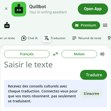
Quillbot
Open App
Your AI writing assistant
Premium
r un texte
Chat IA
Traduction
Résumé de texte
Français
Malais
Traduire
Recevez des conseils culturels avec
chaque traduction. Connectez-vous pour
S’inscrire
que vos mots résonnent, pas seulement
se traduisent.