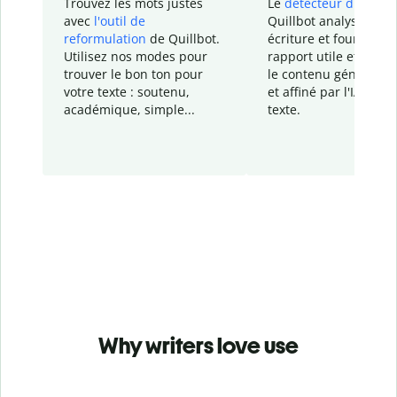
Trouvez les mots justes
Le
détecteur d'IA
de
avec
l'outil de
Quillbot analyse votr
reformulation
de Quillbot.
écriture et fournit un
Utilisez nos modes pour
rapport
utile et détail
trouver le bon ton pour
le contenu généré
par
votre texte : soutenu,
et affiné par l'IA dans
académique, simple...
texte.
Why writers love use