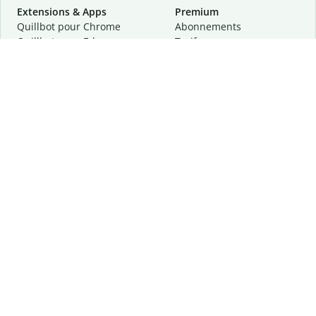
Extensions & Apps
Premium
Quillbot pour Chrome
Abonnements
Quillbot pour Edge
Tarifs
Quillbot pour Safari
Pour les entreprises
Quillbot pour Android
Affiliation
Quillbot
pour
iOS
Demander une démo
Quillbot pour Windows
Quillbot pour macOS
Quillbot pour Word
Outils
Entreprise
Outils de rédaction
À propos
Correction linguistique
Confidentialité
Citation et originalité
Carrière
Outils d'IA
Centre d'aide
Outils PDF
Contactez-nous
Outils d'image
Ressources
Autres outils
Outils PDF
Qui sommes-nous ?