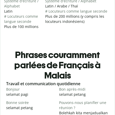
Système d'écriture /
Système d'écriture / Alphabet
Alphabet
Latin / Arabe / Thaï
Latin
# Locuteurs comme langue seconde
# Locuteurs comme
Plus de 200 millions (y compris les
langue seconde
locuteurs indonésiens)
Plus de 100 millions
Phrases couramment
parlées de Français à
Malais
Slide 1 of 6
Travail et communication quotidienne
S
Bonjour
Bon après-midi
B
selamat pagi
selamat petang
H
Bonne soirée
Pouvons-nous planifier une
selamat petang
réunion ?
J
Bolehkah kita menjadualkan
n