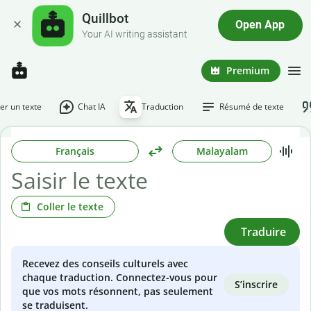
Quillbot
Open App
Your AI writing assistant
Premium
r un texte
Chat IA
Traduction
Résumé de texte
Français
Malayalam
Coller le texte
Traduire
Recevez des conseils culturels avec
chaque traduction. Connectez-vous pour
S’inscrire
que vos mots résonnent, pas seulement
se traduisent.