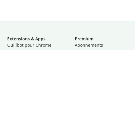
Extensions & Apps
Premium
Quillbot pour Chrome
Abonnements
Quillbot pour Edge
Tarifs
Quillbot pour Safari
Pour les entreprises
Quillbot pour Android
Affiliation
Quillbot
pour
iOS
Demander une démo
Quillbot pour Windows
Quillbot pour macOS
Quillbot pour Word
Outils
Entreprise
Outils de rédaction
À propos
Correction linguistique
Confidentialité
Citation et originalité
Carrière
Outils d'IA
Centre d'aide
Outils PDF
Contactez-nous
Outils d'image
Ressources