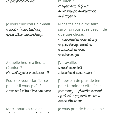
ഗുഡ് ഈവനിംഗ്
réunion ?
J
നമുക്ക് ഒരു മീറ്റിംഗ്
എ
ഷെഡ്യൂൾ ചെയ്യാൻ
B
കഴിയുമോ?
Je vous enverrai un e-mail.
N’hésitez pas à me faire
ഞാൻ നിങ്ങൾക്ക് ഒരു
savoir si vous avez besoin de
V
ഇമെയിൽ അയയ്ക്കും.
quelque chose.
ന
നിങ്ങൾക്ക് എന്തെങ്കിലും
ആവശ്യമുണ്ടെങ്കിൽ
O
ദയവായി എന്നെ
അറിയിക്കുക
A
À quelle heure a lieu la
J’y travaille.
വ
réunion ?
ഞാൻ അതിൽ
മീറ്റിംഗ് എത്ര മണിക്കാണ്?
പ്രവർത്തിക്കുകയാണ്
O
Pourriez-vous clarifier ce
J’ai besoin de plus de temps
?
point, s’il vous plaît ?
pour terminer cette tâche.
ദയവായി വ്യക്തമാക്കാമോ?
ഈ ടാസ്ക് പൂർത്തിയാക്കാൻ
ഹ
എനിക്ക് കൂടുതൽ സമയം
ആവശ്യമാണ്
Merci pour votre aide !
Je vous prie de bien vouloir