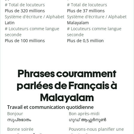
# Total de locuteurs
# Total de locuteurs
Plus de 320 millions
Plus de 37 millions
Système d'écriture / Alphabet
Système d'écriture / Alphabet
Latin
Malayalam
# Locuteurs comme langue
# Locuteurs comme langue
seconde
seconde
Plus de 100 millions
Plus de 0,5 million
Phrases couramment
parlées de Français à
Malayalam
Slide 1 of 6
Travail et communication quotidienne
S
Bonjour
Bon après-midi
B
സുപ്രഭാതം
ഗുഡ് ആഫ്റ്റർനൂൺ
Bonne soirée
Pouvons-nous planifier une