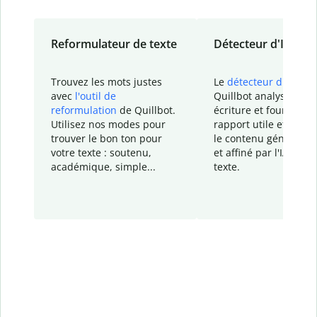
Reformulateur de texte
Détecteur d'IA
Trouvez les mots justes
Le
détecteur d'IA
de
avec
l'outil de
Quillbot analyse votr
reformulation
de Quillbot.
écriture et fournit un
Utilisez nos modes pour
rapport
utile et détail
trouver le bon ton pour
le contenu généré
par
votre texte : soutenu,
et affiné par l'IA dans
académique, simple...
texte.