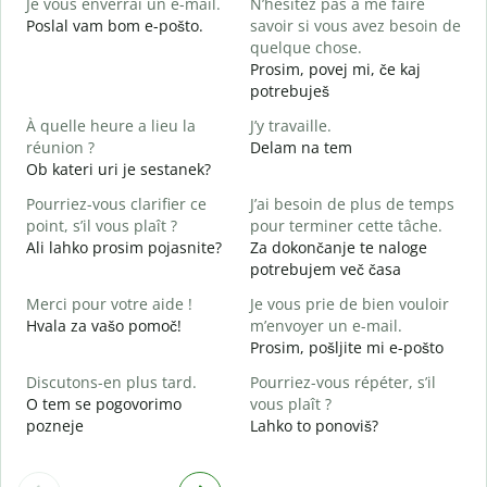
Je vous enverrai un e-mail.
N’hésitez pas à me faire
D
Poslal vam bom e-pošto.
savoir si vous avez besoin de
V
quelque chose.
V
Prosim, povej mi, če kaj
potrebuješ
O
d
À quelle heure a lieu la
J’y travaille.
réunion ?
Delam na tem
A
Ob kateri uri je sestanek?
A
Pourriez-vous clarifier ce
J’ai besoin de plus de temps
O
point, s’il vous plaît ?
pour terminer cette tâche.
?
Ali lahko prosim pojasnite?
Za dokončanje te naloge
K
potrebujem več časa
Merci pour votre aide !
Je vous prie de bien vouloir
Hvala za vašo pomoč!
m’envoyer un e-mail.
Prosim, pošljite mi e-pošto
Discutons-en plus tard.
Pourriez-vous répéter, s’il
O tem se pogovorimo
vous plaît ?
pozneje
Lahko to ponoviš?