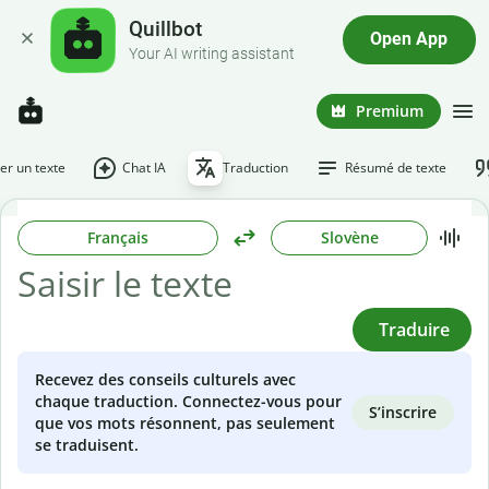
Quillbot
Open App
Your AI writing assistant
Premium
r un texte
Chat IA
Traduction
Résumé de texte
Français
Slovène
Traduire
Recevez des conseils culturels avec
chaque traduction. Connectez-vous pour
S’inscrire
que vos mots résonnent, pas seulement
se traduisent.