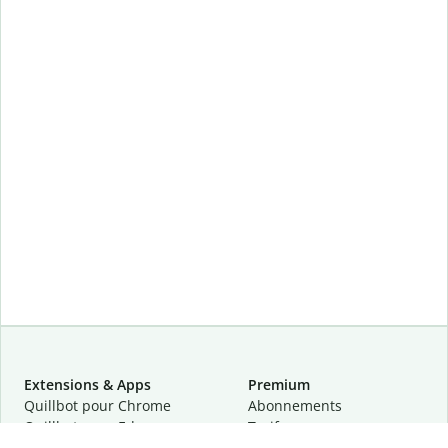
Extensions & Apps
Premium
Quillbot pour Chrome
Abonnements
Quillbot pour Edge
Tarifs
Quillbot pour Safari
Pour les entreprises