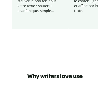
trouver le bon ton pour
le contenu généré
par
votre texte : soutenu,
et affiné par l'IA dans
académique, simple...
texte.
Why writers love use