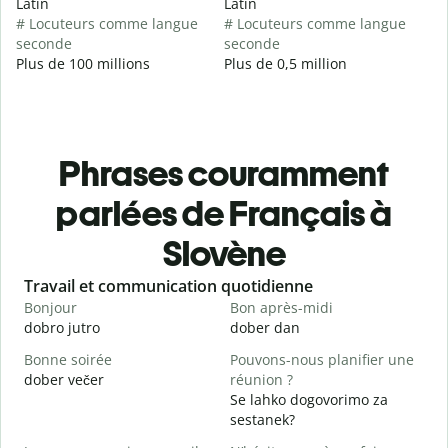
Latin
Latin
# Locuteurs comme langue
# Locuteurs comme langue
seconde
seconde
Plus de 100 millions
Plus de 0,5 million
Phrases couramment
parlées de Français à
Slovène
Slide 1 of 6
Travail et communication quotidienne
S
Bonjour
Bon après-midi
B
dobro jutro
dober dan
Ž
Bonne soirée
Pouvons-nous planifier une
dober večer
réunion ?
J
Se lahko dogovorimo za
m
sestanek?
B