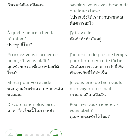
ฉันจะส่งอีเมลถึงคุณ
savoir si vous avez besoin de
V
quelque chose.
ด
โปรดแจ้งให้เราทราบหากคุณ
ต้องการอะไร
O
ใ
À quelle heure a lieu la
J’y travaille.
réunion ?
ฉันกำลังทำมันอยู่
A
ประชุมกี่โมง?
ล
Pourriez-vous clarifier ce
J’ai besoin de plus de temps
O
point, s’il vous plaît ?
pour terminer cette tâche.
?
คุณช่วยกรุณาชี้แจงหน่อยได้
ฉันต้องการเวลามากกว่านี้เพื่อ
โ
ไหม?
ทำภารกิจนี้ให้สำเร็จ
Merci pour votre aide !
Je vous prie de bien vouloir
ขอบคุณสำหรับความช่วยเหลือ
m’envoyer un e-mail.
ของคุณ!
กรุณาส่งอีเมลถึงฉัน
Discutons-en plus tard.
Pourriez-vous répéter, s’il
มาหารือเรื่องนี้ในภายหลัง
vous plaît ?
คุณช่วยพูดซ้ำได้ไหม?