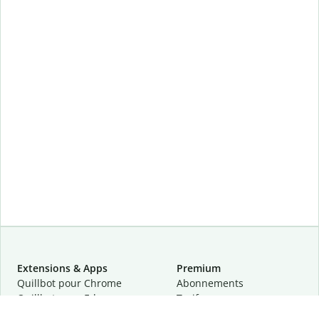
Extensions & Apps
Premium
Quillbot pour Chrome
Abonnements
Quillbot pour Edge
Tarifs
Quillbot pour Safari
Pour les entreprises