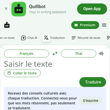
Quillbot
Open App
Your AI writing assistant
Premium
r un texte
Chat IA
Traduction
Résumé de texte
Français
Thaï
Coller le texte
Traduire
Recevez des conseils culturels avec
chaque traduction. Connectez-vous pour
S’inscrire
que vos mots résonnent, pas seulement
se traduisent.