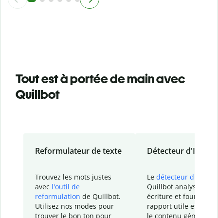
Tout est à portée de main avec
Quillbot
Reformulateur de texte
Détecteur d'IA
Trouvez les mots justes
Le
détecteur d'IA
de
avec
l'outil de
Quillbot analyse votr
reformulation
de Quillbot.
écriture et fournit un
Utilisez nos modes pour
rapport
utile et détail
trouver le bon ton pour
le contenu généré
par