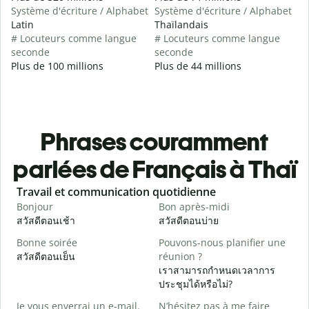
Système d'écriture / Alphabet
Système d'écriture / Alphabet
Latin
Thaïlandais
# Locuteurs comme langue
# Locuteurs comme langue
seconde
seconde
Plus de 100 millions
Plus de 44 millions
Phrases couramment
parlées de Français à Thaï
Slide 1 of 6
Travail et communication quotidienne
S
Bonjour
Bon après-midi
B
สวัสดีตอนเช้า
สวัสดีตอนบ่าย
ส
Bonne soirée
Pouvons-nous planifier une
สวัสดีตอนเย็น
réunion ?
J
เราสามารถกำหนดเวลาการ
ฉ
ประชุมได้หรือไม่?
B
Je vous enverrai un e-mail.
N’hésitez pas à me faire
ส