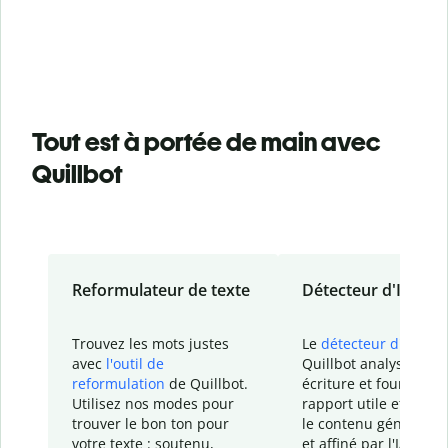
Tout est à portée de main avec
Quillbot
Reformulateur de texte
Détecteur d'IA
Trouvez les mots justes
Le
détecteur d'IA
de
avec
l'outil de
Quillbot analyse votr
reformulation
de Quillbot.
écriture et fournit un
Utilisez nos modes pour
rapport
utile et détail
trouver le bon ton pour
le contenu généré
par
votre texte : soutenu,
et affiné par l'IA dans