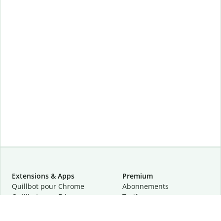
Extensions & Apps
Premium
Quillbot pour Chrome
Abonnements
Quillbot pour Edge
Tarifs
Quillbot pour Safari
Pour les entreprises
Quillbot pour Android
Affiliation