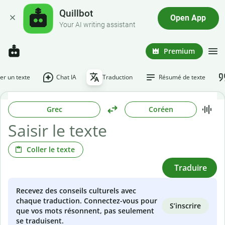
Quillbot
Open App
Your AI writing assistant
Premium
r un texte
Chat IA
Traduction
Résumé de texte
Grec
Coréen
Coller le texte
Traduire
Recevez des conseils culturels avec
chaque traduction. Connectez-vous pour
S’inscrire
que vos mots résonnent, pas seulement
se traduisent.