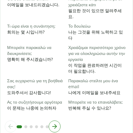
Κ
이메일을 보내드리겠습니다.
χρειάζεστε κάτι
필요한 것이 있으면 알려주세
요.
Ν
Τι ώρα είναι η συνάντηση;
Το δουλεύω
회의는 몇 시입니까?
나는 그것을 위해 노력하고 있
Α
다
Μπορείτε παρακαλώ να
Χρειάζομαι περισσότερο χρόνο
Π
διευκρινίσετε;
για να ολοκληρώσω αυτήν την
ξ
명확히 해 주시겠습니까?
εργασία
이 작업을 완료하려면 시간이
더 필요합니다.
Σας ευχαριστώ για τη βοήθειά
Παρακαλώ στείλτε μου ένα
σας!
email
도와주셔서 감사합니다!
나에게 이메일을 보내주세요
Ας το συζητήσουμε αργότερα
Μπορείτε να το επαναλάβετε;
이 문제는 나중에 논의하자
반복해 주실 수 있나요?