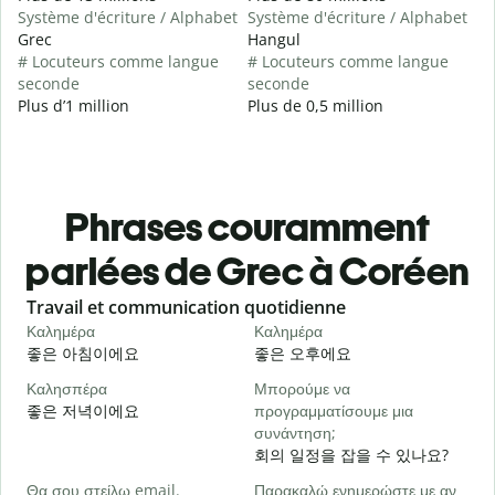
Système d'écriture / Alphabet
Système d'écriture / Alphabet
Grec
Hangul
# Locuteurs comme langue
# Locuteurs comme langue
seconde
seconde
Plus d’1 million
Plus de 0,5 million
Phrases couramment
parlées de Grec à Coréen
Slide 1 of 6
Travail et communication quotidienne
S
Καλημέρα
Καλημέρα
Γ
좋은 아침이에요
좋은 오후에요
Καλησπέρα
Μπορούμε να
Τ
좋은 저녁이에요
προγραμματίσουμε μια
συνάντηση;
Κ
회의 일정을 잡을 수 있나요?
Θα σου στείλω email.
Παρακαλώ ενημερώστε με αν