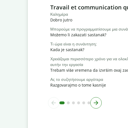
Slide 1 of 6
Travail et communication q
Καλημέρα
Dobro jutro
Μπορούμε να προγραμματίσουμε μια συνά
Možemo li zakazati sastanak?
Τι ώρα είναι η συνάντηση;
Kada je sastanak?
Χρειάζομαι περισσότερο χρόνο για να ολ
αυτήν την εργασία
Trebam više vremena da izvršim ovaj za
Ας το συζητήσουμε αργότερα
Razgovarajmo o tome kasnije