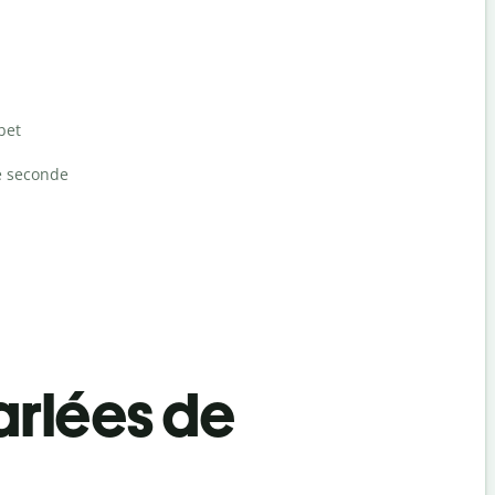
bet
e seconde
rlées de