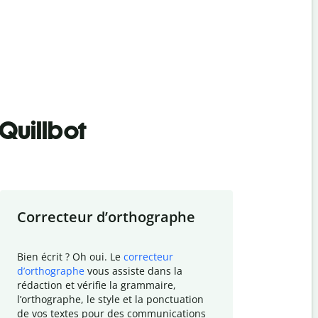
Quillbot
Correcteur d
’
orthographe
Résumer
Bien écrit ? Oh oui. Le
correcteur
Besoin de r
d
’
orthographe
vous assiste dans la
simplifier v
rédaction et vérifie la grammaire,
vos travaux
l
’
orthographe, le style et la ponctuation
résumé de t
de vos textes pour des communications
tâche et vo