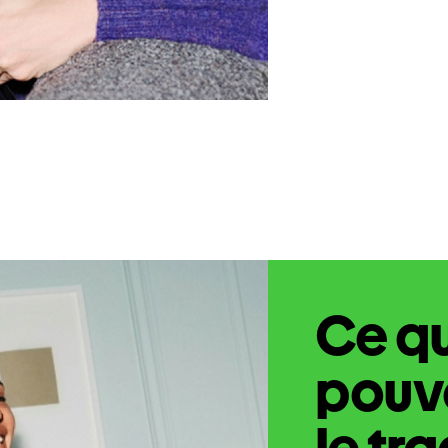
Ce q
pouve
le tr