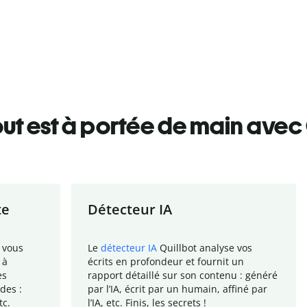
ut est à portée de main avec 
te
Détecteur IA
 vous
Le
détecteur IA
Quillbot analyse vos
 à
écrits en profondeur et fournit un
es
rapport
détaillé sur son contenu : généré
des :
par l
’
IA, écrit par un humain, affiné par
tc.
l
’
IA, etc. Finis, les secrets !