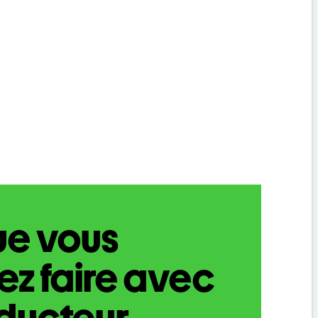
ue vous
z faire avec
aducteur