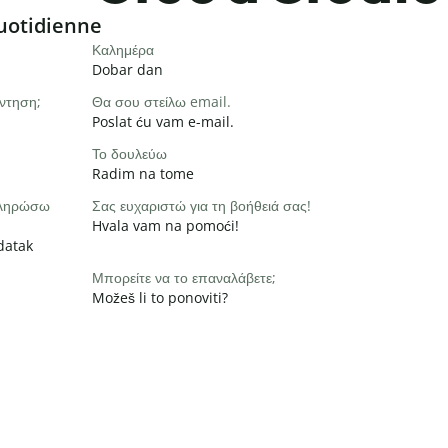
uotidienne
Καλημέρα
Dobar dan
ντηση;
Θα σου στείλω email.
Poslat ću vam e-mail.
Το δουλεύω
Radim na tome
οκληρώσω
Σας ευχαριστώ για τη βοήθειά σας!
Hvala vam na pomoći!
datak
Μπορείτε να το επαναλάβετε;
Možeš li to ponoviti?