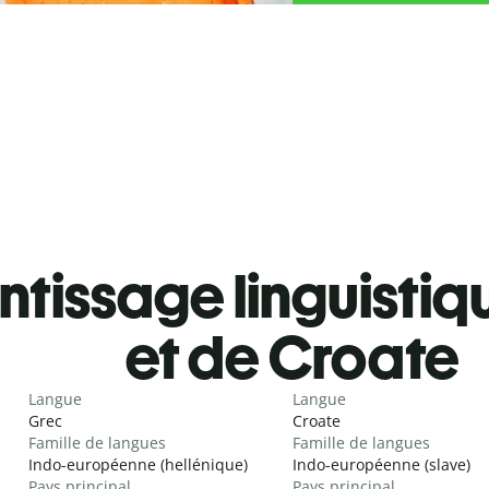
tissage linguistiq
et de Croate
Langue
Langue
Grec
Croate
Famille de langues
Famille de langues
Indo-européenne (hellénique)
Indo-européenne (slave)
Pays principal
Pays principal