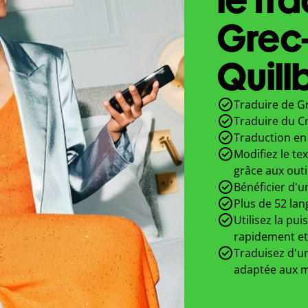
Grec
Quill
Traduire de Gr
Traduire du C
Traduction en 
Modifiez le te
grâce aux outi
Bénéficier d'u
Plus de 52 lan
Utilisez la pui
rapidement et
Traduisez d'un
adaptée aux m