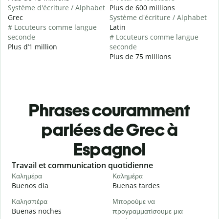
Système d'écriture / Alphabet
Plus de 600 millions
Grec
Système d'écriture / Alphabet
# Locuteurs comme langue
Latin
seconde
# Locuteurs comme langue
Plus d’1 million
seconde
Plus de 75 millions
Phrases couramment
parlées de Grec à
Espagnol
Slide 1 of 6
Travail et communication quotidienne
S
Καλημέρα
Καλημέρα
Γ
Buenos día
Buenas tardes
H
Καλησπέρα
Μπορούμε να
Τ
Buenas noches
προγραμματίσουμε μια
M