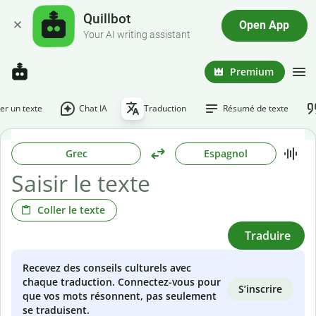
Quillbot
Open App
Your AI writing assistant
Premium
r un texte
Chat IA
Traduction
Résumé de texte
Grec
Espagnol
Coller le texte
Traduire
Recevez des conseils culturels avec
chaque traduction. Connectez-vous pour
S’inscrire
que vos mots résonnent, pas seulement
se traduisent.