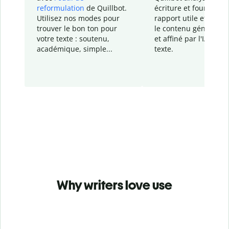
reformulation
de Quillbot.
écriture et fournit un
Utilisez nos modes pour
rapport
utile et détail
trouver le bon ton pour
le contenu généré
par
votre texte : soutenu,
et affiné par l'IA dans
académique, simple...
texte.
Why writers love use