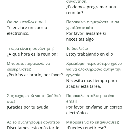
συνάντηση;
Κ
¿Podemos programar una
B
reunión?
n
Θα σου στείλω email.
Παρακαλώ ενημερώστε με αν
Κ
Te enviaré un correo
χρειάζεστε κάτι
D
electrónico.
Por favor, avísame si
necesitas algo
Ν
S
Τι ώρα είναι η συνάντηση;
Το δουλεύω
¿A qué hora es la reunión?
Estoy trabajando en ello
Α
A
Μπορείτε παρακαλώ να
Χρειάζομαι περισσότερο χρόνο
διευκρινίσετε;
για να ολοκληρώσω αυτήν την
Π
¿Podrías aclararlo, por favor?
εργασία
ξ
Necesito más tiempo para
¿
acabar esta tarea.
c
Σας ευχαριστώ για τη βοήθειά
Παρακαλώ στείλτε μου ένα
σας!
email
¡Gracias por tu ayuda!
Por favor, envíame un correo
electrónico
Ας το συζητήσουμε αργότερα
Μπορείτε να το επαναλάβετε;
Discutamos esto más tarde.
¿Puedes repetir eso?