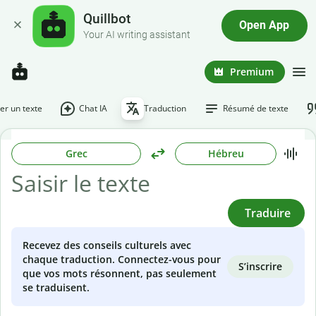
Quillbot
Open App
Your AI writing assistant
Premium
r un texte
Chat IA
Traduction
Résumé de texte
Grec
Hébreu
Traduire
Recevez des conseils culturels avec
chaque traduction. Connectez-vous pour
S’inscrire
que vos mots résonnent, pas seulement
se traduisent.