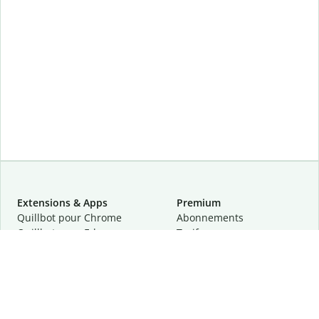
Extensions & Apps
Premium
Quillbot pour Chrome
Abonnements
Quillbot pour Edge
Tarifs
Quillbot pour Safari
Pour les entreprises
Quillbot pour Android
Affiliation
Quillbot
pour
iOS
Demander une démo
Quillbot pour Windows
Quillbot pour macOS