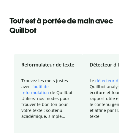
Tout est à portée de main avec
Quillbot
Reformulateur de texte
Détecteur d'IA
Trouvez les mots justes
Le
détecteur d'IA
de
avec
l'outil de
Quillbot analyse votr
reformulation
de Quillbot.
écriture et fournit un
Utilisez nos modes pour
rapport
utile et détail
trouver le bon ton pour
le contenu généré
par
votre texte : soutenu,
et affiné par l'IA dans
académique, simple...
texte.