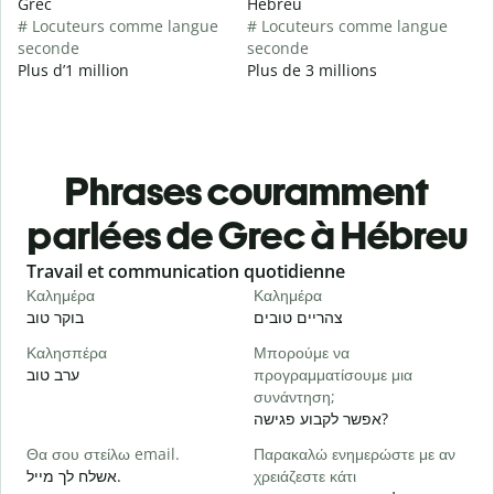
Grec
Hébreu
# Locuteurs comme langue
# Locuteurs comme langue
seconde
seconde
Plus d’1 million
Plus de 3 millions
Phrases couramment
parlées de Grec à Hébreu
Slide 1 of 6
Travail et communication quotidienne
S
Καλημέρα
Καλημέρα
Γ
י
צהריים טובים
בוקר טוב
Καλησπέρα
Μπορούμε να
Τ
ערב טוב
προγραμματίσουμε μια
א
συνάντηση;
Κ
אפשר לקבוע פגישה?
ב
Θα σου στείλω email.
Παρακαλώ ενημερώστε με αν
Κ
אשלח לך מייל.
χρειάζεστε κάτι
ן