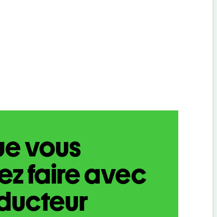
ue vous
z faire avec
aducteur