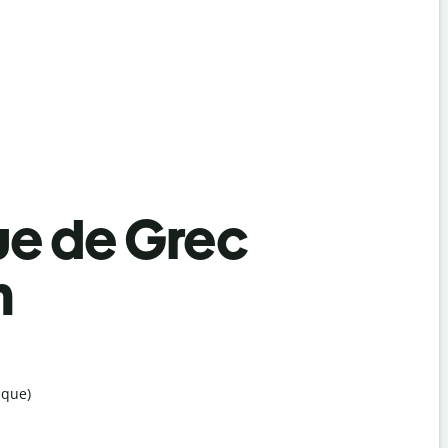
ue de Grec
n
ique)