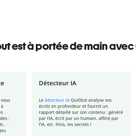
ut est à portée de main avec 
te
Détecteur IA
 vous
Le
détecteur IA
Quillbot analyse vos
 à
écrits en profondeur et fournit un
es
rapport
détaillé sur son contenu : généré
des :
par l
’
IA, écrit par un humain, affiné par
tc.
l
’
IA, etc. Finis, les secrets !
jeu