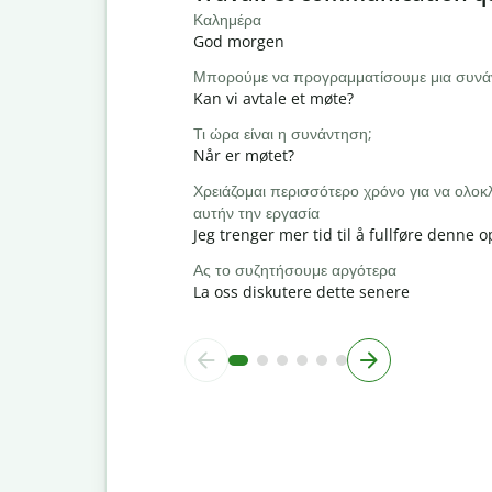
Καλημέρα
God morgen
Μπορούμε να προγραμματίσουμε μια συνά
Kan vi avtale et møte?
Τι ώρα είναι η συνάντηση;
Når er møtet?
Χρειάζομαι περισσότερο χρόνο για να ολ
αυτήν την εργασία
Jeg trenger mer tid til å fullføre denne
Ας το συζητήσουμε αργότερα
La oss diskutere dette senere