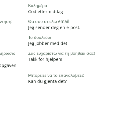
Καλημέρα
God ettermiddag
ντηση;
Θα σου στείλω email.
Jeg sender deg en e-post.
Το δουλεύω
Jeg jobber med det
οκληρώσω
Σας ευχαριστώ για τη βοήθειά σας!
Takk for hjelpen!
 oppgaven
Μπορείτε να το επαναλάβετε;
Kan du gjenta det?