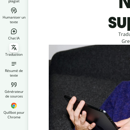
N
plagiat
su
Humaniser un
texte
Tradu
Chat IA
Gre
Traduction
Résumé de
texte
Générateur
de sources
Quillbot pour
Chrome