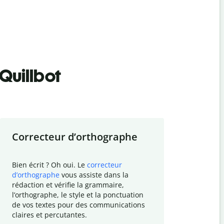
Quillbot
Correcteur d
’
orthographe
Résumer
Bien écrit ? Oh oui. Le
correcteur
Besoin de r
d
’
orthographe
vous assiste dans la
simplifier v
rédaction et vérifie la grammaire,
vos travaux
l
’
orthographe, le style et la ponctuation
résumé de t
de vos textes pour des communications
tâche et vo
claires et percutantes.
claire des 