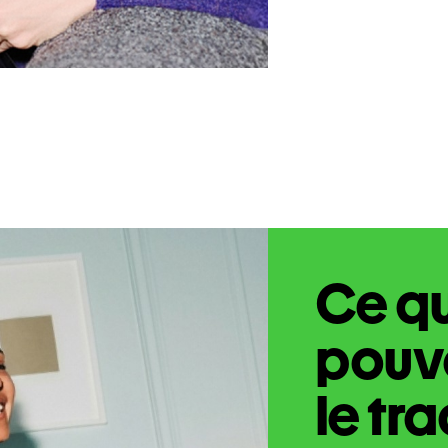
Ce q
pouve
le tr