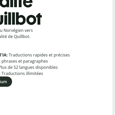
alité
illbot
du Norvégien vers
ité de Quillbot.
l'IA:
Traductions rapides et précises
, phrases et paragraphes
Plus de
52
langues disponibles
:
Traductions illimitées
mium