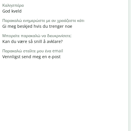
Καλησπέρα
Γεια / Γεια
God kveld
Hei / Hei
Παρακαλώ ενημερώστε με αν χρειάζεστε κάτι
Τι κάνετε;
Gi meg beskjed hvis du trenger noe
Hvordan h
Μπορείτε παρακαλώ να διευκρινίσετε;
Καλώς ήρθ
Kan du være så snill å avklare?
Du er vel
Παρακαλώ στείλτε μου ένα email
Με συγχωρε
Vennligst send meg en e-post
Unnskyld 
Πού είναι τ
Hvor er de