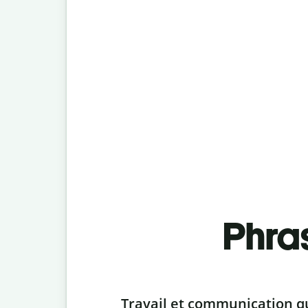
Phra
Slide 1 of 6
Travail et communication q