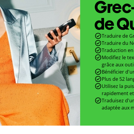
Grec
de Qu
Traduire de G
Traduire du N
Traduction en 
Modifiez le te
grâce aux outi
Bénéficier d'u
Plus de 52 lan
Utilisez la pui
rapidement et
Traduisez d'un
adaptée aux m