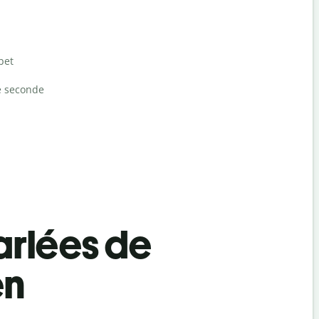
bet
e seconde
rlées de
en
Salutat